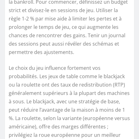
la bankroll. Pour commencer, définissez un budget
strict et divisez-le en sessions de jeu. Utiliser la
règle 1-2 % par mise aide à limiter les pertes et à
prolonger le temps de jeu, ce qui augmente les
chances de rencontrer des gains. Tenir un journal
des sessions peut aussi révéler des schémas et
permettre des ajustements.
Le choix du jeu influence fortement vos
probabilités. Les jeux de table comme le blackjack
ou la roulette ont des taux de redistribution (RTP)
généralement supérieurs à la plupart des machines
à sous. Le blackjack, avec une stratégie de base,
peut réduire l’avantage de la maison à moins de 1
%. La roulette, selon la variante (européenne versus
américaine), offre des marges différentes ;
privilégiez la roue européenne pour un meilleur