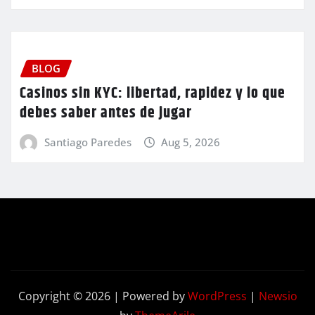
BLOG
Casinos sin KYC: libertad, rapidez y lo que
debes saber antes de jugar
Santiago Paredes
Aug 5, 2026
Copyright © 2026 | Powered by
WordPress
|
Newsio