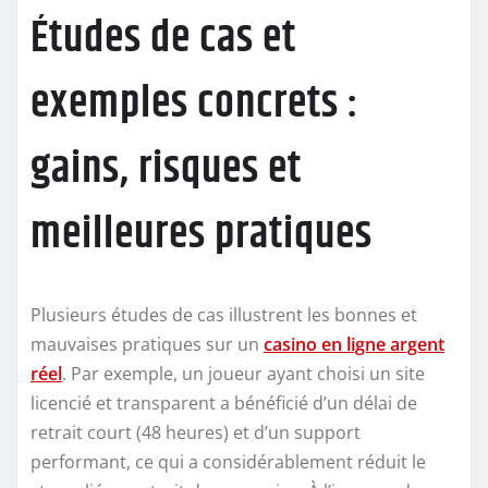
Études de cas et
exemples concrets :
gains, risques et
meilleures pratiques
Plusieurs études de cas illustrent les bonnes et
mauvaises pratiques sur un
casino en ligne argent
réel
. Par exemple, un joueur ayant choisi un site
licencié et transparent a bénéficié d’un délai de
retrait court (48 heures) et d’un support
performant, ce qui a considérablement réduit le