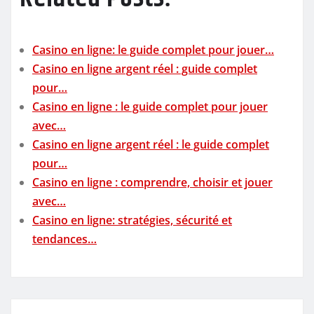
Casino en ligne: le guide complet pour jouer…
Casino en ligne argent réel : guide complet
pour…
Casino en ligne : le guide complet pour jouer
avec…
Casino en ligne argent réel : le guide complet
pour…
Casino en ligne : comprendre, choisir et jouer
avec…
Casino en ligne: stratégies, sécurité et
tendances…