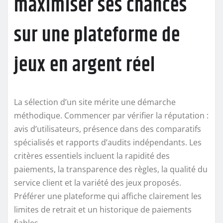
maximiser ses chances
sur une plateforme de
jeux en argent réel
La sélection d’un site mérite une démarche
méthodique. Commencer par vérifier la réputation :
avis d’utilisateurs, présence dans des comparatifs
spécialisés et rapports d’audits indépendants. Les
critères essentiels incluent la rapidité des
paiements, la transparence des règles, la qualité du
service client et la variété des jeux proposés.
Préférer une plateforme qui affiche clairement les
limites de retrait et un historique de paiements
fiables.