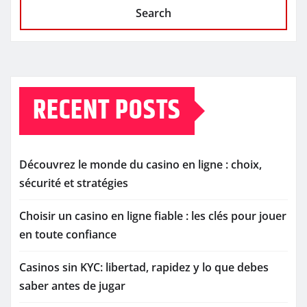
Search
RECENT POSTS
Découvrez le monde du casino en ligne : choix,
sécurité et stratégies
Choisir un casino en ligne fiable : les clés pour jouer
en toute confiance
Casinos sin KYC: libertad, rapidez y lo que debes
saber antes de jugar