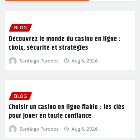
BLOG
Découvrez le monde du casino en ligne :
choix, sécurité et stratégies
Santiago Paredes
Aug 6, 2026
BLOG
Choisir un casino en ligne fiable : les clés
pour jouer en toute confiance
Santiago Paredes
Aug 6, 2026