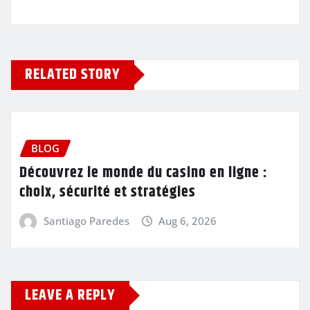
RELATED STORY
BLOG
Découvrez le monde du casino en ligne :
choix, sécurité et stratégies
Santiago Paredes
Aug 6, 2026
LEAVE A REPLY