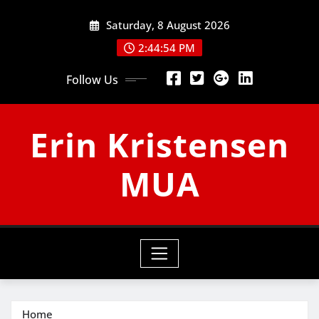
Skip
Saturday, 8 August 2026
to
content
2:44:54 PM
Follow Us
Erin Kristensen
MUA
Home