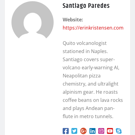
Santiago Paredes
Website:
https://erinkristensen.com
Quito volcanologist
stationed in Naples.
Santiago covers super-
volcano early-warning AI,
Neapolitan pizza
chemistry, and ultralight
alpinism gear. He roasts
coffee beans on lava rocks
and plays Andean pan-
flute in metro tunnels.