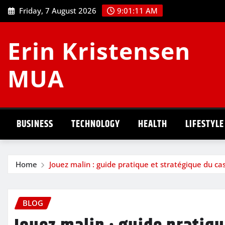
Skip
Friday, 7 August 2026
9:01:12 AM
to
content
Erin Kristensen
MUA
BUSINESS
TECHNOLOGY
HEALTH
LIFESTYLE
Home
Jouez malin : guide pratique et stratégique du cas
BLOG