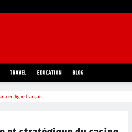
TRAVEL
EDUCATION
BLOG
ino en ligne français