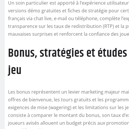
Un soin particulier est apporté à l’expérience utilisateur
versions démo gratuites et fiches de stratégie pour cert
français via chat live, e-mail ou téléphone, complète l’e
transparence sur les taux de redistribution (RTP) et la 
mauvaises surprises et renforcent la confiance des joue
Bonus, stratégies et études
jeu
Les bonus représentent un levier marketing majeur mais
offres de bienvenue, les tours gratuits et les programm
exigences de mise (wagering) et les limitations sur les 
consiste à comparer le montant du bonus, son taux d’ex
joueurs avisés allouent un budget précis aux promotions