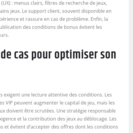
 (UX) : menus clairs, filtres de recherche de jeux,
ains jeux. Le support client, souvent disponible en
xpérience et rassure en cas de problème. Enfin, la
publication des conditions de bonus évitent les
urs.
 de cas pour optimiser son
 exigent une lecture attentive des conditions. Les
es VIP peuvent augmenter le capital de jeu, mais les
jeux doivent être scrutées. Une stratégie responsable
igence et la contribution des jeux au déblocage. Les
 et évitent d’accepter des offres dont les conditions