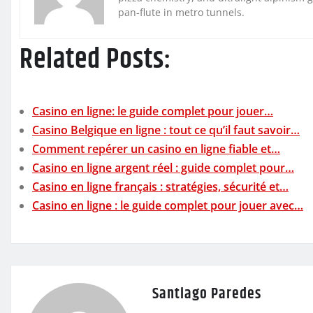
pan-flute in metro tunnels.
Related Posts:
Casino en ligne: le guide complet pour jouer…
Casino Belgique en ligne : tout ce qu’il faut savoir…
Comment repérer un casino en ligne fiable et…
Casino en ligne argent réel : guide complet pour…
Casino en ligne français : stratégies, sécurité et…
Casino en ligne : le guide complet pour jouer avec…
Santiago Paredes