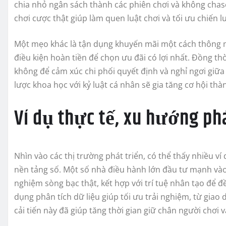
chia nhỏ ngân sách thành các phiên chơi và không chase
chơi cược thật giúp làm quen luật chơi và tối ưu chiến l
Một mẹo khác là tận dụng khuyến mãi một cách thông m
điều kiện hoàn tiền để chọn ưu đãi có lợi nhất. Đồng thời
không để cảm xúc chi phối quyết định và nghỉ ngơi giữa
lược khoa học với kỷ luật cá nhân sẽ gia tăng cơ hội th
Ví dụ thực tế, xu hướng phá
Nhìn vào các thị trường phát triển, có thể thấy nhiều 
nền tảng số. Một số nhà điều hành lớn đầu tư mạnh vào 
nghiệm sòng bạc thật, kết hợp với trí tuệ nhân tạo để đ
dụng phân tích dữ liệu giúp tối ưu trải nghiệm, từ gia
cải tiến này đã giúp tăng thời gian giữ chân người chơi