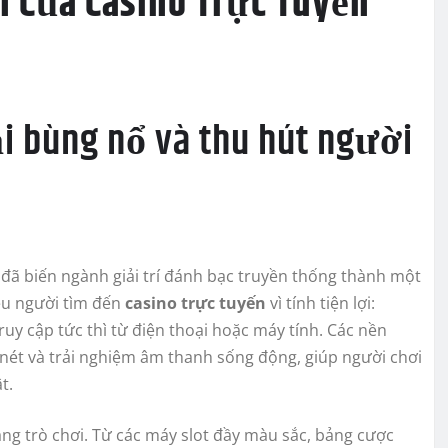
n Của Casino Trực Tuyến
i bùng nổ và thu hút người
g đã biến ngành giải trí đánh bạc truyền thống thành một
ều người tìm đến
casino trực tuyến
vì tính tiện lợi:
ruy cập tức thì từ điện thoại hoặc máy tính. Các nền
c nét và trải nghiệm âm thanh sống động, giúp người chơi
t.
ng trò chơi. Từ các máy slot đầy màu sắc, bảng cược