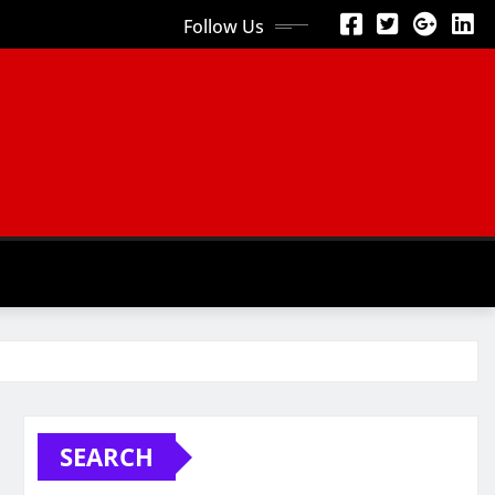
Follow Us
SEARCH