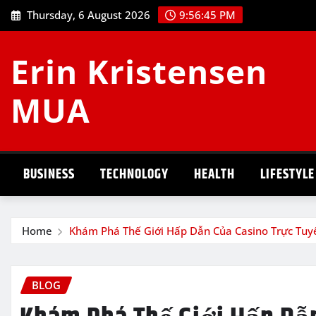
Skip
Thursday, 6 August 2026
9:56:45 PM
to
content
Erin Kristensen
MUA
BUSINESS
TECHNOLOGY
HEALTH
LIFESTYLE
Home
Khám Phá Thế Giới Hấp Dẫn Của Casino Trực Tuy
BLOG