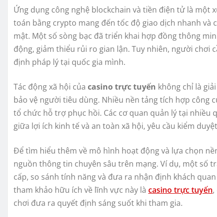
Ứng dụng công nghệ blockchain và tiền điện tử là một
toán bằng crypto mang đến tốc độ giao dịch nhanh và c
mật. Một số sòng bạc đã triển khai hợp đồng thông min
động, giảm thiểu rủi ro gian lận. Tuy nhiên, người chơi 
định pháp lý tại quốc gia mình.
Tác động xã hội của
casino trực tuyến
không chỉ là giả
bảo vệ người tiêu dùng. Nhiều nền tảng tích hợp công cụ
tổ chức hỗ trợ phục hồi. Các cơ quan quản lý tại nhiều
giữa lợi ích kinh tế và an toàn xã hội, yêu cầu kiểm duy
Để tìm hiểu thêm về mô hình hoạt động và lựa chọn nề
nguồn thông tin chuyên sâu trên mạng. Ví dụ, một số t
cấp, so sánh tính năng và đưa ra nhận định khách qua
tham khảo hữu ích về lĩnh vực này là
casino trực tuyến
,
chơi đưa ra quyết định sáng suốt khi tham gia.