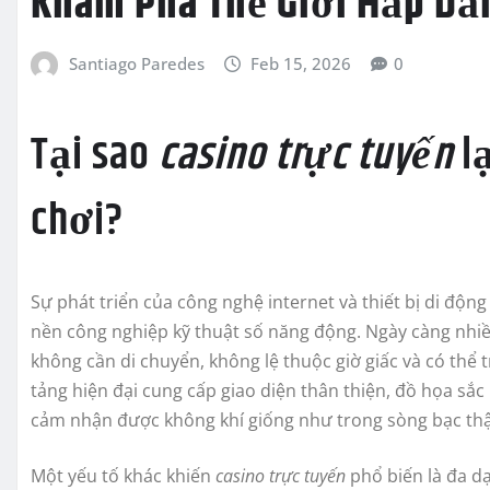
Khám Phá Thế Giới Hấp Dẫ
Santiago Paredes
Feb 15, 2026
0
Tại sao
casino trực tuyến
lạ
chơi?
Sự phát triển của công nghệ internet và thiết bị di độn
nền công nghiệp kỹ thuật số năng động. Ngày càng nhi
không cần di chuyển, không lệ thuộc giờ giấc và có thể t
tảng hiện đại cung cấp giao diện thân thiện, đồ họa sắ
cảm nhận được không khí giống như trong sòng bạc thậ
Một yếu tố khác khiến
casino trực tuyến
phổ biến là đa dạ