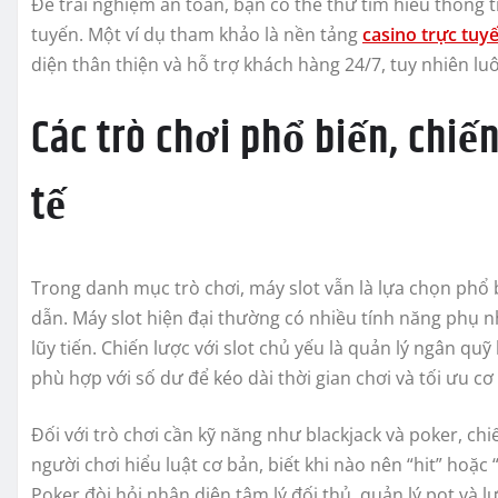
Để trải nghiệm an toàn, bạn có thể thử tìm hiểu thông 
tuyến. Một ví dụ tham khảo là nền tảng
casino trực tuy
diện thân thiện và hỗ trợ khách hàng 24/7, tuy nhiên luô
Các trò chơi phổ biến, chiế
tế
Trong danh mục trò chơi, máy slot vẫn là lựa chọn phổ b
dẫn. Máy slot hiện đại thường có nhiều tính năng phụ n
lũy tiến. Chiến lược với slot chủ yếu là quản lý ngân qu
phù hợp với số dư để kéo dài thời gian chơi và tối ưu cơ
Đối với trò chơi cần kỹ năng như blackjack và poker, ch
người chơi hiểu luật cơ bản, biết khi nào nên “hit” hoặc 
Poker đòi hỏi nhận diện tâm lý đối thủ, quản lý pot và l