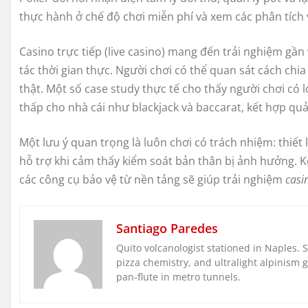
thực hành ở chế độ chơi miễn phí và xem các phân tích v
Casino trực tiếp (live casino) mang đến trải nghiệm gầ
tác thời gian thực. Người chơi có thể quan sát cách chia
thật. Một số case study thực tế cho thấy người chơi có lợ
thấp cho nhà cái như blackjack và baccarat, kết hợp quả
Một lưu ý quan trọng là luôn chơi có trách nhiệm: thiết
hỗ trợ khi cảm thấy kiểm soát bản thân bị ảnh hưởng. Kết
các công cụ bảo vệ từ nền tảng sẽ giúp trải nghiệm
casi
Santiago Paredes
Quito volcanologist stationed in Naples. 
pizza chemistry, and ultralight alpinism 
pan-flute in metro tunnels.