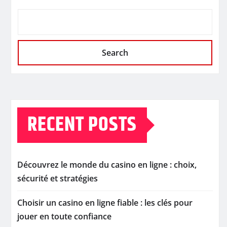
Search
RECENT POSTS
Découvrez le monde du casino en ligne : choix,
sécurité et stratégies
Choisir un casino en ligne fiable : les clés pour
jouer en toute confiance