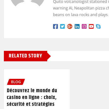
Quito volcanologist stationed 
warning AI, Neapolitan pizza c
beans on lava rocks and plays
RELATED STORY
BLOG
Découvrez le monde du
casino en ligne : choix,
sécurité et stratégies