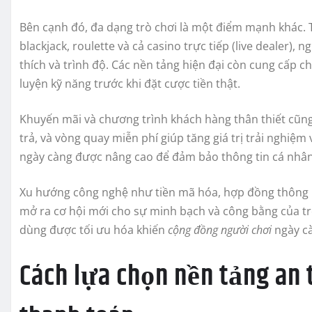
Bên cạnh đó, đa dạng trò chơi là một điểm mạnh khác. T
blackjack, roulette và cả casino trực tiếp (live dealer), 
thích và trình độ. Các nền tảng hiện đại còn cung cấp 
luyện kỹ năng trước khi đặt cược tiền thật.
Khuyến mãi và chương trình khách hàng thân thiết cũ
trả, và vòng quay miễn phí giúp tăng giá trị trải nghiệm
ngày càng được nâng cao để đảm bảo thông tin cá nhân 
Xu hướng công nghệ như tiền mã hóa, hợp đồng thông 
mở ra cơ hội mới cho sự minh bạch và công bằng của tr
dùng được tối ưu hóa khiến
cộng đồng người chơi
ngày c
Cách lựa chọn nền tảng an t