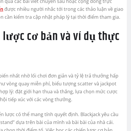
tin qua các bài viết chuyên sâu hoặc cộng đồng trực
ến
được nhiều người nhắc tới trong các thảo luận về giao
n cần kiểm tra cập nhật pháp lý tại thời điểm tham gia.
n lược cơ bản và ví dụ thực
iến nhất nhờ lối chơi đơn giản và tỷ lệ trả thưởng hấp
hư vòng quay miễn phí, biểu tượng scatter và jackpot
ỹ hợp lý: đặt giới hạn thua và thắng, lựa chọn mức cược
 hội tiếp xúc với các vòng thưởng.
iến lược có thể mang tính quyết định. Blackjack yêu cầu
“stand” dựa trên bài của mình và bài bài của nhà cái.
ựa chọn thời điểm tố. Việc học các chiến lược cơ bản,