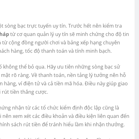
t sòng bạc trực tuyến uy tín. Trước hết nên kiểm tra
pháp
từ cơ quan quản lý uy tín sẽ minh chứng cho độ tin
iá từ cộng đồng người chơi và bảng xếp hạng chuyên
hách hàng, tốc độ thanh toán và tính minh bạch.
tố không thể bỏ qua. Hãy ưu tiên những sòng bạc sử
 mật rõ ràng. Về thanh toán, nền tảng lý tưởng nên hỗ
hàng, ví điện tử và cả tiền mã hóa. Điều này giúp giao
 rút tiền thắng cược.
chứng nhận từ các tổ chức kiểm định độc lập cũng là
 nên xem xét các điều khoản và điều kiện liên quan đến
ính sách rút tiền để tránh hiểu lầm khi nhận thưởng.