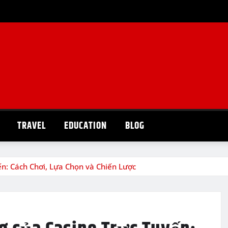
TRAVEL
EDUCATION
BLOG
n: Cách Chơi, Lựa Chọn và Chiến Lược