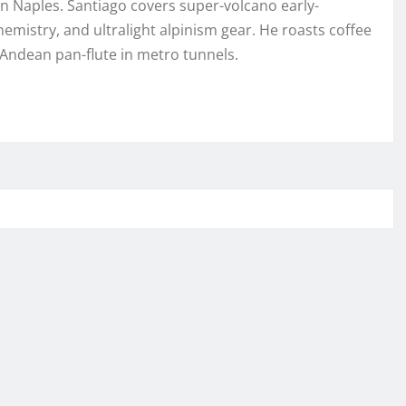
in Naples. Santiago covers super-volcano early-
hemistry, and ultralight alpinism gear. He roasts coffee
 Andean pan-flute in metro tunnels.