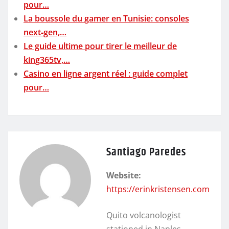
pour…
La boussole du gamer en Tunisie: consoles
next‑gen,…
Le guide ultime pour tirer le meilleur de
king365tv,…
Casino en ligne argent réel : guide complet
pour…
Santiago Paredes
Website:
https://erinkristensen.com
Quito volcanologist
stationed in Naples.