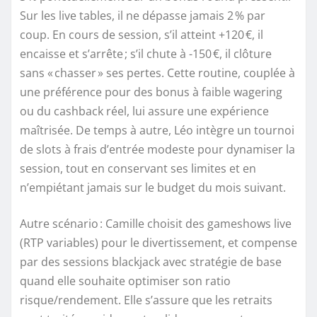
Sur les live tables, il ne dépasse jamais 2 % par
coup. En cours de session, s’il atteint +120 €, il
encaisse et s’arrête ; s’il chute à -150 €, il clôture
sans « chasser » ses pertes. Cette routine, couplée à
une préférence pour des bonus à faible wagering
ou du cashback réel, lui assure une expérience
maîtrisée. De temps à autre, Léo intègre un tournoi
de slots à frais d’entrée modeste pour dynamiser la
session, tout en conservant ses limites et en
n’empiétant jamais sur le budget du mois suivant.
Autre scénario : Camille choisit des gameshows live
(RTP variables) pour le divertissement, et compense
par des sessions blackjack avec stratégie de base
quand elle souhaite optimiser son ratio
risque/rendement. Elle s’assure que les retraits