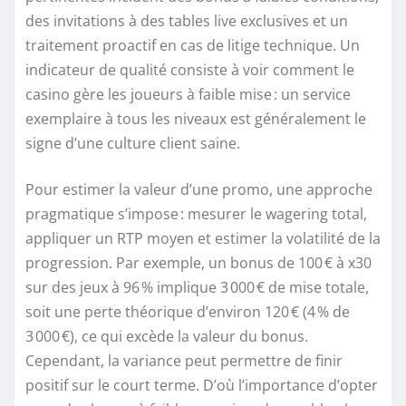
des invitations à des tables live exclusives et un
traitement proactif en cas de litige technique. Un
indicateur de qualité consiste à voir comment le
casino gère les joueurs à faible mise : un service
exemplaire à tous les niveaux est généralement le
signe d’une culture client saine.
Pour estimer la valeur d’une promo, une approche
pragmatique s’impose : mesurer le wagering total,
appliquer un RTP moyen et estimer la volatilité de la
progression. Par exemple, un bonus de 100 € à x30
sur des jeux à 96 % implique 3 000 € de mise totale,
soit une perte théorique d’environ 120 € (4 % de
3 000 €), ce qui excède la valeur du bonus.
Cependant, la variance peut permettre de finir
positif sur le court terme. D’où l’importance d’opter