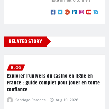
flute in metro tunnels.
RELATED STORY
BLOG
Explorer l’univers du casino en ligne en
France : guide complet pour jouer en toute
confiance
Santiago Paredes
Aug 10, 2026