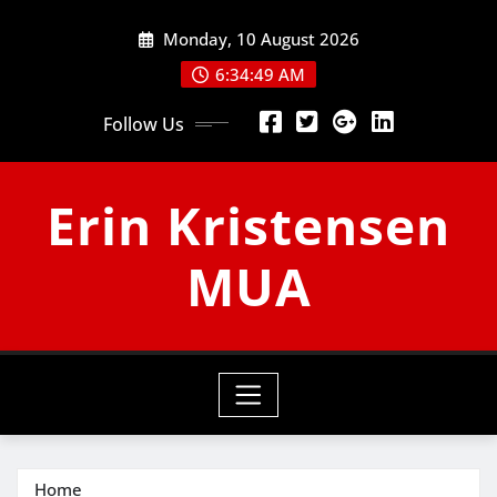
Skip
Monday, 10 August 2026
to
content
6:34:50 AM
Follow Us
Erin Kristensen
MUA
Home