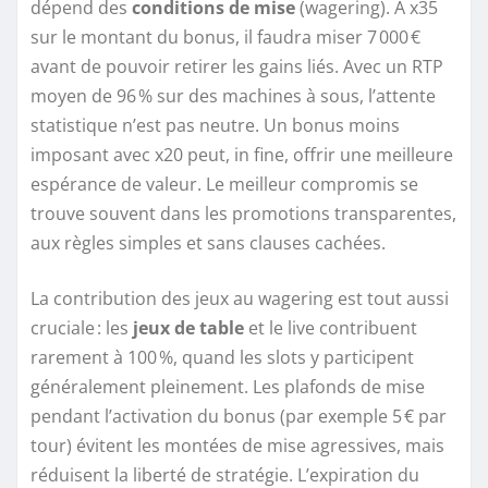
dépend des
conditions de mise
(wagering). À x35
sur le montant du bonus, il faudra miser 7 000 €
avant de pouvoir retirer les gains liés. Avec un RTP
moyen de 96 % sur des machines à sous, l’attente
statistique n’est pas neutre. Un bonus moins
imposant avec x20 peut, in fine, offrir une meilleure
espérance de valeur. Le meilleur compromis se
trouve souvent dans les promotions transparentes,
aux règles simples et sans clauses cachées.
La contribution des jeux au wagering est tout aussi
cruciale : les
jeux de table
et le live contribuent
rarement à 100 %, quand les slots y participent
généralement pleinement. Les plafonds de mise
pendant l’activation du bonus (par exemple 5 € par
tour) évitent les montées de mise agressives, mais
réduisent la liberté de stratégie. L’expiration du