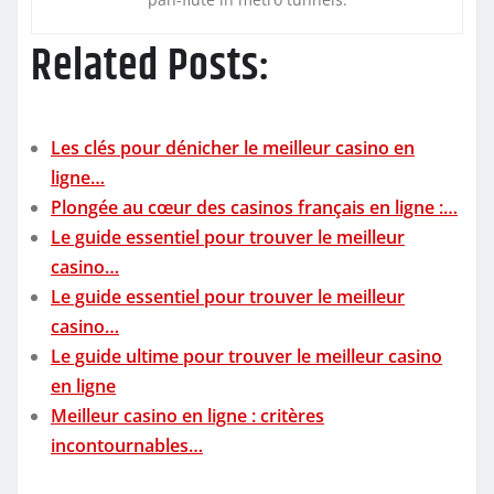
Related Posts:
Les clés pour dénicher le meilleur casino en
ligne…
Plongée au cœur des casinos français en ligne :…
Le guide essentiel pour trouver le meilleur
casino…
Le guide essentiel pour trouver le meilleur
casino…
Le guide ultime pour trouver le meilleur casino
en ligne
Meilleur casino en ligne : critères
incontournables…