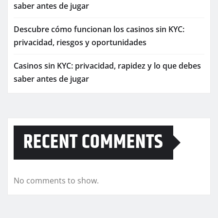
saber antes de jugar
Descubre cómo funcionan los casinos sin KYC:
privacidad, riesgos y oportunidades
Casinos sin KYC: privacidad, rapidez y lo que debes
saber antes de jugar
RECENT COMMENTS
No comments to show.