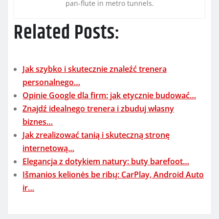
pan-flute in metro tunnels.
Related Posts:
Jak szybko i skutecznie znaleźć trenera
personalnego…
Opinie Google dla firm: jak etycznie budować…
Znajdź idealnego trenera i zbuduj własny
biznes…
Jak zrealizować tanią i skuteczną stronę
internetową…
Elegancja z dotykiem natury: buty barefoot…
Išmanios kelionės be ribų: CarPlay, Android Auto
ir…