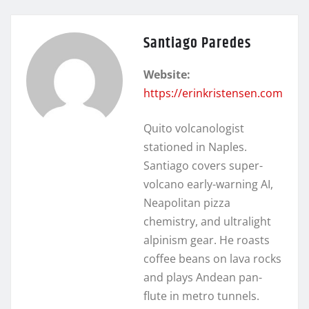
Santiago Paredes
Website:
https://erinkristensen.com
Quito volcanologist
stationed in Naples.
Santiago covers super-
volcano early-warning AI,
Neapolitan pizza
chemistry, and ultralight
alpinism gear. He roasts
coffee beans on lava rocks
and plays Andean pan-
flute in metro tunnels.