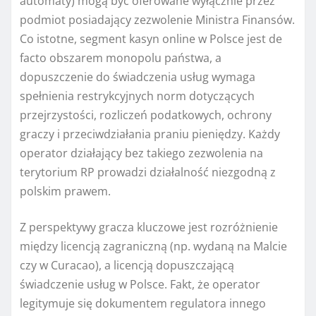
automaty) mogą być oferowane wyłącznie przez
podmiot posiadający zezwolenie Ministra Finansów.
Co istotne, segment kasyn online w Polsce jest de
facto obszarem monopolu państwa, a
dopuszczenie do świadczenia usług wymaga
spełnienia restrykcyjnych norm dotyczących
przejrzystości, rozliczeń podatkowych, ochrony
graczy i przeciwdziałania praniu pieniędzy. Każdy
operator działający bez takiego zezwolenia na
terytorium RP prowadzi działalność niezgodną z
polskim prawem.
Z perspektywy gracza kluczowe jest rozróżnienie
między licencją zagraniczną (np. wydaną na Malcie
czy w Curacao), a licencją dopuszczającą
świadczenie usług w Polsce. Fakt, że operator
legitymuje się dokumentem regulatora innego