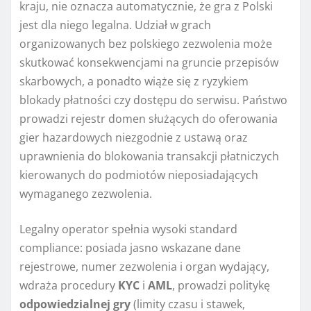
kraju, nie oznacza automatycznie, że gra z Polski
jest dla niego legalna. Udział w grach
organizowanych bez polskiego zezwolenia może
skutkować konsekwencjami na gruncie przepisów
skarbowych, a ponadto wiąże się z ryzykiem
blokady płatności czy dostępu do serwisu. Państwo
prowadzi rejestr domen służących do oferowania
gier hazardowych niezgodnie z ustawą oraz
uprawnienia do blokowania transakcji płatniczych
kierowanych do podmiotów nieposiadających
wymaganego zezwolenia.
Legalny operator spełnia wysoki standard
compliance: posiada jasno wskazane dane
rejestrowe, numer zezwolenia i organ wydający,
wdraża procedury
KYC
i
AML
, prowadzi politykę
odpowiedzialnej gry
(limity czasu i stawek,