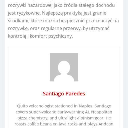
rozrywki hazardowej jako źródła stałego dochodu
jest ryzykowne. Najlepszą praktyką jest granie
środkami, które można bezpiecznie przeznaczyć na
rozrywkę, oraz regularne przerwy, by utrzymać
kontrolę i komfort psychiczny.
Santiago Paredes
Quito volcanologist stationed in Naples. Santiago
covers super-volcano early-warning AI, Neapolitan
pizza chemistry, and ultralight alpinism gear. He
roasts coffee beans on lava rocks and plays Andean