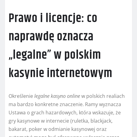
Prawo i licencje: co
naprawdę oznacza
„legalne” w polskim
kasynie internetowym
Określenie
legalne kasyno online
w polskich realiach
ma bardzo konkretne znaczenie. Ramy wyznacza
Ustawa o grach hazardowych, która wskazuje, że
gry kasynowe w internecie (ruletka, blackjack,
bakarat, poker w odmianie kasynowej oraz