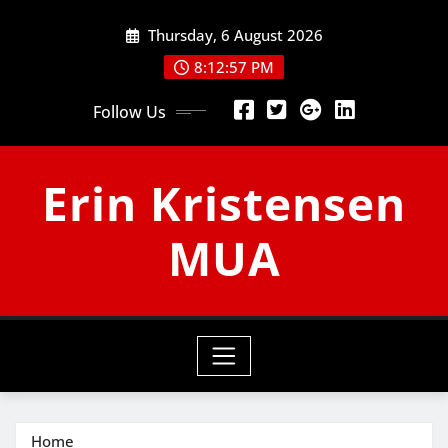
Skip
Thursday, 6 August 2026
to
content
8:12:58 PM
Follow Us
Erin Kristensen
MUA
Home