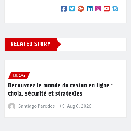
RELATED STORY
BLOG
Découvrez le monde du casino en ligne :
choix, sécurité et stratégies
Santiago Paredes
Aug 6, 2026