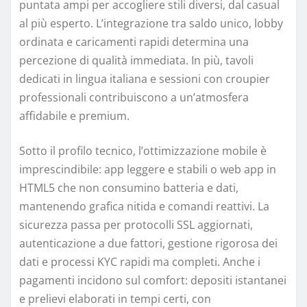
puntata ampi per accogliere stili diversi, dal casual
al più esperto. L’integrazione tra saldo unico, lobby
ordinata e caricamenti rapidi determina una
percezione di qualità immediata. In più, tavoli
dedicati in lingua italiana e sessioni con croupier
professionali contribuiscono a un’atmosfera
affidabile e premium.
Sotto il profilo tecnico, l’ottimizzazione mobile è
imprescindibile: app leggere e stabili o web app in
HTML5 che non consumino batteria e dati,
mantenendo grafica nitida e comandi reattivi. La
sicurezza passa per protocolli SSL aggiornati,
autenticazione a due fattori, gestione rigorosa dei
dati e processi KYC rapidi ma completi. Anche i
pagamenti incidono sul comfort: depositi istantanei
e prelievi elaborati in tempi certi, con