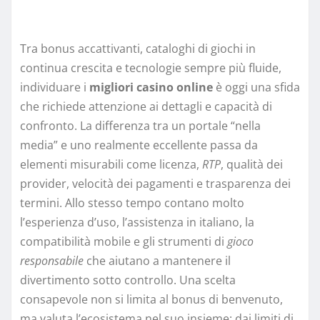
Tra bonus accattivanti, cataloghi di giochi in
continua crescita e tecnologie sempre più fluide,
individuare i
migliori casino online
è oggi una sfida
che richiede attenzione ai dettagli e capacità di
confronto. La differenza tra un portale “nella
media” e uno realmente eccellente passa da
elementi misurabili come licenza,
RTP
, qualità dei
provider, velocità dei pagamenti e trasparenza dei
termini. Allo stesso tempo contano molto
l’esperienza d’uso, l’assistenza in italiano, la
compatibilità mobile e gli strumenti di
gioco
responsabile
che aiutano a mantenere il
divertimento sotto controllo. Una scelta
consapevole non si limita al bonus di benvenuto,
ma valuta l’ecosistema nel suo insieme: dai limiti di