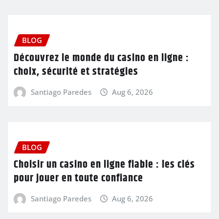
BLOG
Découvrez le monde du casino en ligne :
choix, sécurité et stratégies
Santiago Paredes
Aug 6, 2026
BLOG
Choisir un casino en ligne fiable : les clés
pour jouer en toute confiance
Santiago Paredes
Aug 6, 2026