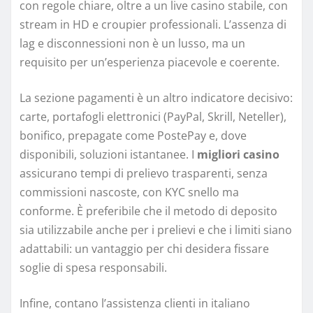
con regole chiare, oltre a un live casino stabile, con
stream in HD e croupier professionali. L’assenza di
lag e disconnessioni non è un lusso, ma un
requisito per un’esperienza piacevole e coerente.
La sezione pagamenti è un altro indicatore decisivo:
carte, portafogli elettronici (PayPal, Skrill, Neteller),
bonifico, prepagate come PostePay e, dove
disponibili, soluzioni istantanee. I
migliori casino
assicurano tempi di prelievo trasparenti, senza
commissioni nascoste, con KYC snello ma
conforme. È preferibile che il metodo di deposito
sia utilizzabile anche per i prelievi e che i limiti siano
adattabili: un vantaggio per chi desidera fissare
soglie di spesa responsabili.
Infine, contano l’assistenza clienti in italiano