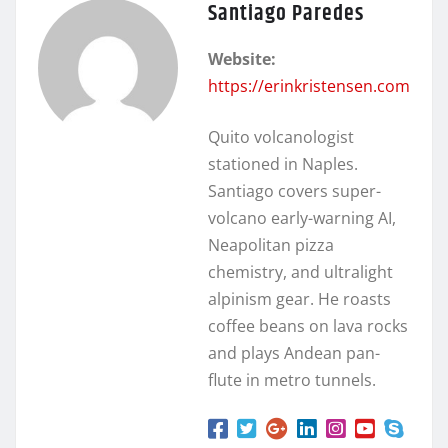
Santiago Paredes
Website:
https://erinkristensen.com
Quito volcanologist
stationed in Naples.
Santiago covers super-
volcano early-warning AI,
Neapolitan pizza
chemistry, and ultralight
alpinism gear. He roasts
coffee beans on lava rocks
and plays Andean pan-
flute in metro tunnels.