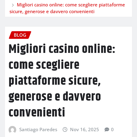
Migliori casino online: come scegliere piattaforme
sicure, generose e davvero convenienti
BLOG
Migliori casino online:
come scegliere
piattaforme sicure,
generose e davvero
convenienti
Santiago Paredes
Nov 16, 2025
0