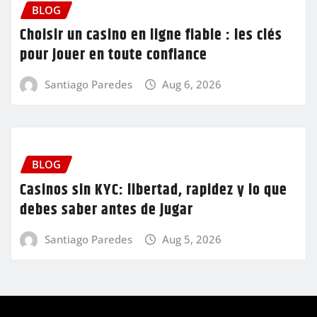
BLOG
Choisir un casino en ligne fiable : les clés
pour jouer en toute confiance
Santiago Paredes
Aug 6, 2026
BLOG
Casinos sin KYC: libertad, rapidez y lo que
debes saber antes de jugar
Santiago Paredes
Aug 5, 2026