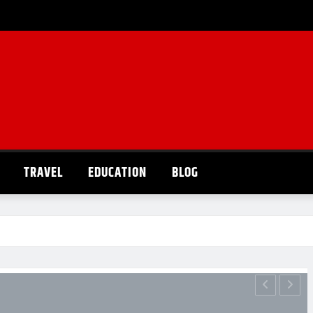
TRAVEL
EDUCATION
BLOG