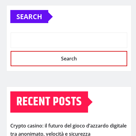
SEARCH
Search
RECENT POSTS
Crypto casino: il futuro del gioco d’azzardo digitale
tra anonimato, velocità e sicurezza