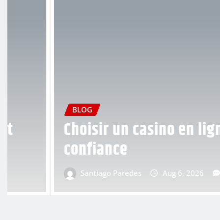
BLOG
Choisir un casino en ligne fiab
confiance
Santiago Paredes
Aug 6, 2026
0