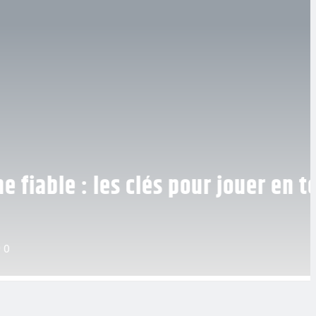
le : les clés pour jouer en toute