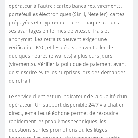
opérateur à l'autre : cartes bancaires, virements,
portefeuilles électroniques (Skrill, Neteller), cartes
prépayées et crypto-monnaies. Chaque option a
ses avantages en termes de vitesse, frais et
anonymat. Les retraits peuvent exiger une
vérification KYC, et les délais peuvent aller de
quelques heures (e-wallets) à plusieurs jours
(virements). Vérifier la politique de paiement avant
de s'inscrire évite les surprises lors des demandes
de retrait.
Le service client est un indicateur de la qualité d'un
opérateur. Un support disponible 24/7 via chat en
direct, e-mail et téléphone permet de résoudre
rapidement les problèmes techniques, les
questions sur les promotions ou les litiges
financiers. Les journaux de transparence, audits