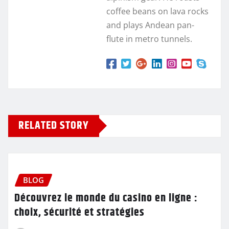
coffee beans on lava rocks
and plays Andean pan-
flute in metro tunnels.
RELATED STORY
BLOG
Découvrez le monde du casino en ligne :
choix, sécurité et stratégies