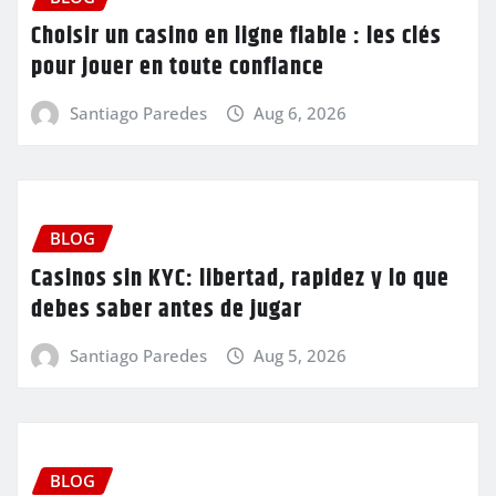
Choisir un casino en ligne fiable : les clés
pour jouer en toute confiance
Santiago Paredes
Aug 6, 2026
BLOG
Casinos sin KYC: libertad, rapidez y lo que
debes saber antes de jugar
Santiago Paredes
Aug 5, 2026
BLOG