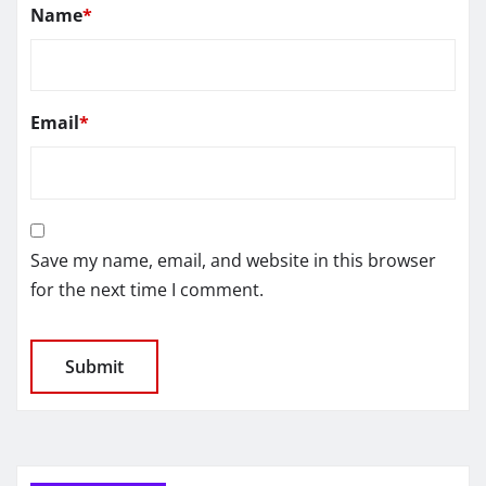
Name
*
Email
*
Save my name, email, and website in this browser
for the next time I comment.