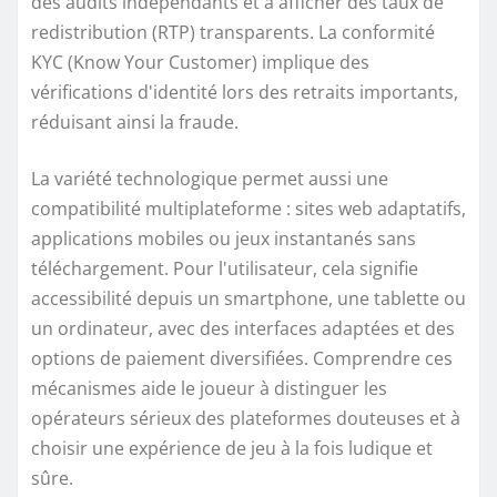
des audits indépendants et à afficher des taux de
redistribution (RTP) transparents. La conformité
KYC (Know Your Customer) implique des
vérifications d'identité lors des retraits importants,
réduisant ainsi la fraude.
La variété technologique permet aussi une
compatibilité multiplateforme : sites web adaptatifs,
applications mobiles ou jeux instantanés sans
téléchargement. Pour l'utilisateur, cela signifie
accessibilité depuis un smartphone, une tablette ou
un ordinateur, avec des interfaces adaptées et des
options de paiement diversifiées. Comprendre ces
mécanismes aide le joueur à distinguer les
opérateurs sérieux des plateformes douteuses et à
choisir une expérience de jeu à la fois ludique et
sûre.