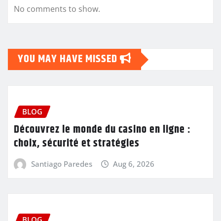
No comments to show.
YOU MAY HAVE MISSED
BLOG
Découvrez le monde du casino en ligne :
choix, sécurité et stratégies
Santiago Paredes
Aug 6, 2026
BLOG