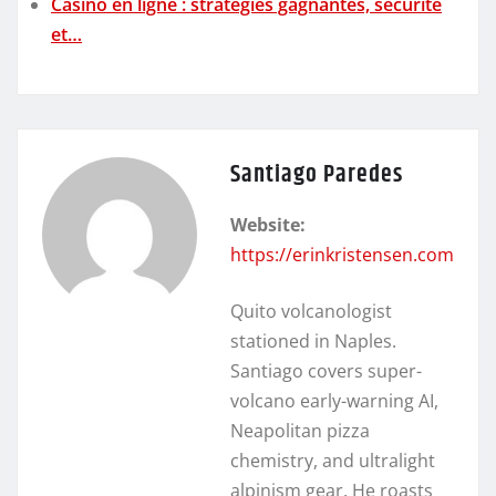
Casino en ligne : stratégies gagnantes, sécurité
et…
Santiago Paredes
Website:
https://erinkristensen.com
Quito volcanologist
stationed in Naples.
Santiago covers super-
volcano early-warning AI,
Neapolitan pizza
chemistry, and ultralight
alpinism gear. He roasts