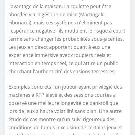
l'avantage de la maison. La roulette peut être
abordée via la gestion de mise (Martingale,
Fibonacci), mais ces systèmes n'éliminent pas
l'espérance négative : ils modulent le risque à court
terme sans changer les probabilités sous-jacentes.
Les jeux en direct apportent quant à eux une
expérience immersive avec croupiers réels et
interaction en temps réel, ce qui attire un public
cherchant l'authenticité des casinos terrestres.
Exemples concrets : un joueur ayant privilégié des
machines à RTP élevé et des sessions courtes a
observé une meilleure longévité de bankroll que
lors de jeux à haute volatilité sans plan. Une autre
étude de cas montre qu'un suivi rigoureux des
conditions de bonus (exclusion de certains jeux et