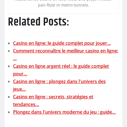
pan-flute in metro tunnels.
Related Posts:
Casino en ligne: le guide complet pour jouer…
Comment reconnaître le meilleur casino en ligne:
…
Casino en ligne argent réel : le guide complet
pour…
Casino en ligne : plongez dans l'univers des
jeux…
Casino en ligne : secrets, stratégies et
tendances…
Plongez dans l'univers moderne du jeu : guide…