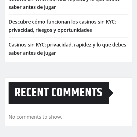
saber antes de jugar
Descubre cómo funcionan los casinos sin KYC:
privacidad, riesgos y oportunidades
Casinos sin KYC: privacidad, rapidez y lo que debes
saber antes de jugar
RECENT COMMENTS
No comments to show.