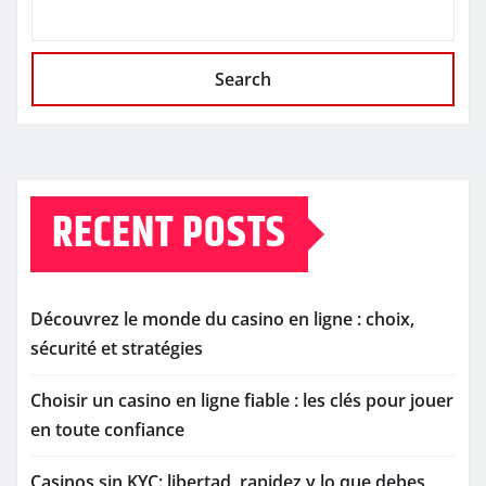
Search
RECENT POSTS
Découvrez le monde du casino en ligne : choix,
sécurité et stratégies
Choisir un casino en ligne fiable : les clés pour jouer
en toute confiance
Casinos sin KYC: libertad, rapidez y lo que debes