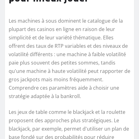
Les machines à sous dominent le catalogue de la
plupart des casinos en ligne en raison de leur
simplicité et de leur variété thématique. Elles
offrent des taux de RTP variables et des niveaux de
volatilité différents : une machine à faible volatilité
paie plus souvent des petites sommes, tandis
qu'une machine à haute volatilité peut rapporter de
gros jackpots mais moins fréquemment.
Comprendre ces paramètres aide à choisir une
stratégie adaptée à la bankroll.
Les jeux de table comme le blackjack et la roulette
proposent des approches plus stratégiques. Le
blackjack, par exemple, permet d'utiliser un plan de
base fondé sur des probabilités pour réduire