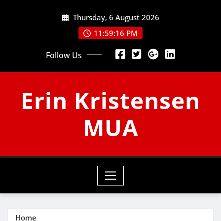
Skip
Thursday, 6 August 2026
to
content
11:59:17 PM
Follow Us
Erin Kristensen
MUA
Home