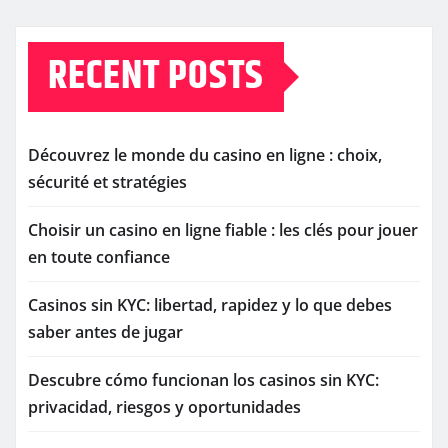
RECENT POSTS
Découvrez le monde du casino en ligne : choix,
sécurité et stratégies
Choisir un casino en ligne fiable : les clés pour jouer
en toute confiance
Casinos sin KYC: libertad, rapidez y lo que debes
saber antes de jugar
Descubre cómo funcionan los casinos sin KYC:
privacidad, riesgos y oportunidades