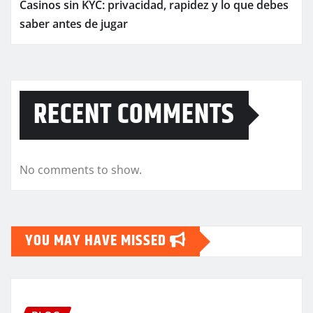
Casinos sin KYC: privacidad, rapidez y lo que debes
saber antes de jugar
RECENT COMMENTS
No comments to show.
YOU MAY HAVE MISSED