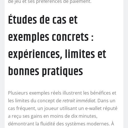
de jeu et ses préférences de paiement.
Études de cas et
exemples concrets :
expériences, limites et
bonnes pratiques
Plusieurs exemples réels illustrent les bénéfices et
les limites du concept de
retrait immédiat
. Dans un
cas fréquent, un joueur utilisant un e-wallet réputé
a reçu ses gains en moins de dix minutes,
démontrant la fluidité des systèmes modernes. À