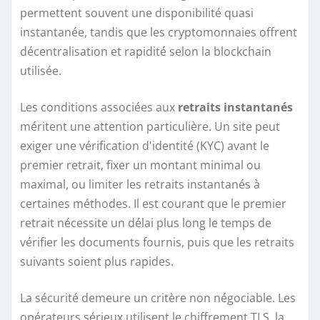
permettent souvent une disponibilité quasi
instantanée, tandis que les cryptomonnaies offrent
décentralisation et rapidité selon la blockchain
utilisée.
Les conditions associées aux
retraits instantanés
méritent une attention particulière. Un site peut
exiger une vérification d'identité (KYC) avant le
premier retrait, fixer un montant minimal ou
maximal, ou limiter les retraits instantanés à
certaines méthodes. Il est courant que le premier
retrait nécessite un délai plus long le temps de
vérifier les documents fournis, puis que les retraits
suivants soient plus rapides.
La sécurité demeure un critère non négociable. Les
opérateurs sérieux utilisent le chiffrement TLS, la