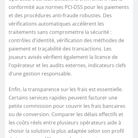
conformité aux normes PCI-DSS pour les paiements
et des procédures anti-fraude robustes. Des
vérifications automatiques accélèrent les
traitements sans compromettre la sécurité :
contrôles d'identité, vérification des méthodes de
paiement et traçabilité des transactions. Les
joueurs avisés vérifient également la licence de
l'opérateur et les audits externes, indicateurs clefs
d'une gestion responsable.
Enfin, la transparence sur les frais est essentielle.
Certains services rapides peuvent facturer une
petite commission pour couvrir les frais bancaires
ou de conversion. Comparer les délais effectifs et
les coûts réels entre plusieurs opérateurs aide à
choisir la solution la plus adaptée selon son profil