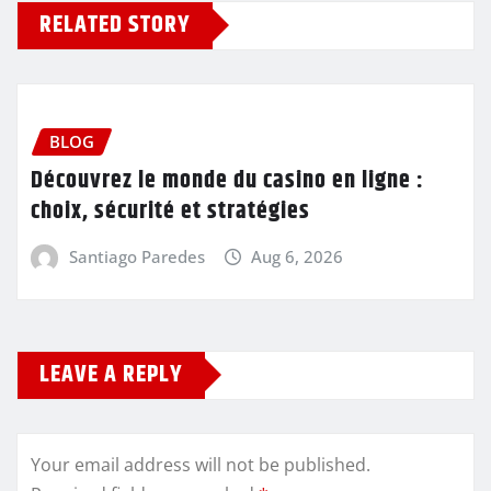
RELATED STORY
BLOG
Découvrez le monde du casino en ligne :
choix, sécurité et stratégies
Santiago Paredes
Aug 6, 2026
LEAVE A REPLY
Your email address will not be published.