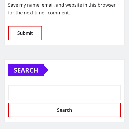
Save my name, email, and website in this browser
for the next time I comment.
SEARCH
Search