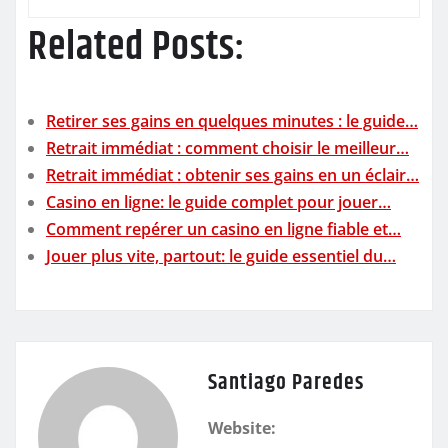
Related Posts:
Retirer ses gains en quelques minutes : le guide…
Retrait immédiat : comment choisir le meilleur…
Retrait immédiat : obtenir ses gains en un éclair…
Casino en ligne: le guide complet pour jouer…
Comment repérer un casino en ligne fiable et…
Jouer plus vite, partout: le guide essentiel du…
Santiago Paredes
Website: