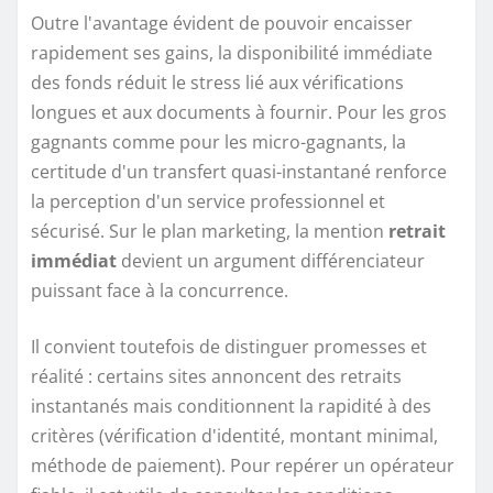
Outre l'avantage évident de pouvoir encaisser
rapidement ses gains, la disponibilité immédiate
des fonds réduit le stress lié aux vérifications
longues et aux documents à fournir. Pour les gros
gagnants comme pour les micro-gagnants, la
certitude d'un transfert quasi-instantané renforce
la perception d'un service professionnel et
sécurisé. Sur le plan marketing, la mention
retrait
immédiat
devient un argument différenciateur
puissant face à la concurrence.
Il convient toutefois de distinguer promesses et
réalité : certains sites annoncent des retraits
instantanés mais conditionnent la rapidité à des
critères (vérification d'identité, montant minimal,
méthode de paiement). Pour repérer un opérateur