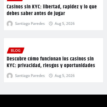
Casinos sin KYC: libertad, rapidez y lo que
debes saber antes de jugar
Santiago Paredes
Aug 5, 2026
BLOG
Descubre cómo funcionan los casinos sin
KYC: privacidad, riesgos y oportunidades
Santiago Paredes
Aug 5, 2026