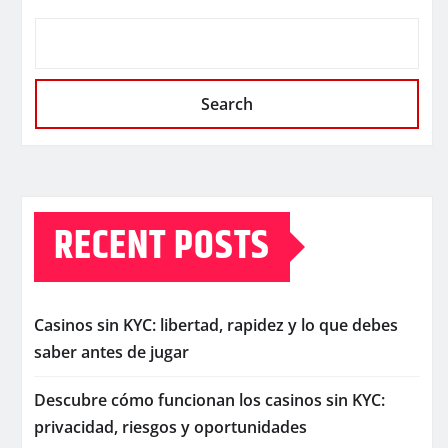
Search
RECENT POSTS
Casinos sin KYC: libertad, rapidez y lo que debes
saber antes de jugar
Descubre cómo funcionan los casinos sin KYC:
privacidad, riesgos y oportunidades