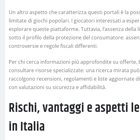
Un altro aspetto che caratterizza questi portali è la poss
limitate di giochi popolari. I giocatori interessati a espe
esplorare queste piattaforme. Tuttavia, l’assenza della 
sotto il profilo della protezione del consumatore: assen
controversie e regole fiscali differenti.
Per chi cerca informazioni più approfondite su offerte, 
consultare risorse specializzate: una ricerca mirata può
raccolgono recensioni, regolamenti e liste aggiornate di
con valutazioni su sicurezza e affidabilità.
Rischi, vantaggi e aspetti le
in Italia