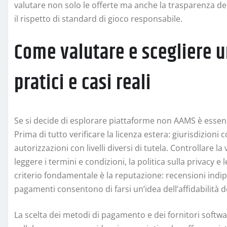
valutare non solo le offerte ma anche la trasparenza dell
il rispetto di standard di gioco responsabile.
Come valutare e scegliere 
pratici e casi reali
Se si decide di esplorare piattaforme non AAMS è essenzia
Prima di tutto verificare la licenza estera: giurisdizioni
autorizzazioni con livelli diversi di tutela. Controllare la v
leggere i termini e condizioni, la politica sulla privacy
criterio fondamentale è la reputazione: recensioni indi
pagamenti consentono di farsi un’idea dell’affidabilità d
La scelta dei metodi di pagamento e dei fornitori softwar