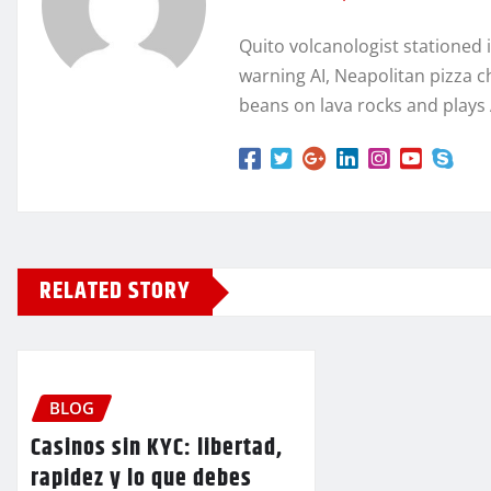
Quito volcanologist stationed 
warning AI, Neapolitan pizza c
beans on lava rocks and plays
RELATED STORY
BLOG
Casinos sin KYC: libertad,
rapidez y lo que debes