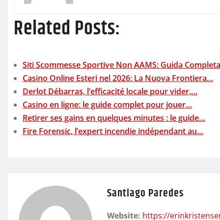
Related Posts:
Siti Scommesse Sportive Non AAMS: Guida Completa
Casino Online Esteri nel 2026: La Nuova Frontiera…
Derlot Débarras, l’efficacité locale pour vider,…
Casino en ligne: le guide complet pour jouer…
Retirer ses gains en quelques minutes : le guide…
Fire Forensic, l’expert incendie indépendant au…
Santiago Paredes
Website:
https://erinkristens