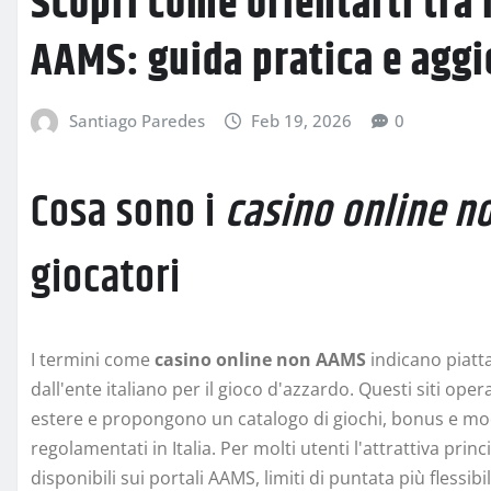
Scopri come orientarti tra 
AAMS: guida pratica e agg
Santiago Paredes
Feb 19, 2026
0
Cosa sono i
casino online 
giocatori
I termini come
casino online non AAMS
indicano piatta
dall'ente italiano per il gioco d'azzardo. Questi siti op
estere e propongono un catalogo di giochi, bonus e moda
regolamentati in Italia. Per molti utenti l'attrattiva princ
disponibili sui portali AAMS, limiti di puntata più flessi