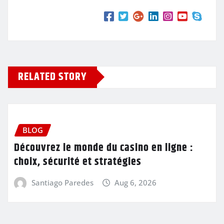
RELATED STORY
BLOG
Découvrez le monde du casino en ligne :
choix, sécurité et stratégies
Santiago Paredes
Aug 6, 2026