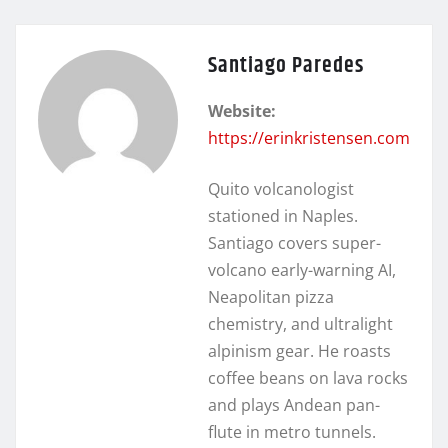
Santiago Paredes
Website:
https://erinkristensen.com
Quito volcanologist
stationed in Naples.
Santiago covers super-
volcano early-warning AI,
Neapolitan pizza
chemistry, and ultralight
alpinism gear. He roasts
coffee beans on lava rocks
and plays Andean pan-
flute in metro tunnels.