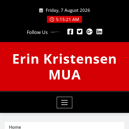
Skip
Friday, 7 August 2026
to
content
5:15:22 AM
Follow Us
Erin Kristensen
MUA
Home