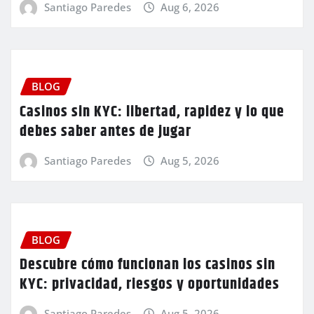
Santiago Paredes
Aug 6, 2026
BLOG
Casinos sin KYC: libertad, rapidez y lo que
debes saber antes de jugar
Santiago Paredes
Aug 5, 2026
BLOG
Descubre cómo funcionan los casinos sin
KYC: privacidad, riesgos y oportunidades
Santiago Paredes
Aug 5, 2026