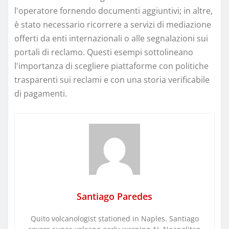
l'operatore fornendo documenti aggiuntivi; in altre,
è stato necessario ricorrere a servizi di mediazione
offerti da enti internazionali o alle segnalazioni sui
portali di reclamo. Questi esempi sottolineano
l'importanza di scegliere piattaforme con politiche
trasparenti sui reclami e con una storia verificabile
di pagamenti.
Santiago Paredes
Quito volcanologist stationed in Naples. Santiago