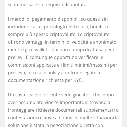
scommessa e sui requisiti di puntata.
I metodi di pagamento disponibili su questi siti
includono carte, portafogli elettronici, bonifici e
sempre più spesso criptovalute. Le criptovalute
offrono vantaggi in termini di velocità e anonimato,
mentre gli e-wallet riducono i tempi di attesa per i
prelievi. È comunque opportuno verificare le
commissioni applicate e i limiti minimi/massimi per
prelievo, oltre alle policy anti-frode legate a
documentazione richiesta per KYC.
Un caso reale ricorrente vede giocatori che, dopo
aver accumulato vincite importanti, si trovano a
fronteggiare richieste documentali supplementari o
contestazioni relative a bonus. In molte situazioni la
soluzione è stata la negoziazione diretta con