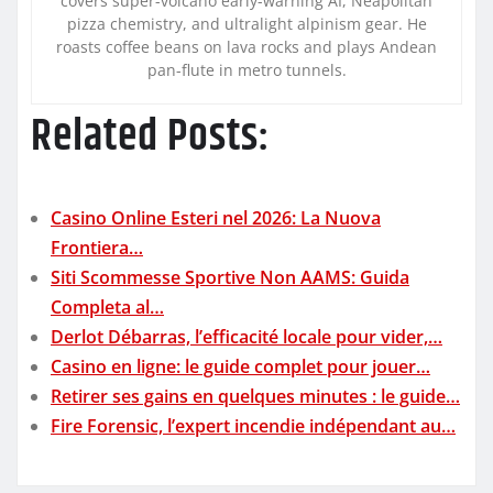
covers super-volcano early-warning AI, Neapolitan
pizza chemistry, and ultralight alpinism gear. He
roasts coffee beans on lava rocks and plays Andean
pan-flute in metro tunnels.
Related Posts:
Casino Online Esteri nel 2026: La Nuova
Frontiera…
Siti Scommesse Sportive Non AAMS: Guida
Completa al…
Derlot Débarras, l’efficacité locale pour vider,…
Casino en ligne: le guide complet pour jouer…
Retirer ses gains en quelques minutes : le guide…
Fire Forensic, l’expert incendie indépendant au…