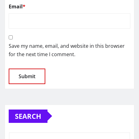
Email
*
Save my name, email, and website in this browser
for the next time I comment.
SEARCH