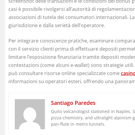
screenshot delle transazioni e le condizioni dei bonus pu
casi è possibile rivolgersi all’autorità di regolamentazio
associazioni di tutela dei consumatori internazionali. La
giurisdizione e dalla serietà dell’operatore.
Per integrare conoscenze pratiche, esaminare comparazio
con il servizio clienti prima di effettuare depositi permet
limitare l’esposizione finanziaria tramite depositi mod
contestazioni (come alcuni e-wallet) sono strategie utili.
può consultare risorse online specializzate come
casin
informazioni su operatori esteri, offrendo una panoramica
Santiago Paredes
Quito volcanologist stationed in Naples. 
pizza chemistry, and ultralight alpinism 
pan-flute in metro tunnels.