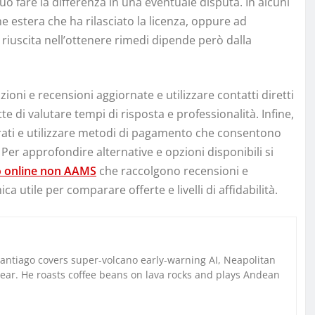
ò fare la differenza in una eventuale disputa. In alcuni
ne estera che ha rilasciato la licenza, oppure ad
 riuscita nell’ottenere rimedi dipende però dalla
ni e recensioni aggiornate e utilizzare contatti diretti
te di valutare tempi di risposta e professionalità. Infine,
erati e utilizzare metodi di pagamento che consentono
 Per approfondire alternative e opzioni disponibili si
o online non AAMS
che raccolgono recensioni e
 utile per comparare offerte e livelli di affidabilità.
Santiago covers super-volcano early-warning AI, Neapolitan
gear. He roasts coffee beans on lava rocks and plays Andean