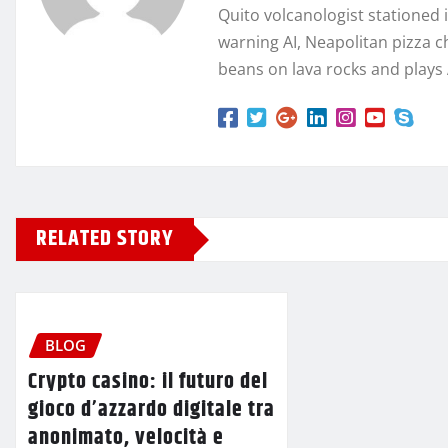
Quito volcanologist stationed 
warning AI, Neapolitan pizza c
beans on lava rocks and plays
RELATED STORY
BLOG
Crypto casino: il futuro del
gioco d’azzardo digitale tra
anonimato, velocità e