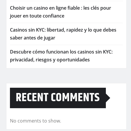
Choisir un casino en ligne fiable : les clés pour
jouer en toute confiance
Casinos sin KYC: libertad, rapidez y lo que debes
saber antes de jugar
Descubre cómo funcionan los casinos sin KYC:
privacidad, riesgos y oportunidades
RECENT COMMENTS
No comments to show.