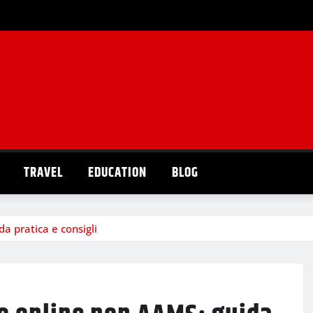
TRAVEL
EDUCATION
BLOG
da pratica e consigli