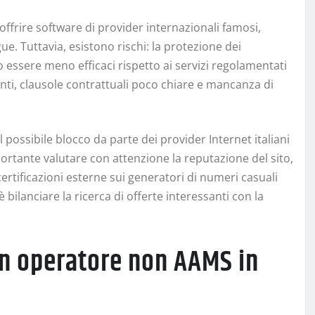
ffrire software di provider internazionali famosi,
ue. Tuttavia, esistono rischi: la protezione dei
 essere meno efficaci rispetto ai servizi regolamentati
ti, clausole contrattuali poco chiare e mancanza di
l possibile blocco da parte dei provider Internet italiani
portante valutare con attenzione la reputazione del sito,
certificazioni esterne sui generatori di numeri casuali
è bilanciare la ricerca di offerte interessanti con la
un operatore non AAMS in