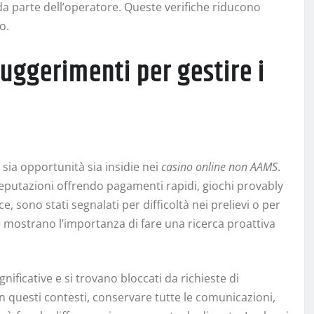
da parte dell’operatore. Queste verifiche riducono
o.
 suggerimenti per gestire i
sia opportunità sia insidie nei
casino online non AAMS
.
 reputazioni offrendo pagamenti rapidi, giochi provably
vece, sono stati segnalati per difficoltà nei prelievi o per
e mostrano l’importanza di fare una ricerca proattiva
ificative e si trovano bloccati da richieste di
 questi contesti, conservare tutte le comunicazioni,