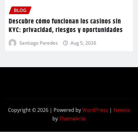
BLOG
Descubre cómo funcionan los casinos sin
KYC: privacidad, riesgos y oportunidades
Santiago Paredes
Aug 5, 2026
Copyright © 2026 | Powered by
WordPress
|
Newsio
by
ThemeArile
Contact
Privacy
Terms and