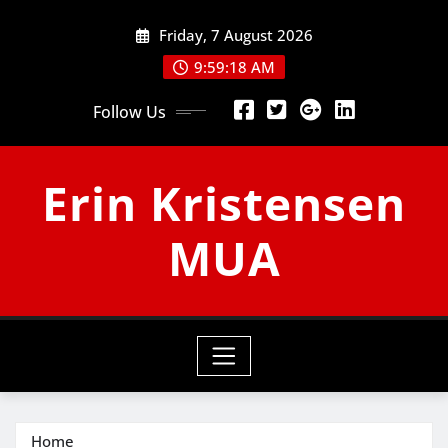
Skip
Friday, 7 August 2026
to
content
9:59:19 AM
Follow Us
Erin Kristensen
MUA
Home