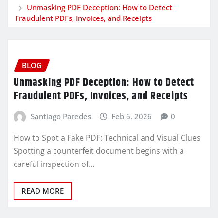
Unmasking PDF Deception: How to Detect
Fraudulent PDFs, Invoices, and Receipts
BLOG
Unmasking PDF Deception: How to Detect
Fraudulent PDFs, Invoices, and Receipts
Santiago Paredes
Feb 6, 2026
0
How to Spot a Fake PDF: Technical and Visual Clues
Spotting a counterfeit document begins with a
careful inspection of…
READ MORE