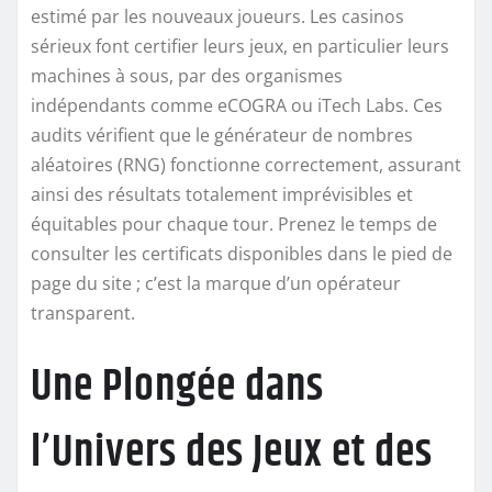
estimé par les nouveaux joueurs. Les casinos
sérieux font certifier leurs jeux, en particulier leurs
machines à sous, par des organismes
indépendants comme eCOGRA ou iTech Labs. Ces
audits vérifient que le générateur de nombres
aléatoires (RNG) fonctionne correctement, assurant
ainsi des résultats totalement imprévisibles et
équitables pour chaque tour. Prenez le temps de
consulter les certificats disponibles dans le pied de
page du site ; c’est la marque d’un opérateur
transparent.
Une Plongée dans
l’Univers des Jeux et des