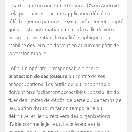
smartphone ou une tablette, sous iOS ou Android.
Cela peut passer par une application dédiée à
télécharger ou par un site web parfaitement adapté
qui s’ajuste automatiquement à la taille de votre
écran. La navigation, la qualité graphique et la
stabilité des jeux ne doivent en aucun cas pâtir de
la version mobile.
Enfin, un opérateur responsable place la
protection de ses joueurs
au centre de ses
préoccupations. Les outils de jeu responsable
doivent être facilement accessibles : possibilité de
fixer des limites de dépôt, de perte ou de temps de
jeu, option d’autolimitation temporaire ou
définitive, et lien direct vers des organisations
d’aide comme le Jetteur. La présence et la
promotion active de ces outils démontrent un