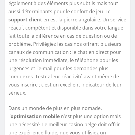
également à des éléments plus subtils mais tout
aussi déterminants pour le confort de jeu. Le
support client
en est la pierre angulaire. Un service
réactif, compétent et disponible dans votre langue
fait toute la différence en cas de question ou de
problème. Privilégiez les casinos offrant plusieurs
canaux de communication : le chat en direct pour
une résolution immédiate, le téléphone pour les
urgences et l’e-mail pour les demandes plus
complexes. Testez leur réactivité avant même de
vous inscrire ; c’est un excellent indicateur de leur
sérieux.
Dans un monde de plus en plus nomade,
l’
optimisation mobile
n’est plus une option mais
une nécessité. Le meilleur casino belge doit offrir
une expérience fluide, que vous utilisiez un