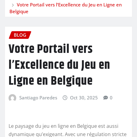
Votre Portail vers l’Excellence du Jeu en Ligne en
Belgique
BLOG
Votre Portail vers
l’Excellence du Jeu en
Ligne en Belgique
Santiago Paredes
Oct 30, 2025
0
Le paysage du jeu en ligne en Belgique est aussi
dynamique qu’exigeant. Avec une régulation stricte