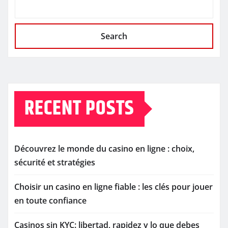
Search
RECENT POSTS
Découvrez le monde du casino en ligne : choix,
sécurité et stratégies
Choisir un casino en ligne fiable : les clés pour jouer
en toute confiance
Casinos sin KYC: libertad, rapidez y lo que debes