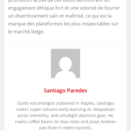
engagement éthique fort et une volonté de fournir
un divertissement sain et maîtrisé, ce qui est la
marque des plateformes les plus respectables sur
le marché belge.
Santiago Paredes
Quito volcanologist stationed in Naples. Santiago
covers super-volcano early-warning AI, Neapolitan
pizza chemistry, and ultralight alpinism gear. He
roasts coffee beans on lava rocks and plays Andean
pan-flute in metro tunnels.