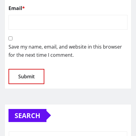
Email
*
Save my name, email, and website in this browser
for the next time I comment.
SEARCH