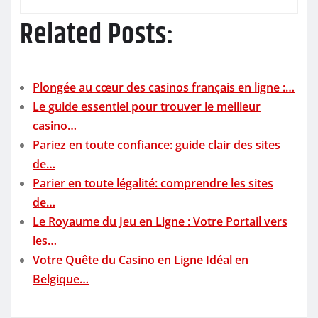
Related Posts:
Plongée au cœur des casinos français en ligne :…
Le guide essentiel pour trouver le meilleur
casino…
Pariez en toute confiance: guide clair des sites
de…
Parier en toute légalité: comprendre les sites
de…
Le Royaume du Jeu en Ligne : Votre Portail vers
les…
Votre Quête du Casino en Ligne Idéal en
Belgique…