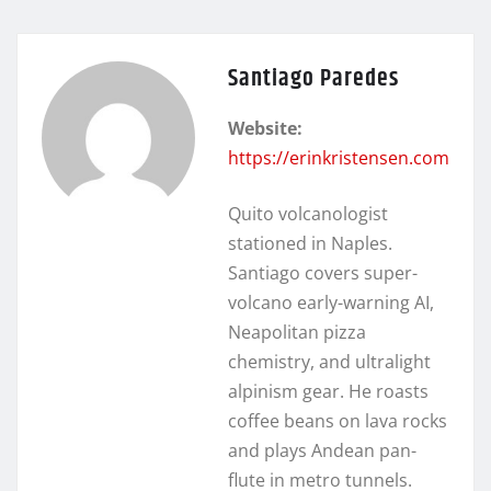
Santiago Paredes
Website:
https://erinkristensen.com
Quito volcanologist
stationed in Naples.
Santiago covers super-
volcano early-warning AI,
Neapolitan pizza
chemistry, and ultralight
alpinism gear. He roasts
coffee beans on lava rocks
and plays Andean pan-
flute in metro tunnels.