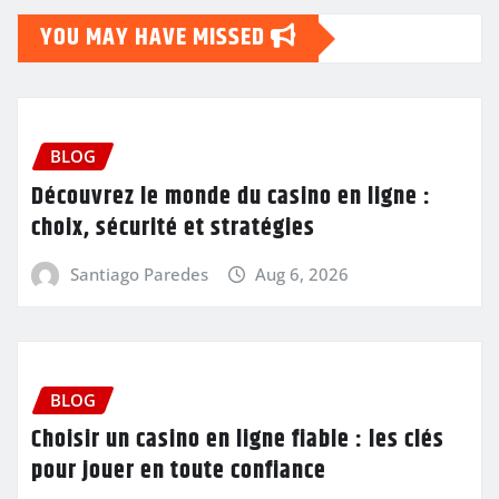
YOU MAY HAVE MISSED
BLOG
Découvrez le monde du casino en ligne :
choix, sécurité et stratégies
Santiago Paredes
Aug 6, 2026
BLOG
Choisir un casino en ligne fiable : les clés
pour jouer en toute confiance