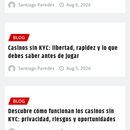
Santiago Paredes
Aug 6, 2026
BLOG
Casinos sin KYC: libertad, rapidez y lo que
debes saber antes de jugar
Santiago Paredes
Aug 5, 2026
BLOG
Descubre cómo funcionan los casinos sin
KYC: privacidad, riesgos y oportunidades