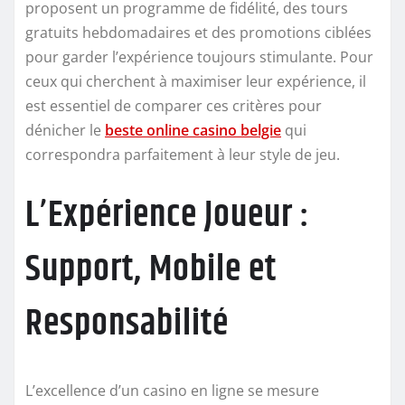
proposent un programme de fidélité, des tours
gratuits hebdomadaires et des promotions ciblées
pour garder l’expérience toujours stimulante. Pour
ceux qui cherchent à maximiser leur expérience, il
est essentiel de comparer ces critères pour
dénicher le
beste online casino belgie
qui
correspondra parfaitement à leur style de jeu.
L’Expérience Joueur :
Support, Mobile et
Responsabilité
L’excellence d’un casino en ligne se mesure