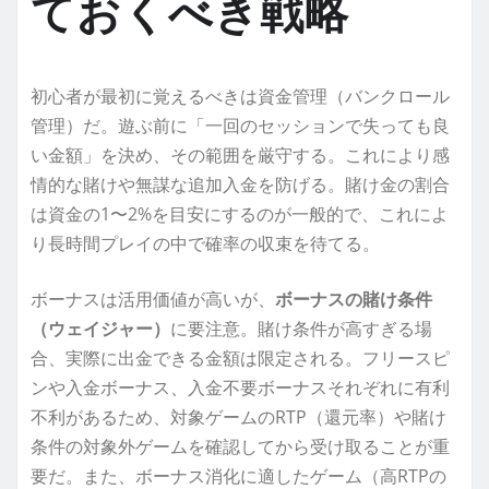
ておくべき戦略
初心者が最初に覚えるべきは資金管理（バンクロール
管理）だ。遊ぶ前に「一回のセッションで失っても良
い金額」を決め、その範囲を厳守する。これにより感
情的な賭けや無謀な追加入金を防げる。賭け金の割合
は資金の1〜2%を目安にするのが一般的で、これによ
り長時間プレイの中で確率の収束を待てる。
ボーナスは活用価値が高いが、
ボーナスの賭け条件
（ウェイジャー）
に要注意。賭け条件が高すぎる場
合、実際に出金できる金額は限定される。フリースピ
ンや入金ボーナス、入金不要ボーナスそれぞれに有利
不利があるため、対象ゲームのRTP（還元率）や賭け
条件の対象外ゲームを確認してから受け取ることが重
要だ。また、ボーナス消化に適したゲーム（高RTPの