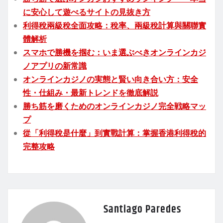
に安心して遊べるサイトの見抜き方
利得稅兩級稅全面攻略：稅率、兩級稅計算與關聯實
體解析
スマホで勝機を掴む：いま選ぶべきオンラインカジ
ノアプリの新常識
オンラインカジノの実態と賢い向き合い方：安全
性・仕組み・最新トレンドを徹底解説
勝ち筋を磨くためのオンラインカジノ完全戦略マッ
プ
從「利得稅是什麼」到實戰計算：掌握香港利得稅的
完整攻略
Santiago Paredes