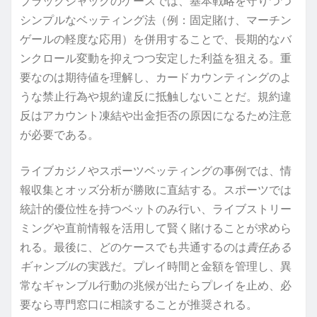
ブラックジャックのケースでは、基本戦略を守りつつ
シンプルなベッティング法（例：固定賭け、マーチン
ゲールの軽度な応用）を併用することで、長期的なバ
ンクロール変動を抑えつつ安定した利益を狙える。重
要なのは期待値を理解し、カードカウンティングのよ
うな禁止行為や規約違反に抵触しないことだ。規約違
反はアカウント凍結や出金拒否の原因になるため注意
が必要である。
ライブカジノやスポーツベッティングの事例では、情
報収集とオッズ分析が勝敗に直結する。スポーツでは
統計的優位性を持つベットのみ行い、ライブストリー
ミングや直前情報を活用して賢く賭けることが求めら
れる。最後に、どのケースでも共通するのは
責任ある
ギャンブル
の実践だ。プレイ時間と金額を管理し、異
常なギャンブル行動の兆候が出たらプレイを止め、必
要なら専門窓口に相談することが推奨される。