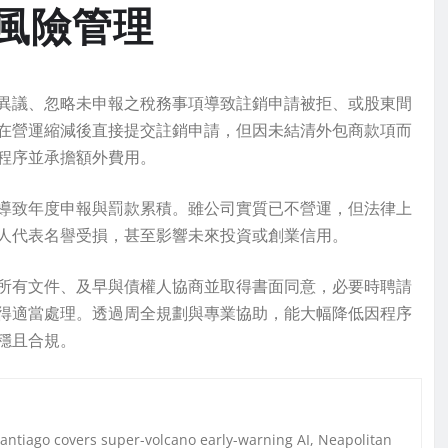
風險管理
異議、忽略未申報之稅務事項導致註銷申請被拒、或股東間
在營運縮減後直接提交註銷申請，但因未結清外包商款項而
程序並承擔額外費用。
導致年度申報與罰款累積。雖公司實質已不營運，但法律上
人代表名譽受損，甚至影響未來投資或創業信用。
所有文件、及早與債權人協商並取得書面同意，必要時聘請
得適當處理。透過周全規劃與專業協助，能大幅降低因程序
穩且合規。
Santiago covers super-volcano early-warning AI, Neapolitan