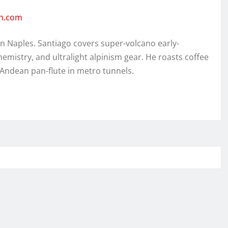
en.com
in Naples. Santiago covers super-volcano early-
hemistry, and ultralight alpinism gear. He roasts coffee
 Andean pan-flute in metro tunnels.