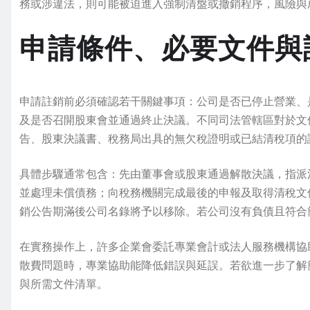
務或涉違法，則可能被迫進入強制清盤或撤銷程序，風險與
申請條件、必要文件與
申請註銷前必須確認若干關鍵事項：公司是否已停止營業、
及是否召開股東會並通過終止決議。不同司法管轄區對於文
告、股東決議書、稅務局出具的無欠稅證明或已結清稅項的
具體步驟通常包含：先由董事會或股東通過解散決議，指派
並處理未償債務；向稅務機關完成最後的申報及取得清稅文
銷公告期滿後公司名錄將予以移除。若公司沒有負債且符合
在實務操作上，許多企業會委託專業會計或法人服務機構協
散費問題時，專業協助能降低錯誤與延誤。若欲進一步了解
與所需文件清單。