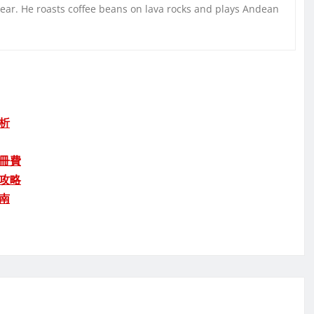
gear. He roasts coffee beans on lava rocks and plays Andean
析
冊費
攻略
南