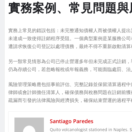
實務案例、常見問題與
實務上常見的錯誤包括：未完整通知債權人而被債權人提出
未達成一致使得註銷程序受阻。一個典型案例是某服務公司
遭請求恢復公司登記以處理債務，最終不得不重新啟動清算
另一類常見情形為公司已停止營運多年但未完成正式註銷，
仍為存續公司，若忽略報稅或年報義務，可能面臨處罰、法
風險管理策略應包括事前評估、完整記錄並保留清算過程中
律師或會計師擔任清算人，確保債務與稅務問題在註銷前獲
疏漏而引發的法律風險與經濟損失，確保結束營運的過程平
Santiago Paredes
Quito volcanologist stationed in Naples. 