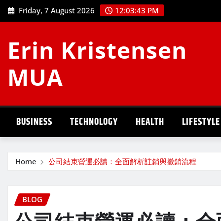
Skip
Friday, 7 August 2026
12:03:43 PM
to
content
Erin Kristensen
MUA
BUSINESS
TECHNOLOGY
HEALTH
LIFESTYLE
Home
公司結束營運必讀：全面解析註銷與撤銷流程
BLOG