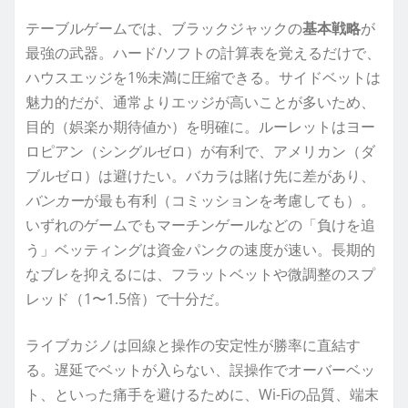
テーブルゲームでは、ブラックジャックの
基本戦略
が
最強の武器。ハード/ソフトの計算表を覚えるだけで、
ハウスエッジを1%未満に圧縮できる。サイドベットは
魅力的だが、通常よりエッジが高いことが多いため、
目的（娯楽か期待値か）を明確に。ルーレットはヨー
ロピアン（シングルゼロ）が有利で、アメリカン（ダ
ブルゼロ）は避けたい。バカラは賭け先に差があり、
バンカー
が最も有利（コミッションを考慮しても）。
いずれのゲームでもマーチンゲールなどの「負けを追
う」ベッティングは資金パンクの速度が速い。長期的
なブレを抑えるには、フラットベットや微調整のスプ
レッド（1〜1.5倍）で十分だ。
ライブカジノは回線と操作の安定性が勝率に直結す
る。遅延でベットが入らない、誤操作でオーバーベッ
ト、といった痛手を避けるために、Wi-Fiの品質、端末