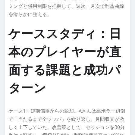
ミングと併用制限を把握して、週次・月次で利益曲線
を滑らかに整える。
ケーススタディ：日
本のプレイヤーが直
面する課題と成功パ
ターン
ケース1：短期偏重からの脱却。Aさんは高ボラ一辺倒
で「当たるまで全ツッパ」を繰り返し、月間収支が激
しく上下していた。改善策として、セッションを30分