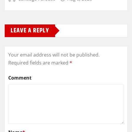
LEAVE A REPLY
Your email address will not be published.
Required fields are marked
*
Comment