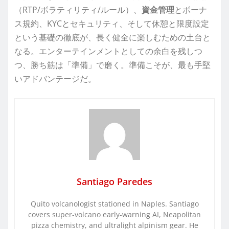
（RTP/ボラティリティ/ルール）、
資金管理
とボーナ
ス規約、KYCとセキュリティ、そして休憩と限度設定
という基礎の徹底が、長く健全に楽しむための土台と
なる。エンターテインメントとしての余白を残しつ
つ、勝ち筋は「準備」で磨く。準備こそが、最も手堅
いアドバンテージだ。
Santiago Paredes
Quito volcanologist stationed in Naples. Santiago
covers super-volcano early-warning AI, Neapolitan
pizza chemistry, and ultralight alpinism gear. He