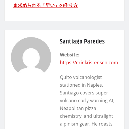
ま求められる「早い」の作り方
Santiago Paredes
Website:
https://erinkristensen.com
Quito volcanologist
stationed in Naples.
Santiago covers super-
volcano early-warning AI,
Neapolitan pizza
chemistry, and ultralight
alpinism gear. He roasts