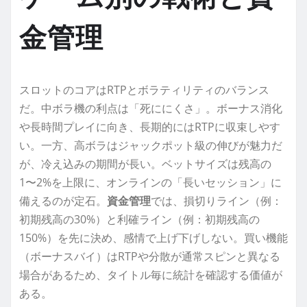
金管理
スロットのコアはRTPとボラティリティのバランス
だ。中ボラ機の利点は「死ににくさ」。ボーナス消化
や長時間プレイに向き、長期的にはRTPに収束しやす
い。一方、高ボラはジャックポット級の伸びが魅力だ
が、冷え込みの期間が長い。ベットサイズは残高の
1〜2%を上限に、オンラインの「長いセッション」に
備えるのが定石。
資金管理
では、損切りライン（例：
初期残高の30%）と利確ライン（例：初期残高の
150%）を先に決め、感情で上げ下げしない。買い機能
（ボーナスバイ）はRTPや分散が通常スピンと異なる
場合があるため、タイトル毎に統計を確認する価値が
ある。