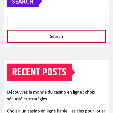
SEARCH
Search
RECENT POSTS
Découvrez le monde du casino en ligne : choix,
sécurité et stratégies
Choisir un casino en ligne fiable : les clés pour jouer