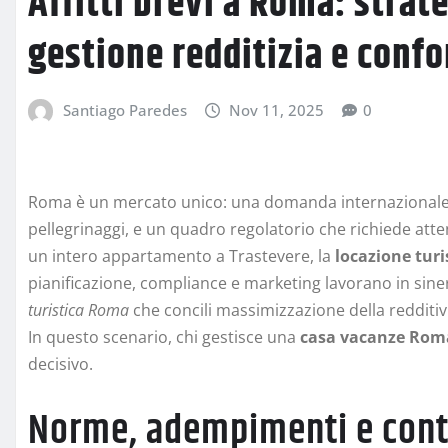
Affitti brevi a Roma: strat
gestione redditizia e conf
Santiago Paredes
Nov 11, 2025
0
Roma è un mercato unico: una domanda internazionale co
pellegrinaggi, e un quadro regolatorio che richiede atten
un intero appartamento a Trastevere, la
locazione tur
pianificazione, compliance e marketing lavorano in sine
turistica Roma
che concili massimizzazione della redditivit
In questo scenario, chi gestisce una
casa vacanze Rom
decisivo.
Norme, adempimenti e cont