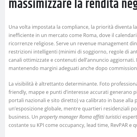
massimizzare la rendita negl
Una volta impostata la compliance, la priorità diventa l
inefficiente in un mercato come Roma, dove il calendario 
ricorrenze religiose. Serve un revenue management dina
restrizioni intelligenti (minimi di soggiorno, regole di a
canali ottimizzate e contenuti dell’annuncio aggiornati.
mantenendo margini adeguati anche dopo commissioni e
La visibilità è altrettanto determinante. Foto professiona
friendly, mappe e punti d’interesse accurati generano più 
portali nazionali e sito diretto) va calibrato in base al
un’esposizione globale, mentre quartieri residenziali p
business. Un
property manager Roma affitti turistici
esperto
costante su KPI come occupancy, lead time, RevPAR e qua