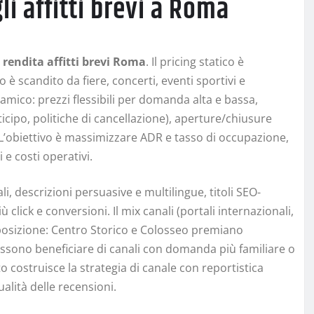
i affitti brevi a Roma
a
rendita affitti brevi Roma
. Il pricing statico è
è scandito da fiere, concerti, eventi sportivi e
mico: prezzi flessibili per domanda alta e bassa,
nticipo, politiche di cancellazione), aperture/chiusure
 L’obiettivo è massimizzare ADR e tasso di occupazione,
 costi operativi.
li, descrizioni persuasive e multilingue, titoli SEO-
click e conversioni. Il mix canali (portali internazionali,
la posizione: Centro Storico e Colosseo premiano
ossono beneficiare di canali con domanda più familiare o
 costruisce la strategia di canale con reportistica
lità delle recensioni.