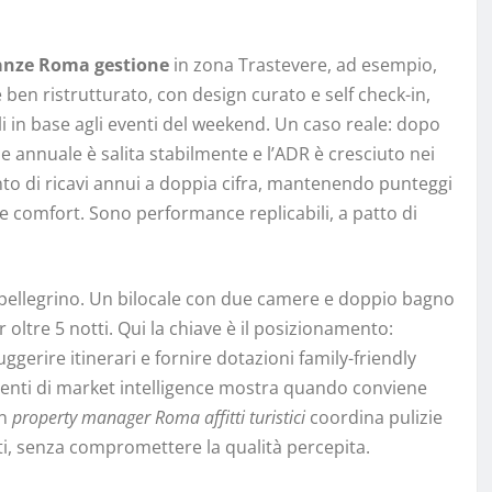
anze Roma gestione
in zona Trastevere, ad esempio,
 ben ristrutturato, con design curato e self check-in,
li in base agli eventi del weekend. Un caso reale: dopo
ne annuale è salita stabilmente e l’ADR è cresciuto nei
ento di ricavi annui a doppia cifra, mantenendo punteggi
 e comfort. Sono performance replicabili, a patto di
e pellegrino. Un bilocale con due camere e doppio bagno
r oltre 5 notti. Qui la chiave è il posizionamento:
ggerire itinerari e fornire dotazioni family-friendly
umenti di market intelligence mostra quando conviene
Un
property manager Roma affitti turistici
coordina pulizie
ti, senza compromettere la qualità percepita.