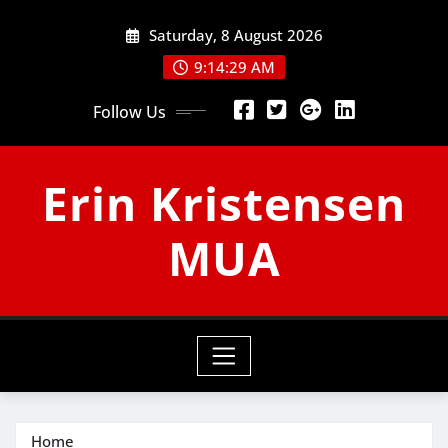
Skip
Saturday, 8 August 2026
to
content
9:14:30 AM
Follow Us
Erin Kristensen
MUA
Home