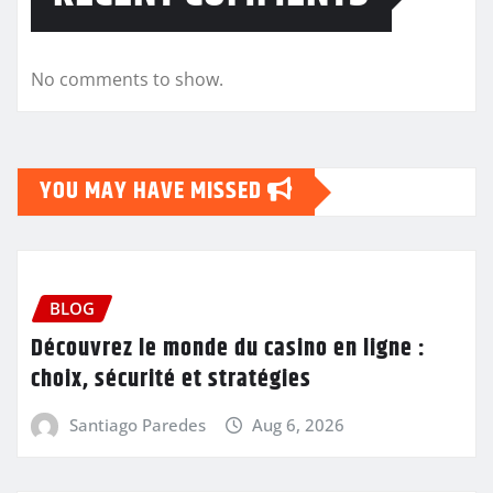
No comments to show.
YOU MAY HAVE MISSED
BLOG
Découvrez le monde du casino en ligne :
choix, sécurité et stratégies
Santiago Paredes
Aug 6, 2026