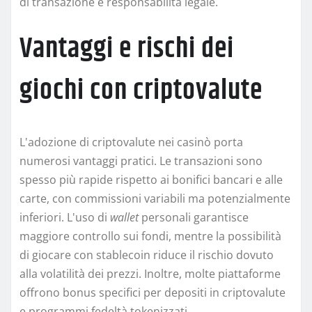
di transazione e responsabilità legale.
Vantaggi e rischi dei
giochi con criptovalute
L'adozione di criptovalute nei casinò porta
numerosi vantaggi pratici. Le transazioni sono
spesso più rapide rispetto ai bonifici bancari e alle
carte, con commissioni variabili ma potenzialmente
inferiori. L'uso di
wallet
personali garantisce
maggiore controllo sui fondi, mentre la possibilità
di giocare con stablecoin riduce il rischio dovuto
alla volatilità dei prezzi. Inoltre, molte piattaforme
offrono bonus specifici per depositi in criptovalute
e programmi fedeltà tokenizzati.