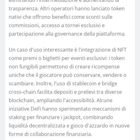
trasparenza. Altri operatori hanno lanciato token
nativi che offrono benefici come sconti sulle
commissioni, accesso a tornei esclusivi e
partecipazione alla governance della piattaforma.
Un caso d'uso interessante è l'integrazione di NFT
come premi o biglietti per eventi esclusivi: i token
non fungibili permettono di creare ricompense
uniche che il giocatore può conservare, vendere o
scambiare. Inoltre, l'uso di stablecoin e bridge
cross-chain facilita depositi e prelievi tra diverse
blockchain, ampliando l'accessibilità. Alcune
iniziative DeFi hanno sperimentato meccanismi di
staking per finanziare i jackpot, combinando
liquidità decentralizzata e gioco d'azzardo in nuove
forme di collaborazione finanziaria.