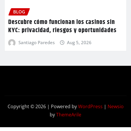
BLOG
Descubre cómo funcionan los casinos sin
KYC: privacidad, riesgos y oportunidades
Santiago Paredes
Aug 5, 2026
Copyright © 2026 | Powered by
WordPress
|
Newsio
by
ThemeArile
Contact
Privacy
Terms and