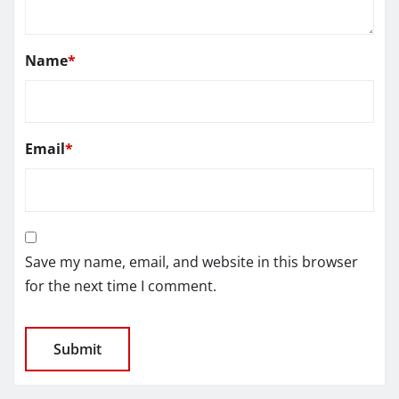
Name
*
Email
*
Save my name, email, and website in this browser
for the next time I comment.