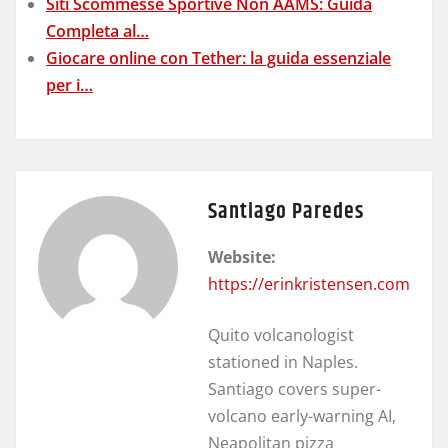
Siti Scommesse Sportive Non AAMS: Guida
Completa al…
Giocare online con Tether: la guida essenziale
per i…
Santiago Paredes
Website:
https://erinkristensen.com
Quito volcanologist
stationed in Naples.
Santiago covers super-
volcano early-warning AI,
Neapolitan pizza