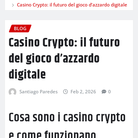
Casino Crypto: il futuro del gioco d’azzardo digitale
BLOG
Casino Crypto: il futuro
del gioco d’azzardo
digitale
Santiago Paredes
Feb 2, 2026
0
Cosa sono i casino crypto
e come funzionano