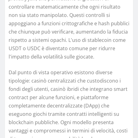
controllare matematicamente che ogni risultato
non sia stato manipolato. Questi controlli si
appoggiano a funzioni crittografiche e hash pubblici
che chiunque può verificare, aumentando la fiducia
rispetto a sistemi opachi. L'uso di stablecoin come
USDT o USDC è diventato comune per ridurre
l'impatto della volatilità sulle giocate.
Dal punto di vista operativo esistono diverse
tipologie: casinò centralizzati che custodiscono i
fondi degli utenti, casinò ibridi che integrano smart
contract per alcune funzioni, e piattaforme
completamente decentralizzate (DApp) che
eseguono giochi tramite contratti intelligenti su
blockchain pubbliche. Ogni modello presenta
vantaggi e compromessi in termini di velocità, costi