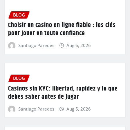
BLOG
Choisir un casino en ligne fiable : les clés
pour jouer en toute confiance
Santiago Paredes
Aug 6, 2026
BLOG
Casinos sin KYC: libertad, rapidez y lo que
debes saber antes de jugar
Santiago Paredes
Aug 5, 2026