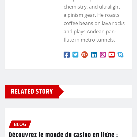
chemistry, and ultralight
alpinism gear. He roasts
coffee beans on lava rocks
and plays Andean pan-
flute in metro tunnels.
RELATED STORY
BLOG
Découvrez le monde du casino en ligne :