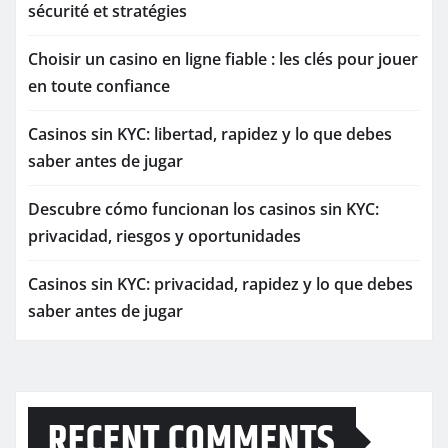
sécurité et stratégies
Choisir un casino en ligne fiable : les clés pour jouer
en toute confiance
Casinos sin KYC: libertad, rapidez y lo que debes
saber antes de jugar
Descubre cómo funcionan los casinos sin KYC:
privacidad, riesgos y oportunidades
Casinos sin KYC: privacidad, rapidez y lo que debes
saber antes de jugar
RECENT COMMENTS