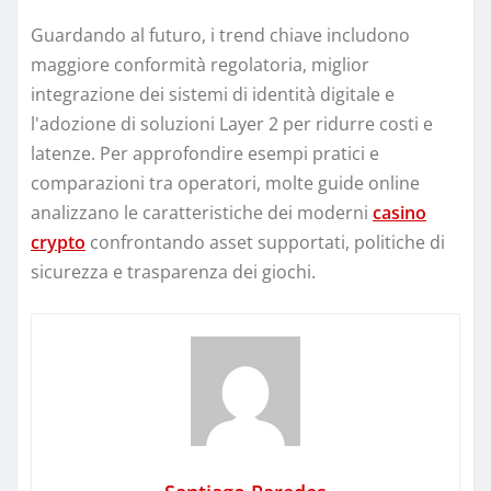
Guardando al futuro, i trend chiave includono
maggiore conformità regolatoria, miglior
integrazione dei sistemi di identità digitale e
l'adozione di soluzioni Layer 2 per ridurre costi e
latenze. Per approfondire esempi pratici e
comparazioni tra operatori, molte guide online
analizzano le caratteristiche dei moderni
casino
crypto
confrontando asset supportati, politiche di
sicurezza e trasparenza dei giochi.