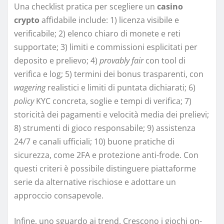
Una checklist pratica per scegliere un
casino
crypto
affidabile include: 1) licenza visibile e
verificabile; 2) elenco chiaro di monete e reti
supportate; 3) limiti e commissioni esplicitati per
deposito e prelievo; 4)
provably fair
con tool di
verifica e log; 5) termini dei bonus trasparenti, con
wagering
realistici e limiti di puntata dichiarati; 6)
policy
KYC concreta, soglie e tempi di verifica; 7)
storicità dei pagamenti e velocità media dei prelievi;
8) strumenti di gioco responsabile; 9) assistenza
24/7 e canali ufficiali; 10) buone pratiche di
sicurezza, come 2FA e protezione anti-frode. Con
questi criteri è possibile distinguere piattaforme
serie da alternative rischiose e adottare un
approccio consapevole.
Infine, uno sguardo ai trend. Crescono i giochi on-