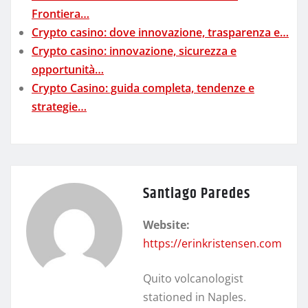
Frontiera…
Crypto casino: dove innovazione, trasparenza e…
Crypto casino: innovazione, sicurezza e
opportunità…
Crypto Casino: guida completa, tendenze e
strategie…
Santiago Paredes
Website:
https://erinkristensen.com
Quito volcanologist
stationed in Naples.