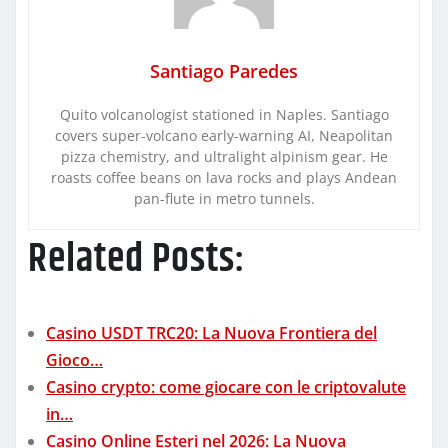
Santiago Paredes
Quito volcanologist stationed in Naples. Santiago
covers super-volcano early-warning AI, Neapolitan
pizza chemistry, and ultralight alpinism gear. He
roasts coffee beans on lava rocks and plays Andean
pan-flute in metro tunnels.
Related Posts:
Casino USDT TRC20: La Nuova Frontiera del
Gioco…
Casino crypto: come giocare con le criptovalute
in…
Casino Online Esteri nel 2026: La Nuova