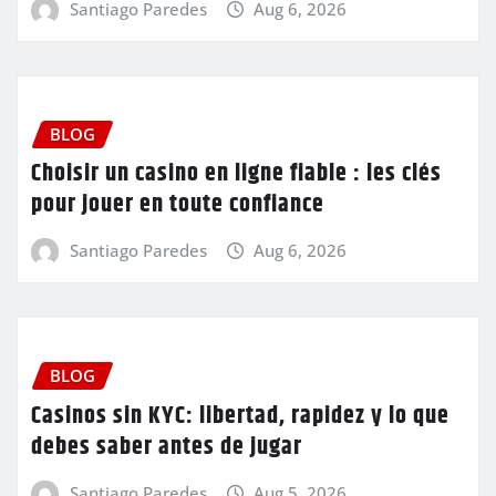
Santiago Paredes
Aug 6, 2026
BLOG
Choisir un casino en ligne fiable : les clés
pour jouer en toute confiance
Santiago Paredes
Aug 6, 2026
BLOG
Casinos sin KYC: libertad, rapidez y lo que
debes saber antes de jugar
Santiago Paredes
Aug 5, 2026