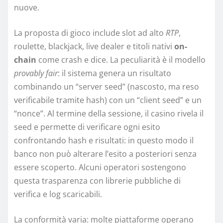
nuove.
La proposta di gioco include slot ad alto
RTP
,
roulette, blackjack, live dealer e titoli nativi
on-
chain
come crash e dice. La peculiarità è il modello
provably fair
: il sistema genera un risultato
combinando un “server seed” (nascosto, ma reso
verificabile tramite hash) con un “client seed” e un
“nonce”. Al termine della sessione, il casino rivela il
seed e permette di verificare ogni esito
confrontando hash e risultati: in questo modo il
banco non può alterare l’esito a posteriori senza
essere scoperto. Alcuni operatori sostengono
questa trasparenza con librerie pubbliche di
verifica e log scaricabili.
La conformità varia: molte piattaforme operano