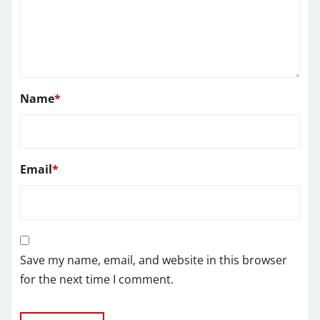
Name
*
Email
*
Save my name, email, and website in this browser
for the next time I comment.