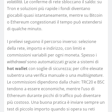
volatilità
. Le conferme di rete sbloccano il saldo: su
Tron e soluzioni più rapide i fondi diventano
giocabili quasi istantaneamente, mentre su Bitcoin
o Ethereum congestionati il tempo può estendersi
di qualche minuto.
I prelievi seguono il percorso inverso: selezione
della rete, importo e indirizzo, con limiti e
commissioni variabili per ogni moneta. Spesso i
withdrawal
sono automatizzati grazie a sistemi di
hot wallet
con soglie di sicurezza; per cifre elevate
subentra una verifica manuale o una
multisignature
.
Le commissioni dipendono dalla chain: TRC20 e BSC
tendono a essere economiche, mentre l’uso di
Ethereum durante picchi di traffico può diventare
più costoso. Una buona pratica è inviare sempre un
test di piccolo importo quando si opera su reti