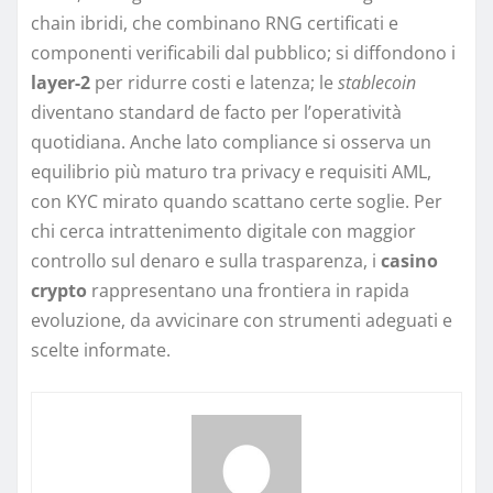
chain ibridi, che combinano RNG certificati e
componenti verificabili dal pubblico; si diffondono i
layer-2
per ridurre costi e latenza; le
stablecoin
diventano standard de facto per l’operatività
quotidiana. Anche lato compliance si osserva un
equilibrio più maturo tra privacy e requisiti AML,
con KYC mirato quando scattano certe soglie. Per
chi cerca intrattenimento digitale con maggior
controllo sul denaro e sulla trasparenza, i
casino
crypto
rappresentano una frontiera in rapida
evoluzione, da avvicinare con strumenti adeguati e
scelte informate.