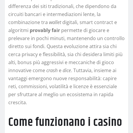
differenza dei siti tradizionali, che dipendono da
circuiti bancari e intermediazioni lente, la
combinazione tra
wallet
digitali, smart contract e
algoritmi
provably fair
permette di giocare e
prelevare in pochi minuti, mantenendo un controllo
diretto sui fondi. Questa evoluzione attira sia chi
cerca privacy e flessibilità, sia chi desidera limiti più
alti, bonus più aggressivi e meccaniche di gioco
innovative come
crash
e
dice
. Tuttavia, insieme ai
vantaggi emergono nuove responsabilità: capire
reti, commissioni, volatilità e licenze è essenziale
per sfruttare al meglio un ecosistema in rapida
crescita.
Come funzionano i casino