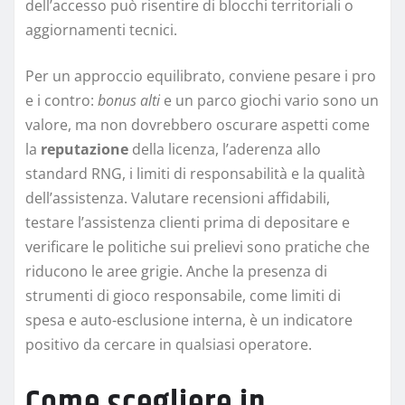
dell’accesso può risentire di blocchi territoriali o
aggiornamenti tecnici.
Per un approccio equilibrato, conviene pesare i pro
e i contro:
bonus alti
e un parco giochi vario sono un
valore, ma non dovrebbero oscurare aspetti come
la
reputazione
della licenza, l’aderenza allo
standard RNG, i limiti di responsabilità e la qualità
dell’assistenza. Valutare recensioni affidabili,
testare l’assistenza clienti prima di depositare e
verificare le politiche sui prelievi sono pratiche che
riducono le aree grigie. Anche la presenza di
strumenti di gioco responsabile, come limiti di
spesa e auto-esclusione interna, è un indicatore
positivo da cercare in qualsiasi operatore.