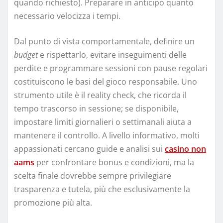
quando richiesto). Preparare in anticipo quanto
necessario velocizza i tempi.
Dal punto di vista comportamentale, definire un
budget
e rispettarlo, evitare inseguimenti delle
perdite e programmare sessioni con pause regolari
costituiscono le basi del gioco responsabile. Uno
strumento utile è il reality check, che ricorda il
tempo trascorso in sessione; se disponibile,
impostare limiti giornalieri o settimanali aiuta a
mantenere il controllo. A livello informativo, molti
appassionati cercano guide e analisi sui
casino non
aams
per confrontare bonus e condizioni, ma la
scelta finale dovrebbe sempre privilegiare
trasparenza e tutela, più che esclusivamente la
promozione più alta.