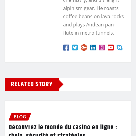
alpinism gear. He roasts
coffee beans on lava rocks
and plays Andean pan-
flute in metro tunnels.
RELATED STORY
BLOG
Découvrez le monde du casino en ligne :