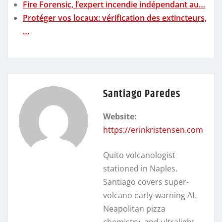
Fire Forensic, l’expert incendie indépendant au…
Protéger vos locaux: vérification des extincteurs,
…
Santiago Paredes
Website:
https://erinkristensen.com
Quito volcanologist
stationed in Naples.
Santiago covers super-
volcano early-warning AI,
Neapolitan pizza
chemistry, and ultralight