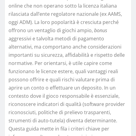
online che non operano sotto la licenza italiana
rilasciata dall’ente regolatore nazionale (ex AAMS,
oggi ADM). La loro popolarità è cresciuta perché
offrono un ventaglio di giochi ampio,
bonus
aggressivi e talvolta metodi di pagamento
alternativi, ma comportano anche considerazioni
importanti su sicurezza, affidabilità e rispetto delle
normative. Per orientarsi, è utile capire come
funzionano le licenze estere, quali vantaggi reali
possono offrire e quali rischi valutare prima di
aprire un conto o effettuare un deposito. In un
contesto dove il gioco responsabile è essenziale,
riconoscere indicatori di qualità (software provider
riconosciuti, politiche di prelievo trasparenti,
strumenti di auto-tutela) diventa determinante.
Questa guida mette in fila i criteri chiave per