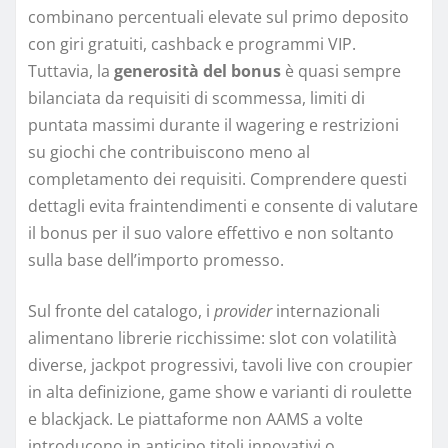
combinano percentuali elevate sul primo deposito
con giri gratuiti, cashback e programmi VIP.
Tuttavia, la
generosità del bonus
è quasi sempre
bilanciata da requisiti di scommessa, limiti di
puntata massimi durante il wagering e restrizioni
su giochi che contribuiscono meno al
completamento dei requisiti. Comprendere questi
dettagli evita fraintendimenti e consente di valutare
il bonus per il suo valore effettivo e non soltanto
sulla base dell’importo promesso.
Sul fronte del catalogo, i
provider
internazionali
alimentano librerie ricchissime: slot con volatilità
diverse, jackpot progressivi, tavoli live con croupier
in alta definizione, game show e varianti di roulette
e blackjack. Le piattaforme non AAMS a volte
introducono in anticipo titoli innovativi o