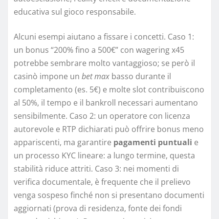
educativa sul gioco responsabile.
Alcuni esempi aiutano a fissare i concetti. Caso 1:
un bonus “200% fino a 500€” con wagering x45
potrebbe sembrare molto vantaggioso; se però il
casinò impone un
bet max
basso durante il
completamento (es. 5€) e molte slot contribuiscono
al 50%, il tempo e il bankroll necessari aumentano
sensibilmente. Caso 2: un operatore con licenza
autorevole e RTP dichiarati può offrire bonus meno
appariscenti, ma garantire
pagamenti puntuali
e
un processo KYC lineare: a lungo termine, questa
stabilità riduce attriti. Caso 3: nei momenti di
verifica documentale, è frequente che il prelievo
venga sospeso finché non si presentano documenti
aggiornati (prova di residenza, fonte dei fondi