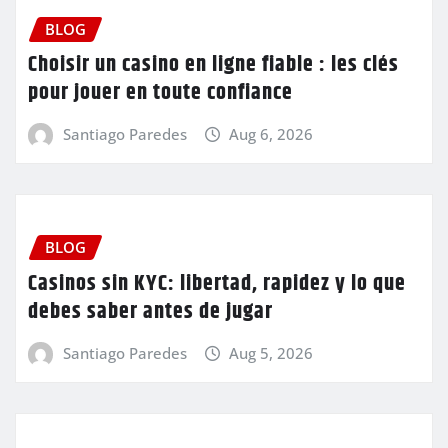
BLOG
Choisir un casino en ligne fiable : les clés
pour jouer en toute confiance
Santiago Paredes
Aug 6, 2026
BLOG
Casinos sin KYC: libertad, rapidez y lo que
debes saber antes de jugar
Santiago Paredes
Aug 5, 2026