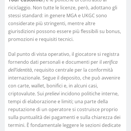
riciclaggio. Non tutte le licenze, però, adottano gli
stessi standard: in genere MGA e UKGC sono
considerate più stringenti, mentre altre
giurisdizioni possono essere più flessibili su bonus,
promozioni e requisiti tecnici.
Dal punto di vista operativo, il giocatore si registra
fornendo dati personali e documenti per il
verifica
dell’identità
, requisito centrale per la conformità
internazionale. Segue il deposito, che può avvenire
con carte, wallet, bonifici e, in alcuni casi,
criptovalute. Sui
prelievi
incidono politiche interne,
tempi di elaborazione e limiti; una parte della
reputazione di un operatore si costruisce proprio
sulla puntualità dei pagamenti e sulla chiarezza dei
termini. È fondamentale leggere le sezioni dedicate