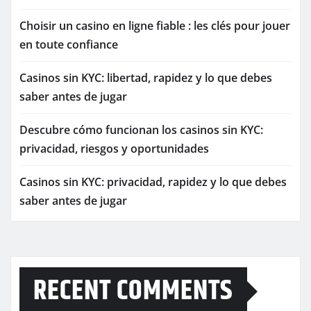
Choisir un casino en ligne fiable : les clés pour jouer
en toute confiance
Casinos sin KYC: libertad, rapidez y lo que debes
saber antes de jugar
Descubre cómo funcionan los casinos sin KYC:
privacidad, riesgos y oportunidades
Casinos sin KYC: privacidad, rapidez y lo que debes
saber antes de jugar
RECENT COMMENTS