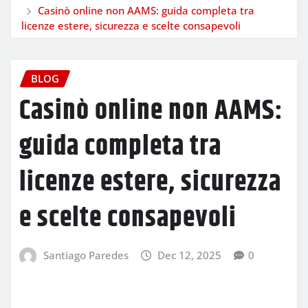
Casinò online non AAMS: guida completa tra
licenze estere, sicurezza e scelte consapevoli
BLOG
Casinò online non AAMS:
guida completa tra
licenze estere, sicurezza
e scelte consapevoli
Santiago Paredes
Dec 12, 2025
0