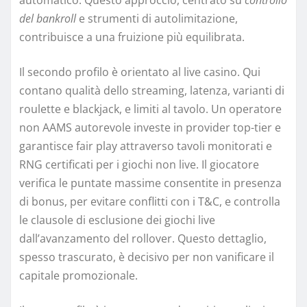
del bankroll
e strumenti di autolimitazione,
contribuisce a una fruizione più equilibrata.
Il secondo profilo è orientato al live casino. Qui
contano qualità dello streaming, latenza, varianti di
roulette e blackjack, e limiti al tavolo. Un operatore
non AAMS autorevole investe in provider top-tier e
garantisce fair play attraverso tavoli monitorati e
RNG certificati per i giochi non live. Il giocatore
verifica le puntate massime consentite in presenza
di bonus, per evitare conflitti con i T&C, e controlla
le clausole di esclusione dei giochi live
dall’avanzamento del rollover. Questo dettaglio,
spesso trascurato, è decisivo per non vanificare il
capitale promozionale.