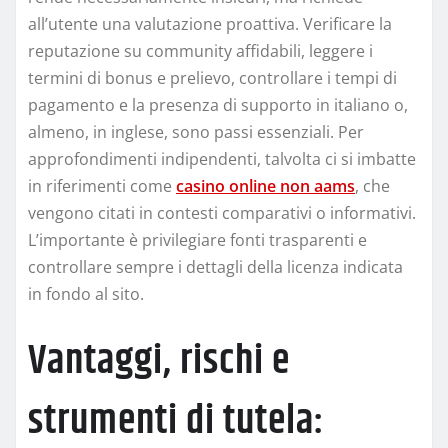
all’utente una valutazione proattiva. Verificare la
reputazione su community affidabili, leggere i
termini di bonus e prelievo, controllare i tempi di
pagamento e la presenza di supporto in italiano o,
almeno, in inglese, sono passi essenziali. Per
approfondimenti indipendenti, talvolta ci si imbatte
in riferimenti come
casino online non aams
, che
vengono citati in contesti comparativi o informativi.
L’importante è privilegiare fonti trasparenti e
controllare sempre i dettagli della licenza indicata
in fondo al sito.
Vantaggi, rischi e
strumenti di tutela: