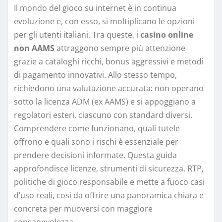
Il mondo del gioco su internet è in continua
evoluzione e, con esso, si moltiplicano le opzioni
per gli utenti italiani. Tra queste, i
casino online
non AAMS
attraggono sempre più attenzione
grazie a cataloghi ricchi, bonus aggressivi e metodi
di pagamento innovativi. Allo stesso tempo,
richiedono una valutazione accurata: non operano
sotto la licenza ADM (ex AAMS) e si appoggiano a
regolatori esteri, ciascuno con standard diversi.
Comprendere come funzionano, quali tutele
offrono e quali sono i rischi è essenziale per
prendere decisioni informate. Questa guida
approfondisce licenze, strumenti di sicurezza, RTP,
politiche di gioco responsabile e mette a fuoco casi
d’uso reali, così da offrire una panoramica chiara e
concreta per muoversi con maggiore
consapevolezza.