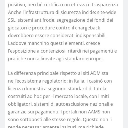
positivo, perché certifica correttezza e trasparenza.
Anche l’infrastruttura di sicurezza incide: site-wide
SSL, sistemi antifrode, segregazione dei fondi dei
giocatori e procedure contro il chargeback
dovrebbero essere considerati indispensabili.
Laddove manchino questi elementi, cresce
l’esposizione a contenziosi, ritardi nei pagamenti e
pratiche non allineate agli standard europei.
La differenza principale rispetto ai siti ADM sta
nell’ecosistema regolatorio: in Italia, i casinò con
licenza domestica seguono standard di tutela
costruiti ad hoc per il mercato locale, con limiti
obbligatori, sistemi di autoesclusione nazionali e
garanzie sui pagamenti. I portali non AAMS non
sono sottoposti alle stesse regole. Questo non li
rende necessariamente insicuri, ma richiede