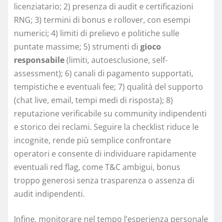
licenziatario; 2) presenza di audit e certificazioni
RNG; 3) termini di bonus e rollover, con esempi
numerici; 4) limiti di prelievo e politiche sulle
puntate massime; 5) strumenti di
gioco
responsabile
(limiti, autoesclusione, self-
assessment); 6) canali di pagamento supportati,
tempistiche e eventuali fee; 7) qualità del supporto
(chat live, email, tempi medi di risposta); 8)
reputazione verificabile su community indipendenti
e storico dei reclami. Seguire la checklist riduce le
incognite, rende più semplice confrontare
operatori e consente di individuare rapidamente
eventuali red flag, come T&C ambigui, bonus
troppo generosi senza trasparenza o assenza di
audit indipendenti.
Infine, monitorare nel tempo l’esperienza personale