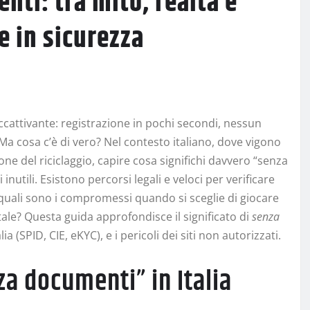
nti: tra mito, realtà e
e in sicurezza
ccattivante: registrazione in pochi secondi, nessun
. Ma cosa c’è di vero? Nel contesto italiano, dove vigono
ione del riciclaggio, capire cosa significhi davvero “senza
utili. Esistono percorsi legali e veloci per verificare
 quali sono i compromessi quando si sceglie di giocare
e? Questa guida approfondisce il significato di
senza
lia (SPID, CIE, eKYC), e i pericoli dei siti non autorizzati.
za documenti” in Italia