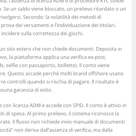
ia, l’assenza di licenza ADM e di procedure KYC solide
o. Se un saldo viene bloccato, un prelievo ritardato o un
ivolgersi. Secondo: la volatilità dei metodi di
ova dei versamenti e l’individuazione dei titolari.
incidere sulla correttezza dei giochi.
 un sito estero che non chiede documenti. Deposita in
evo, la piattaforma applica una verifica ex-post,
 selfie con passaporto, bollette). Il conto viene
hiare. Questo accade perché molti brand offshore usano
 controlli quando si rischia di pagare. Il risultato è
ssuna garanzia di esito.
 con licenza ADM e accede con SPID. Il conto è attivo in
ti di spesa. Al primo prelievo, il sistema riconosce la
arate. Il flusso non richiede invio manuale di documenti
locità” non deriva dall’assenza di verifica, ma dalla