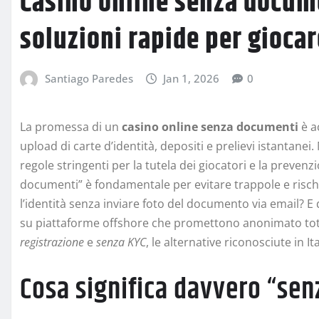
Casino online senza docume
soluzioni rapide per giocar
Santiago Paredes
Jan 1, 2026
0
La promessa di un
casino online senza documenti
è a
upload di carte d’identità, depositi e prelievi istantanei
regole stringenti per la tutela dei giocatori e la prevenz
documenti” è fondamentale per evitare trappole e rischi in
l’identità senza inviare foto del documento via email? E
su piattaforme offshore che promettono anonimato total
registrazione
e
senza KYC
, le alternative riconosciute in Ita
Cosa significa davvero “sen