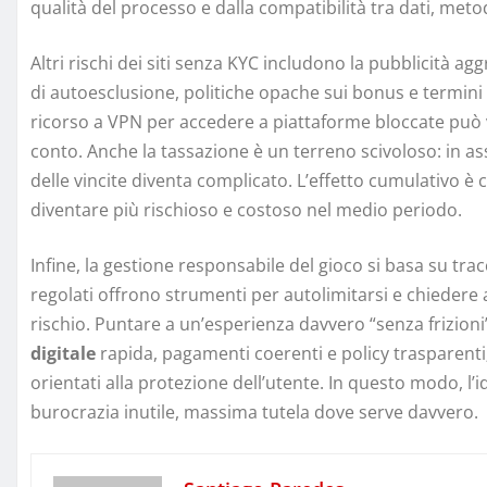
qualità del processo e dalla compatibilità tra dati, me
Altri rischi dei siti senza KYC includono la pubblicità ag
di autoesclusione, politiche opache sui bonus e termini ca
ricorso a VPN per accedere a piattaforme bloccate può vi
conto. Anche la tassazione è un terreno scivoloso: in ass
delle vincite diventa complicato. L’effetto cumulativo è
diventare più rischioso e costoso nel medio periodo.
Infine, la gestione responsabile del gioco si basa su tracc
regolati offrono strumenti per autolimitarsi e chiedere a
rischio. Puntare a un’esperienza davvero “senza frizion
digitale
rapida, pagamenti coerenti e policy trasparenti; 
orientati alla protezione dell’utente. In questo modo, l’id
burocrazia inutile, massima tutela dove serve davvero.