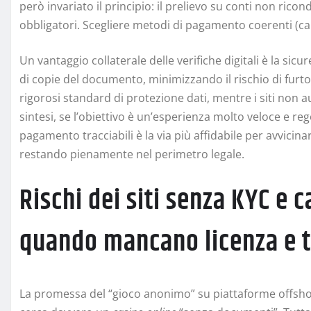
però invariato il principio: il prelievo su conti non ricond
obbligatori. Scegliere metodi di pagamento coerenti (carte
Un vantaggio collaterale delle verifiche digitali è la sicu
di copie del documento, minimizzando il rischio di furto 
rigorosi standard di protezione dati, mentre i siti non 
sintesi, se l’obiettivo è un’esperienza molto veloce e re
pagamento tracciabili è la via più affidabile per avvici
restando pienamente nel perimetro legale.
Rischi dei siti senza KYC e c
quando mancano licenza e t
La promessa del “gioco anonimo” su piattaforme offshor