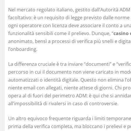
Nel mercato regolato italiano, gestito dall’Autorità ADM (
facoltativo: è un requisito di legge previsto dalle norme 
ogni operatore con licenza deve associare il conto a una
funzionalità sensibili come il prelievo. Dunque, “
casino 
anonimato, bensì a processi di verifica più snelli e digita
l’onboarding.
La differenza cruciale è tra inviare “documenti” e “verifi
percorso in cui il documento non viene caricato in modo 
automatizzati o identità digitale. Questo non elimina l’o
niente email con allegati, niente attese di giorni. Chi 
opera al di fuori del perimetro ADM: è qui che si annida
all’impossibilità di rivalersi in caso di controversie.
Un altro equivoco frequente riguarda i limiti temporanei
prima della verifica completa, ma bloccano i prelievi e