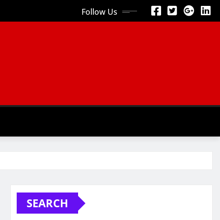
Follow Us
SEARCH