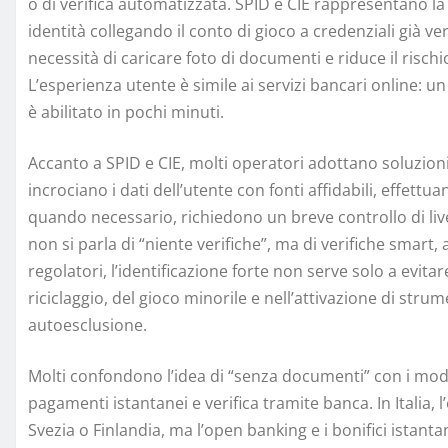
o di verifica automatizzata. SPID e CIE rappresentano la
identità collegando il conto di gioco a credenziali già ve
necessità di caricare foto di documenti e riduce il rischio
L’esperienza utente è simile ai servizi bancari online: un
è abilitato in pochi minuti.
Accanto a SPID e CIE, molti operatori adottano soluzion
incrociano i dati dell’utente con fonti affidabili, effettu
quando necessario, richiedono un breve controllo di l
non si parla di “niente verifiche”, ma di verifiche smart,
regolatori, l’identificazione forte non serve solo a evita
riciclaggio, del gioco minorile e nell’attivazione di strum
autoesclusione.
Molti confondono l’idea di “senza documenti” con i modell
pagamenti istantanei e verifica tramite banca. In Italia
Svezia o Finlandia, ma l’open banking e i bonifici istant