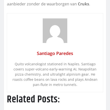
aanbieder zonder de waarborgen van
Cruks
.
Santiago Paredes
Quito volcanologist stationed in Naples. Santiago
covers super-volcano early-warning AI, Neapolitan
pizza chemistry, and ultralight alpinism gear. He
roasts coffee beans on lava rocks and plays Andean
pan-flute in metro tunnels.
Related Posts: