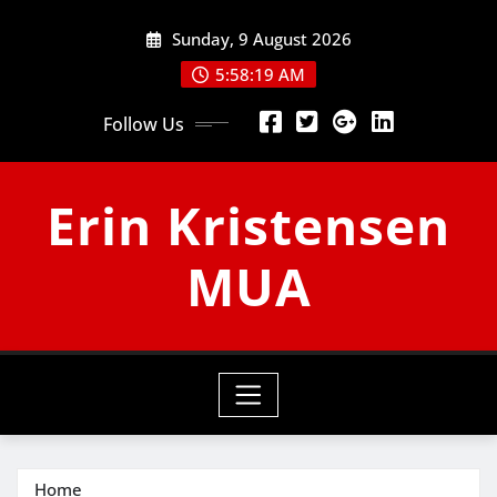
Skip
Sunday, 9 August 2026
to
content
5:58:20 AM
Follow Us
Erin Kristensen
MUA
Home