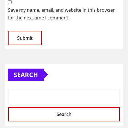
Save my name, email, and website in this browser
for the next time I comment.
SEARCH
Search