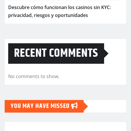
Descubre cómo funcionan los casinos sin KYC:
privacidad, riesgos y oportunidades
RECENT COMMENTS
No comments to show.
YOU MAY HAVE MISSED