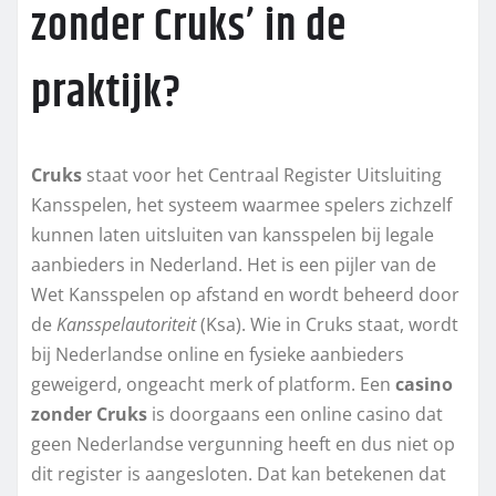
zonder Cruks’ in de
praktijk?
Cruks
staat voor het Centraal Register Uitsluiting
Kansspelen, het systeem waarmee spelers zichzelf
kunnen laten uitsluiten van kansspelen bij legale
aanbieders in Nederland. Het is een pijler van de
Wet Kansspelen op afstand en wordt beheerd door
de
Kansspelautoriteit
(Ksa). Wie in Cruks staat, wordt
bij Nederlandse online en fysieke aanbieders
geweigerd, ongeacht merk of platform. Een
casino
zonder Cruks
is doorgaans een online casino dat
geen Nederlandse vergunning heeft en dus niet op
dit register is aangesloten. Dat kan betekenen dat