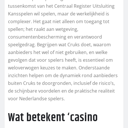
tussenkomst van het Centraal Register Uitsluiting
Kansspelen wil spelen, maar de werkelijkheid is
complexer. Het gaat niet alleen om toegang tot
spellen; het raakt aan wetgeving,
consumentenbescherming en verantwoord
speelgedrag. Begrijpen wat Cruks doet, waarom
aanbieders het wel of niet gebruiken, en welke
gevolgen dat voor spelers heeft, is essentieel om
weloverwogen keuzes te maken. Onderstaande
inzichten helpen om de dynamiek rond aanbieders
buiten Cruks te doorgronden, inclusief de risico’s,
de schijnbare voordelen en de praktische realiteit
voor Nederlandse spelers.
Wat betekent ‘casino