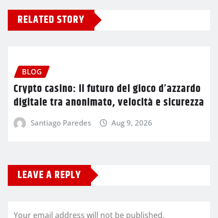
RELATED STORY
BLOG
Crypto casino: il futuro del gioco d’azzardo
digitale tra anonimato, velocità e sicurezza
Santiago Paredes
Aug 9, 2026
LEAVE A REPLY
Your email address will not be published.