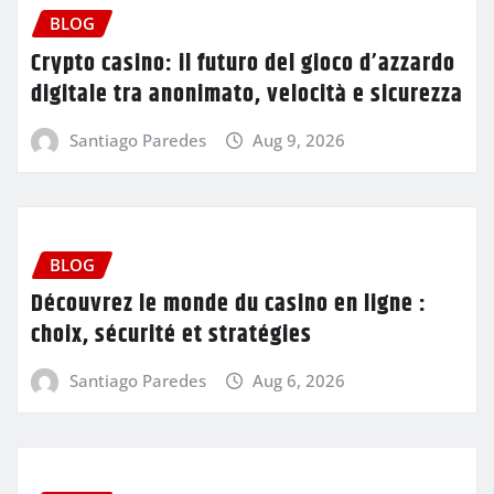
BLOG
Crypto casino: il futuro del gioco d’azzardo
digitale tra anonimato, velocità e sicurezza
Santiago Paredes
Aug 9, 2026
BLOG
Découvrez le monde du casino en ligne :
choix, sécurité et stratégies
Santiago Paredes
Aug 6, 2026