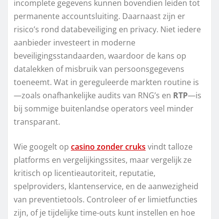
incomplete gegevens kunnen bovendien leiden tot
permanente accountsluiting. Daarnaast zijn er
risico’s rond databeveiliging en privacy. Niet iedere
aanbieder investeert in moderne
beveiligingsstandaarden, waardoor de kans op
datalekken of misbruik van persoonsgegevens
toeneemt. Wat in gereguleerde markten routine is
—zoals onafhankelijke audits van RNG’s en
RTP
—is
bij sommige buitenlandse operators veel minder
transparant.
Wie googelt op
casino zonder cruks
vindt talloze
platforms en vergelijkingssites, maar vergelijk ze
kritisch op licentieautoriteit, reputatie,
spelproviders, klantenservice, en de aanwezigheid
van preventietools. Controleer of er limietfuncties
zijn, of je tijdelijke time-outs kunt instellen en hoe