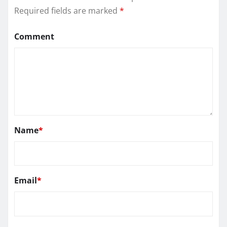
Required fields are marked
*
Comment
Name
*
Email
*