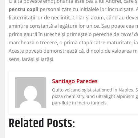
O altă poveste emoționantă este cea a lui Andrei, care 
pentru copii
personalizate cu inițialele lor încrucișate.
fraternității lor de neclintit. Chiar și acum, când au dev
amintire constantă a legăturii lor unice. Sau poate cea m
prima gaură în ureche și primește o pereche de
cercei d
marchează o trecere, o primă etapă către maturitate, iar 
Aceste povești demonstrează că, dincolo de valoarea m
sens, iarăși și iarăși.
Santiago Paredes
Quito volcanologist stationed in Naples. 
pizza chemistry, and ultralight alpinism 
pan-flute in metro tunnels.
Related Posts: