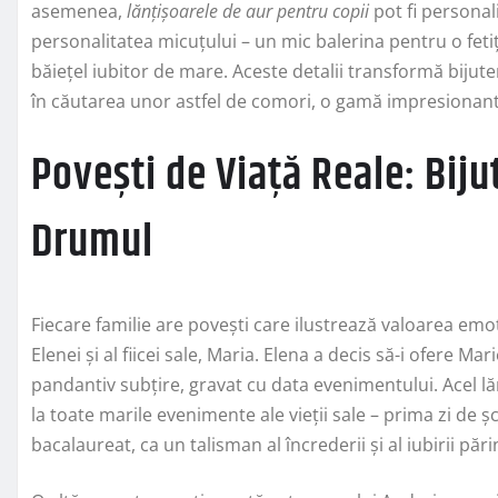
asemenea,
lănțișoarele de aur pentru copii
pot fi personal
personalitatea micuțului – un mic balerina pentru o fet
băiețel iubitor de mare. Aceste detalii transformă bijuter
în căutarea unor astfel de comori, o gamă impresionan
Povești de Viață Reale: Biju
Drumul
Fiecare familie are povești care ilustrează valoarea emo
Elenei și al fiicei sale, Maria. Elena a decis să-i ofere Mar
pandantiv subțire, gravat cu data evenimentului. Acel lă
la toate marile evenimente ale vieții sale – prima zi de 
bacalaureat, ca un talisman al încrederii și al iubirii pări