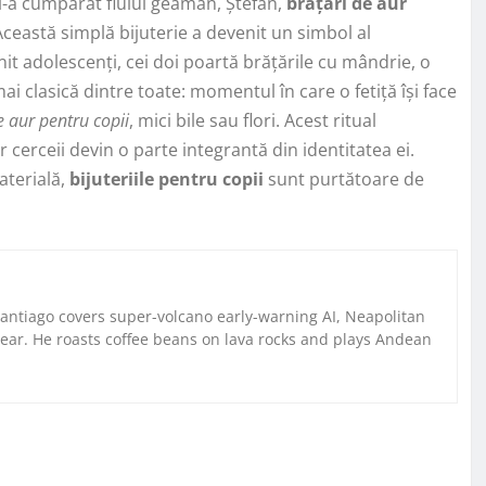
și-a cumpărat fiului geamăn, Ștefan,
brățări de aur
 Această simplă bijuterie a devenit un simbol al
enit adolescenți, cei doi poartă brățările cu mândrie, o
ai clasică dintre toate: momentul în care o fetiță își face
e aur pentru copii
, mici bile sau flori. Acest ritual
cerceii devin o parte integrantă din identitatea ei.
aterială,
bijuteriile pentru copii
sunt purtătoare de
Santiago covers super-volcano early-warning AI, Neapolitan
gear. He roasts coffee beans on lava rocks and plays Andean