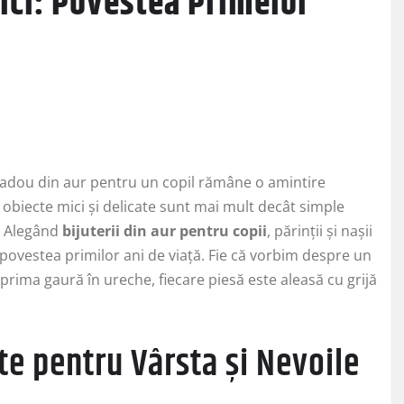
ici: Povestea Primelor
 cadou din aur pentru un copil rămâne o amintire
e obiecte mici și delicate sunt mai mult decât simple
ă. Alegând
bijuterii din aur pentru copii
, părinții și nașii
povestea primilor ani de viață. Fie că vorbim despre un
 prima gaură în ureche, fiecare piesă este aleasă cu grijă
ite pentru Vârsta și Nevoile