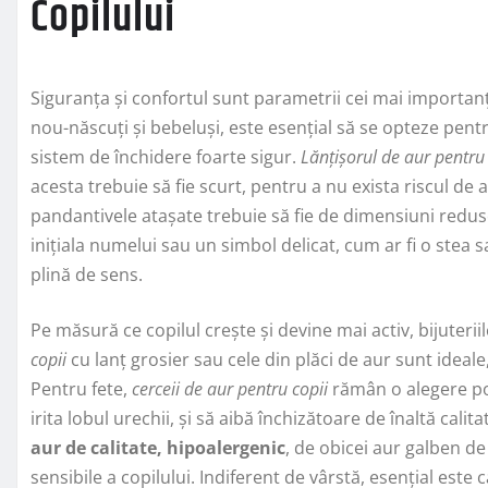
Copilului
Siguranța și confortul sunt parametrii cei mai importanț
nou-născuți și bebeluși, este esențial să se opteze pen
sistem de închidere foarte sigur.
Lănțișorul de aur pentru 
acesta trebuie să fie scurt, pentru a nu exista riscul de
pandantivele atașate trebuie să fie de dimensiuni redu
inițiala numelui sau un simbol delicat, cum ar fi o stea 
plină de sens.
Pe măsură ce copilul crește și devine mai activ, bijuterii
copii
cu lanț grosier sau cele din plăci de aur sunt idea
Pentru fete,
cerceii de aur pentru copii
rămân o alegere pop
irita lobul urechii, și să aibă închizătoare de înaltă cali
aur de calitate, hipoalergenic
, de obicei aur galben de 
sensibile a copilului. Indiferent de vârstă, esențial este 