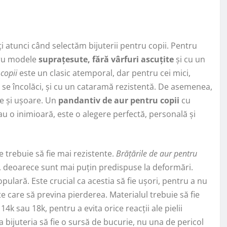
i atunci când selectăm bijuterii pentru copii. Pentru
tru modele
suprațesute, fără vârfuri ascuțite
și cu un
copii
este un clasic atemporal, dar pentru cei mici,
 a se încolăci, și cu un cataramă rezistentă. De asemenea,
se și ușoare. Un
pandantiv de aur pentru copii
cu
sau o inimioară, este o alegere perfectă, personală și
le trebuie să fie mai rezistente.
Brățările de aur pentru
le, deoarece sunt mai puțin predispuse la deformări.
ulară. Este crucial ca acestia să fie ușori, pentru a nu
tate care să previna pierderea. Materialul trebuie să fie
14k sau 18k, pentru a evita orice reacții ale pielii
ca bijuteria să fie o sursă de bucurie, nu una de pericol