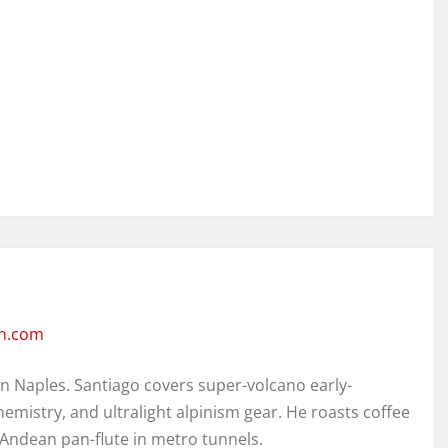
en.com
in Naples. Santiago covers super-volcano early-
hemistry, and ultralight alpinism gear. He roasts coffee
 Andean pan-flute in metro tunnels.