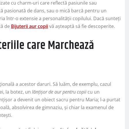
izate cu charm-uri care reflectă pasiunile sau
iță pasionată de dans, sau o mică barcă pentru un
ia într-o extensie a personalității copilului. Dacă sunteți
tă de
Bijuterii aur copii
vă așteaptă să fie descoperite.
teriile care Marchează
țională a acestor daruri. Să luăm, de exemplu, cazul
iei, la botez, un
lănțișor de aur pentru copii
cu un
nțișor a devenit un obiect sacru pentru Maria; l-a purtat
școală, absolvirea de gimnaziu, și chiar la examenul de
ntești.