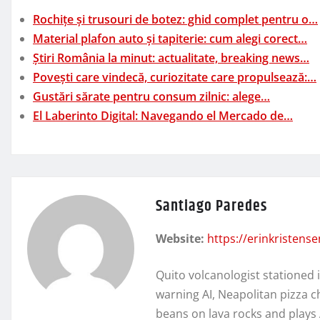
Rochițe și trusouri de botez: ghid complet pentru o…
Material plafon auto și tapiterie: cum alegi corect…
Știri România la minut: actualitate, breaking news…
Povești care vindecă, curiozitate care propulsează:…
Gustări sărate pentru consum zilnic: alege…
El Laberinto Digital: Navegando el Mercado de…
Santiago Paredes
Website:
https://erinkristens
Quito volcanologist stationed 
warning AI, Neapolitan pizza c
beans on lava rocks and plays