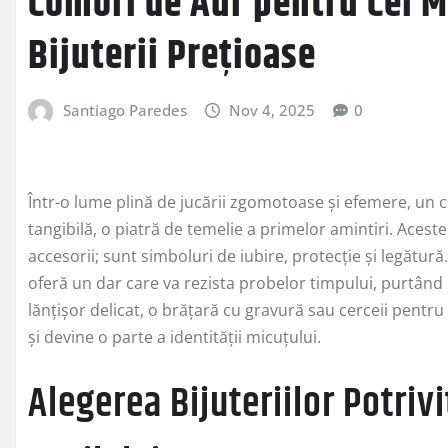
Comori de Aur pentru Cei M
Bijuterii Prețioase
Santiago Paredes
Nov 4, 2025
0
Într-o lume plină de jucării zgomotoase și efemere, un
tangibilă, o piatră de temelie a primelor amintiri. Acest
accesorii; sunt simboluri de iubire, protecție și legătur
oferă un dar care va rezista probelor timpului, purtând 
lănțișor delicat, o brățară cu gravură sau cerceii pentru
și devine o parte a identității micuțului.
Alegerea Bijuteriilor Potriv