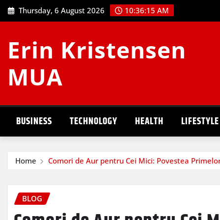
Skip
Thursday, 6 August 2026
10:36:16 AM
to
content
Erin Kristensen
MUA
BUSINESS
TECHNOLOGY
HEALTH
LIFESTYLE
Home
Comori de Aur pentru Cei Mici: Povestea Primelor 
BLOG