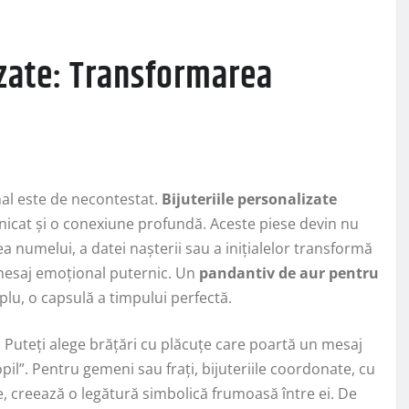
izate: Transformarea
onal este de necontestat.
Bijuteriile personalizate
nicat și o conexiune profundă. Aceste piese devin nu
rea numelui, a datei nașterii sau a inițialelor transformă
mesaj emoțional puternic. Un
pandantiv de aur pentru
lu, o capsulă a timpului perfectă.
 Puteți alege brățări cu plăcuțe care poartă un mesaj
pil”. Pentru gemeni sau frați, bijuteriile coordonate, cu
, creează o legătură simbolică frumoasă între ei. De