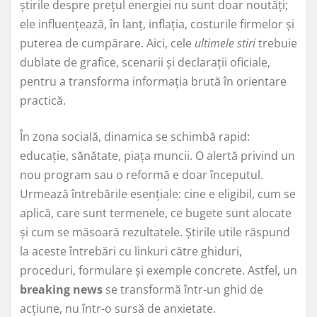
știrile despre prețul energiei nu sunt doar noutăți;
ele influențează, în lanț, inflația, costurile firmelor și
puterea de cumpărare. Aici, cele
ultimele stiri
trebuie
dublate de grafice, scenarii și declarații oficiale,
pentru a transforma informația brută în orientare
practică.
În zona socială, dinamica se schimbă rapid:
educație, sănătate, piața muncii. O alertă privind un
nou program sau o reformă e doar începutul.
Urmează întrebările esențiale: cine e eligibil, cum se
aplică, care sunt termenele, ce bugete sunt alocate
și cum se măsoară rezultatele. Știrile utile răspund
la aceste întrebări cu linkuri către ghiduri,
proceduri, formulare și exemple concrete. Astfel, un
breaking news
se transformă într-un ghid de
acțiune, nu într-o sursă de anxietate.