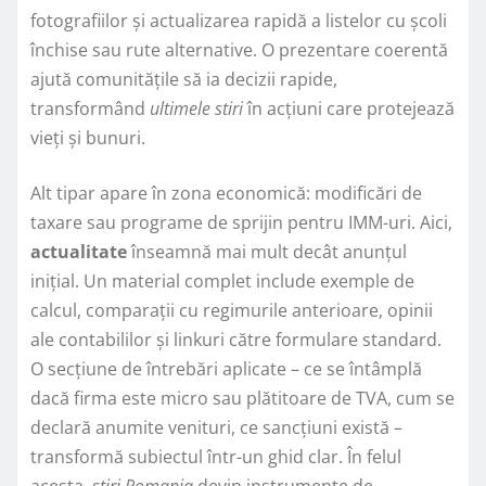
fotografiilor și actualizarea rapidă a listelor cu școli
închise sau rute alternative. O prezentare coerentă
ajută comunitățile să ia decizii rapide,
transformând
ultimele stiri
în acțiuni care protejează
vieți și bunuri.
Alt tipar apare în zona economică: modificări de
taxare sau programe de sprijin pentru IMM-uri. Aici,
actualitate
înseamnă mai mult decât anunțul
inițial. Un material complet include exemple de
calcul, comparații cu regimurile anterioare, opinii
ale contabililor și linkuri către formulare standard.
O secțiune de întrebări aplicate – ce se întâmplă
dacă firma este micro sau plătitoare de TVA, cum se
declară anumite venituri, ce sancțiuni există –
transformă subiectul într-un ghid clar. În felul
acesta,
stiri Romania
devin instrumente de