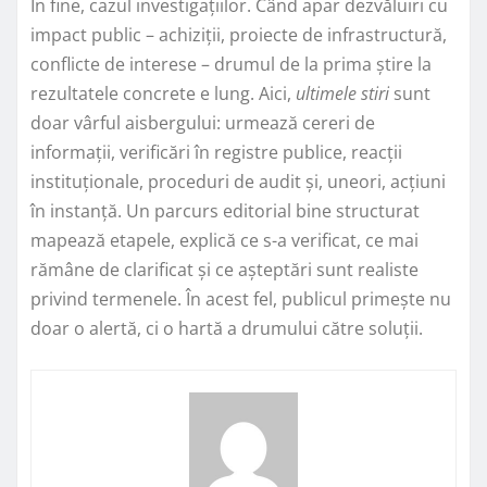
În fine, cazul investigațiilor. Când apar dezvăluiri cu
impact public – achiziții, proiecte de infrastructură,
conflicte de interese – drumul de la prima știre la
rezultatele concrete e lung. Aici,
ultimele stiri
sunt
doar vârful aisbergului: urmează cereri de
informații, verificări în registre publice, reacții
instituționale, proceduri de audit și, uneori, acțiuni
în instanță. Un parcurs editorial bine structurat
mapează etapele, explică ce s-a verificat, ce mai
rămâne de clarificat și ce așteptări sunt realiste
privind termenele. În acest fel, publicul primește nu
doar o alertă, ci o hartă a drumului către soluții.