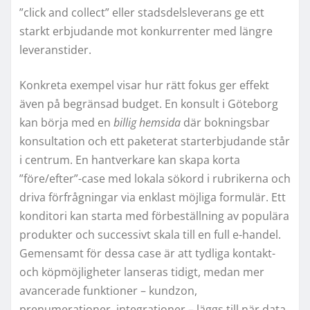
”click and collect” eller stadsdelsleverans ge ett
starkt erbjudande mot konkurrenter med längre
leveranstider.
Konkreta exempel visar hur rätt fokus ger effekt
även på begränsad budget. En konsult i Göteborg
kan börja med en
billig hemsida
där bokningsbar
konsultation och ett paketerat starterbjudande står
i centrum. En hantverkare kan skapa korta
”före/efter”-case med lokala sökord i rubrikerna och
driva förfrågningar via enklast möjliga formulär. Ett
konditori kan starta med förbeställning av populära
produkter och successivt skala till en full e-handel.
Gemensamt för dessa case är att tydliga kontakt-
och köpmöjligheter lanseras tidigt, medan mer
avancerade funktioner – kundzon,
prenumerationer, integrationer – läggs till när data