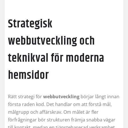
Strategisk
webbutveckling och
teknikval för moderna
hemsidor
Rätt strategi för
webbutveckling
börjar långt innan
första raden kod. Det handlar om att förstå mål,
målgrupp och affärskrav. Om målet är fler
förfrågningar bör strukturen främja snabba vägar
till kontakt, medan en tjänstebaserad verksamhet