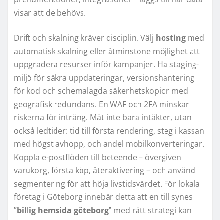
visar att de behövs.
Drift och skalning kräver disciplin. Välj
hosting
med
automatisk skalning eller åtminstone möjlighet att
uppgradera resurser inför kampanjer. Ha staging-
miljö för säkra uppdateringar, versionshantering
för kod och schemalagda säkerhetskopior med
geografisk redundans. En WAF och 2FA minskar
riskerna för intrång. Mät inte bara intäkter, utan
också ledtider: tid till första rendering, steg i kassan
med högst avhopp, och andel mobilkonverteringar.
Koppla e-postflöden till beteende – övergiven
varukorg, första köp, återaktivering – och använd
segmentering för att höja livstidsvärdet. För lokala
företag i Göteborg innebär detta att en till synes
”
billig hemsida göteborg
” med rätt strategi kan