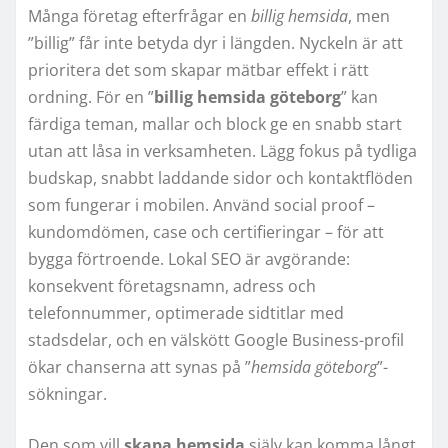
Många företag efterfrågar en
billig hemsida
, men
”billig” får inte betyda dyr i längden. Nyckeln är att
prioritera det som skapar mätbar effekt i rätt
ordning. För en ”
billig hemsida göteborg
” kan
färdiga teman, mallar och block ge en snabb start
utan att låsa in verksamheten. Lägg fokus på tydliga
budskap, snabbt laddande sidor och kontaktflöden
som fungerar i mobilen. Använd social proof –
kundomdömen, case och certifieringar – för att
bygga förtroende. Lokal SEO är avgörande:
konsekvent företagsnamn, adress och
telefonnummer, optimerade sidtitlar med
stadsdelar, och en välskött Google Business-profil
ökar chanserna att synas på ”
hemsida göteborg
”-
sökningar.
Den som vill
skapa hemsida
själv kan komma långt