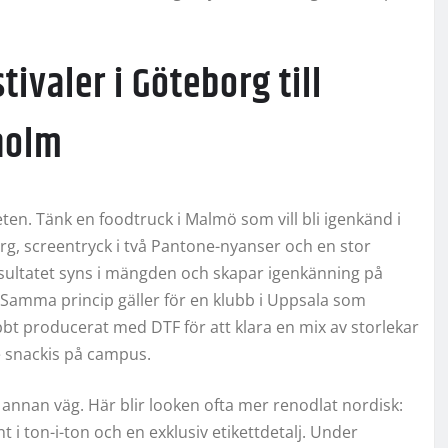
tivaler i Göteborg till
kholm
eten. Tänk en foodtruck i Malmö som vill bli igenkänd i
 färg, screentryck i två Pantone-nyanser och en stor
sultatet syns i mängden och skapar igenkänning på
. Samma princip gäller för en klubb i Uppsala som
bbt producerat med DTF för att klara en mix av storlekar
e snackis på campus.
annan väg. Här blir looken ofta mer renodlat nordisk:
nt i ton-i-ton och en exklusiv etikettdetalj. Under