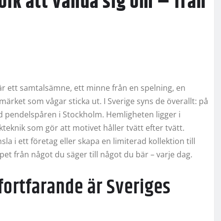
olk att vända sig om – från
är ett samtalsämne, ett minne från en spelning, en
märket som vågar sticka ut. I Sverige syns de överallt: på
d pendelspåren i Stockholm. Hemligheten ligger i
eknik som gör att motivet håller tvätt efter tvätt.
 i ett företag eller skapa en limiterad kollektion till
t från något du säger till något du bär – varje dag.
 fortfarande är Sveriges