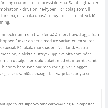
änning i rummet och i pressbilderna. Samtidigt kan en
bination – driva online-hypen. För bolag som vill
ör små, detaljrika uppsättningar och screentryck för
sning.
 Namn och nummer i transfer på ärmen, huvudlogga fram
hoppen funkar en serie med tre varianter: en stilren
k special. På lokala marknader i Norrland, Västra
 dimension; dialektala uttryck upplevs ofta som både
er i detaljen: en dold etikett med ett internt skämt,
eve-hit som bara syns när man rör sig. När plagget
axig eller skamlöst knasig – blir varje bärbar yta en
Santiago covers super-volcano early-warning AI, Neapolitan