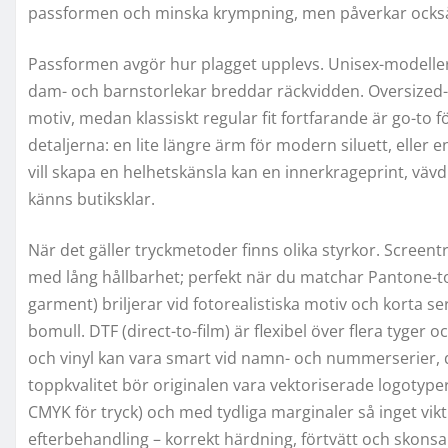
passformen och minska krympning, men påverkar också hu
Passformen avgör hur plagget upplevs. Unisex-modell
dam- och barnstorlekar breddar räckvidden. Oversized-tr
motiv, medan klassiskt regular fit fortfarande är go-to 
detaljerna: en lite längre ärm för modern siluett, elle
vill skapa en helhetskänsla kan en innerkrageprint, vävd
känns butiksklar.
När det gäller tryckmetoder finns olika styrkor. Screent
med lång hållbarhet; perfekt när du matchar Pantone-ton
garment) briljerar vid fotorealistiska motiv och korta se
bomull. DTF (direct-to-film) är flexibel över flera tyger
och vinyl kan vara smart vid namn- och nummerserier, d
toppkvalitet bör originalen vara vektoriserade logotyper
CMYK för tryck) och med tydliga marginaler så inget vi
efterbehandling – korrekt härdning, förtvätt och skonsam