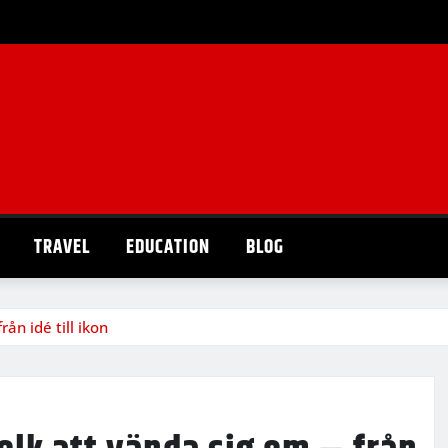
TRAVEL
EDUCATION
BLOG
rån idé till ikon