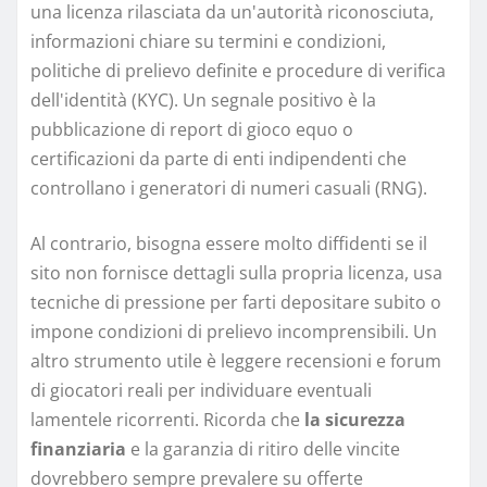
una licenza rilasciata da un'autorità riconosciuta,
informazioni chiare su termini e condizioni,
politiche di prelievo definite e procedure di verifica
dell'identità (KYC). Un segnale positivo è la
pubblicazione di report di gioco equo o
certificazioni da parte di enti indipendenti che
controllano i generatori di numeri casuali (RNG).
Al contrario, bisogna essere molto diffidenti se il
sito non fornisce dettagli sulla propria licenza, usa
tecniche di pressione per farti depositare subito o
impone condizioni di prelievo incomprensibili. Un
altro strumento utile è leggere recensioni e forum
di giocatori reali per individuare eventuali
lamentele ricorrenti. Ricorda che
la sicurezza
finanziaria
e la garanzia di ritiro delle vincite
dovrebbero sempre prevalere su offerte