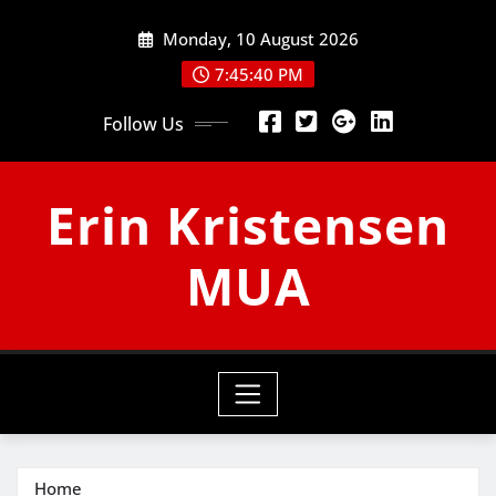
Skip
Monday, 10 August 2026
to
content
7:45:41 PM
Follow Us
Erin Kristensen
MUA
Home