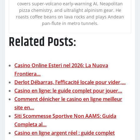
covers super-volcano early-warning AI, Neapolitan
pizza chemistry, and ultralight alpinism gear. He
roasts coffee beans on lava rocks and plays Andean
pan-flute in metro tunnels.
Related Posts:
Casino Online Esteri nel 2026: La Nuova
Frontiera…
Derlot Débarras, l’efficacité locale pour vider,…
Casino en ligne: le guide complet pour jouer…
Comment dénicher le casino en ligne meilleur
site en…
Siti Scommesse Sportive Non AAMS: Guida
Completa al…
Casino en ligne argent réel : guide complet