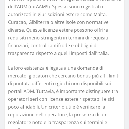
dell'ADM (ex AAMS). Spesso sono registrati e
autorizzati in giurisdizioni estere come Malta,
Curacao, Gibilterra o altre isole con normative
diverse. Queste licenze estere possono offrire
requisiti meno stringenti in termini di requisiti
finanziari, controlli antifrode e obblighi di
trasparenza rispetto a quelli imposti dall'Italia.
La loro esistenza è legata a una domanda di
mercato: giocatori che cercano bonus più alti, limiti
di puntata differenti o giochi non disponibili sui
portali ADM. Tuttavia, è importante distinguere tra
operatori seri con licenze estere rispettabili e siti
poco affidabili. Un criterio utile è verificare la
reputazione dell'operatore, la presenza di un
regolatore noto e la trasparenza sui termini e