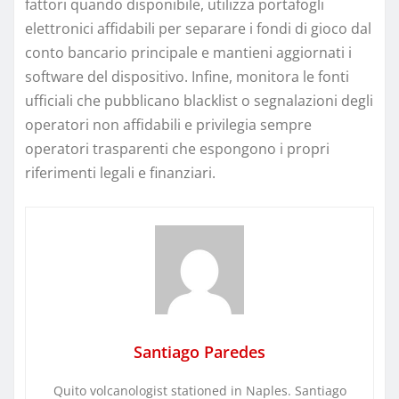
fattori quando disponibile, utilizza portafogli
elettronici affidabili per separare i fondi di gioco dal
conto bancario principale e mantieni aggiornati i
software del dispositivo. Infine, monitora le fonti
ufficiali che pubblicano blacklist o segnalazioni degli
operatori non affidabili e privilegia sempre
operatori trasparenti che espongono i propri
riferimenti legali e finanziari.
Santiago Paredes
Quito volcanologist stationed in Naples. Santiago