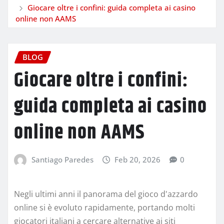
Giocare oltre i confini: guida completa ai casino
online non AAMS
BLOG
Giocare oltre i confini:
guida completa ai casino
online non AAMS
Santiago Paredes
Feb 20, 2026
0
Negli ultimi anni il panorama del gioco d'azzardo
online si è evoluto rapidamente, portando molti
giocatori italiani a cercare alternative ai siti