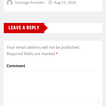
Santiago Paredes
Aug 10, 2026
LEAVE A REPLY
Your email address will not be published.
Required fields are marked
*
Comment