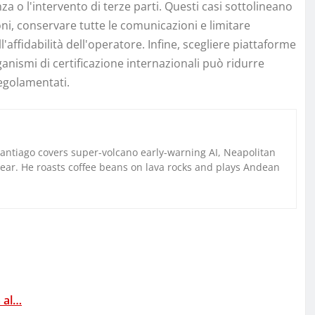
za o l'intervento di terze parti. Questi casi sottolineano
ni, conservare tutte le comunicazioni e limitare
'affidabilità dell'operatore. Infine, scegliere piattaforme
anismi di certificazione internazionali può ridurre
regolamentati.
Santiago covers super-volcano early-warning AI, Neapolitan
gear. He roasts coffee beans on lava rocks and plays Andean
 al…