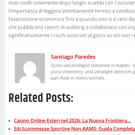
stati risolti solamente dopo lunghi scambi con l'assisten
l'importanza di leggere attentamente termini e condizio
l'esposizione economica fino a quando non si è certi dell
che pubblicano report di auditing e collaborano con org
significativamente i rischi associati al gioco su siti non 
Santiago Paredes
Quito volcanologist stationed in Naples. 
pizza chemistry, and ultralight alpinism 
pan-flute in metro tunnels.
Related Posts:
Casino Online Esteri nel 2026: La Nuova Frontiera…
Siti Scommesse Sportive Non AAMS: Guida Completa