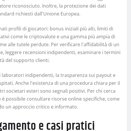
tore riconosciuto. Inoltre, la protezione dei dati
andard richiesti dall'Unione Europea.
profili di giocatori: bonus iniziali più alti, limiti di
nativi come le criptovalute e una gamma più ampia di
e alle tutele perdute. Per verificare l'affidabilità di un
ione, leggere recensioni indipendenti, esaminare i termini
lità del supporto clienti.
di laboratori indipendenti, la trasparenza sui payout e
pitati. Anche l'esistenza di una procedura chiara per il
tri societari esteri sono segnali positivi. Per chi cerca
 è possibile consultare risorse online specifiche, come
 un approccio critico e informato.
gamento e casi pratici