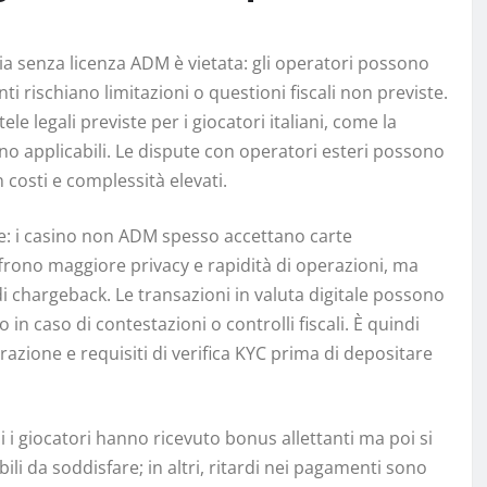
Italia senza licenza ADM è vietata: gli operatori possono
ti rischiano limitazioni o questioni fiscali non previste.
ele legali previste per i giocatori italiani, come la
ono applicabili. Le dispute con operatori esteri possono
n costi e complessità elevati.
: i casino non ADM spesso accettano carte
offrono maggiore privacy e rapidità di operazioni, ma
di chargeback. Le transazioni in valuta digitale possono
 in caso di contestazioni o controlli fiscali. È quindi
razione e requisiti di verifica KYC prima di depositare
i i giocatori hanno ricevuto bonus allettanti ma poi si
li da soddisfare; in altri, ritardi nei pagamenti sono