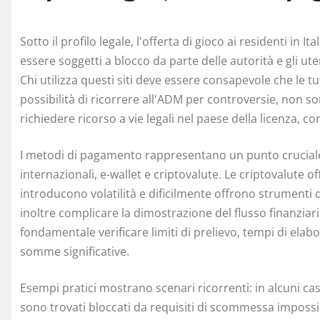
Sotto il profilo legale, l'offerta di gioco ai residenti in 
essere soggetti a blocco da parte delle autorità e gli uten
Chi utilizza questi siti deve essere consapevole che le tut
possibilità di ricorrere all'ADM per controversie, non s
richiedere ricorso a vie legali nel paese della licenza, co
I metodi di pagamento rappresentano un punto cruciale
internazionali, e-wallet e criptovalute. Le criptovalute 
introducono volatilità e dificilmente offrono strumenti 
inoltre complicare la dimostrazione del flusso finanziario
fondamentale verificare limiti di prelievo, tempi di elabo
somme significative.
Esempi pratici mostrano scenari ricorrenti: in alcuni cas
sono trovati bloccati da requisiti di scommessa impossibi