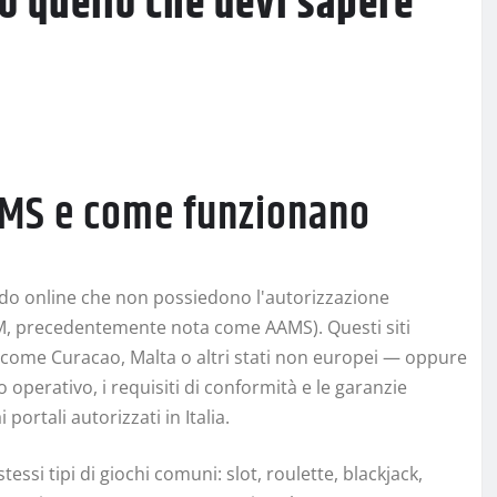
to quello che devi sapere
AMS e come funzionano
do online che non possiedono l'autorizzazione
DM, precedentemente nota come AAMS). Questi siti
— come Curacao, Malta o altri stati non europei — oppure
operativo, i requisiti di conformità e le garanzie
portali autorizzati in Italia.
essi tipi di giochi comuni: slot, roulette, blackjack,