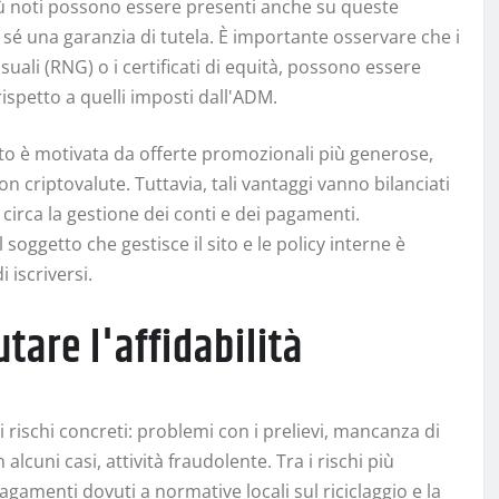
 più noti possono essere presenti anche su queste
r sé una garanzia di tutela. È importante osservare che i
uali (RNG) o i certificati di equità, possono essere
ispetto a quelli imposti dall'ADM.
ato è motivata da offerte promozionali più generose,
con criptovalute. Tuttavia, tali vantaggi vanno bilanciati
 circa la gestione dei conti e dei pagamenti.
soggetto che gestisce il sito e le policy interne è
iscriversi.
tare l'affidabilità
rischi concreti: problemi con i prelievi, mancanza di
 alcuni casi, attività fraudolente. Tra i rischi più
agamenti dovuti a normative locali sul riciclaggio e la