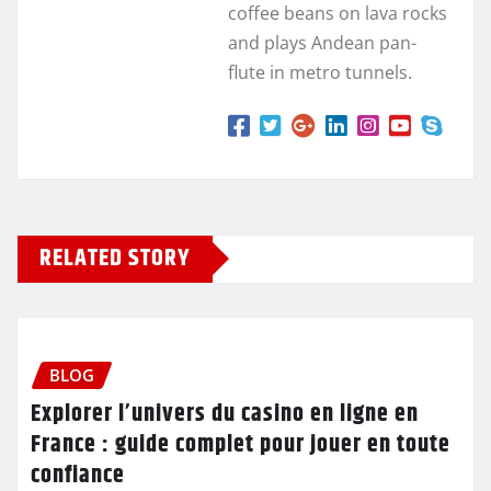
coffee beans on lava rocks
and plays Andean pan-
flute in metro tunnels.
RELATED STORY
BLOG
Explorer l’univers du casino en ligne en
France : guide complet pour jouer en toute
confiance