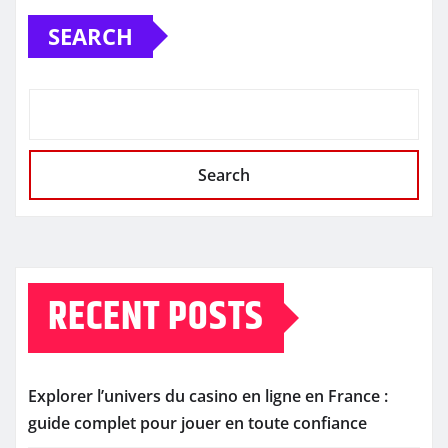
SEARCH
Search
RECENT POSTS
Explorer l’univers du casino en ligne en France :
guide complet pour jouer en toute confiance