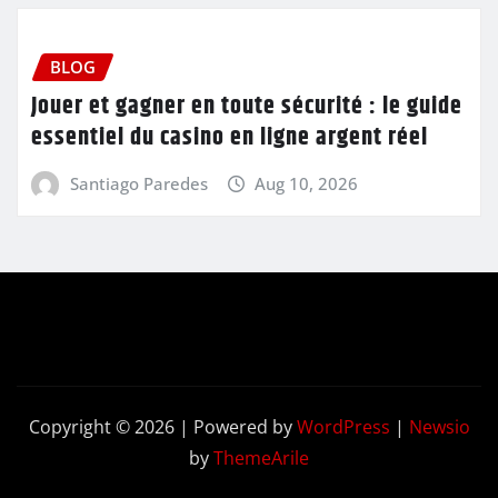
BLOG
Jouer et gagner en toute sécurité : le guide
essentiel du casino en ligne argent réel
Santiago Paredes
Aug 10, 2026
Copyright © 2026 | Powered by
WordPress
|
Newsio
by
ThemeArile