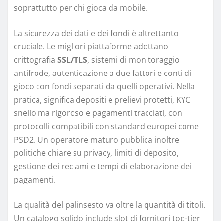
soprattutto per chi gioca da mobile.
La sicurezza dei dati e dei fondi è altrettanto
cruciale. Le migliori piattaforme adottano
crittografia
SSL/TLS
, sistemi di monitoraggio
antifrode, autenticazione a due fattori e conti di
gioco con fondi separati da quelli operativi. Nella
pratica, significa depositi e prelievi protetti, KYC
snello ma rigoroso e pagamenti tracciati, con
protocolli compatibili con standard europei come
PSD2. Un operatore maturo pubblica inoltre
politiche chiare su privacy, limiti di deposito,
gestione dei reclami e tempi di elaborazione dei
pagamenti.
La qualità del palinsesto va oltre la quantità di titoli.
Un catalogo solido include slot di fornitori top-tier