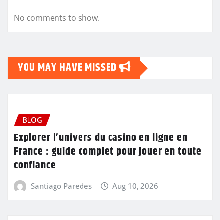
No comments to show.
YOU MAY HAVE MISSED
BLOG
Explorer l’univers du casino en ligne en
France : guide complet pour jouer en toute
confiance
Santiago Paredes
Aug 10, 2026