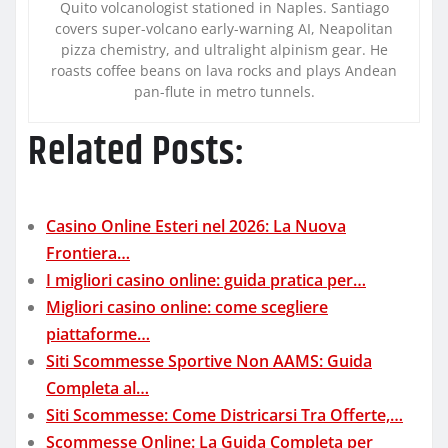
Quito volcanologist stationed in Naples. Santiago
covers super-volcano early-warning AI, Neapolitan
pizza chemistry, and ultralight alpinism gear. He
roasts coffee beans on lava rocks and plays Andean
pan-flute in metro tunnels.
Related Posts:
Casino Online Esteri nel 2026: La Nuova
Frontiera…
I migliori casino online: guida pratica per…
Migliori casino online: come scegliere
piattaforme…
Siti Scommesse Sportive Non AAMS: Guida
Completa al…
Siti Scommesse: Come Districarsi Tra Offerte,…
Scommesse Online: La Guida Completa per