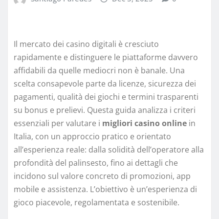
Il mercato dei casino digitali è cresciuto
rapidamente e distinguere le piattaforme davvero
affidabili da quelle mediocri non è banale. Una
scelta consapevole parte da licenze, sicurezza dei
pagamenti, qualità dei giochi e termini trasparenti
su bonus e prelievi. Questa guida analizza i criteri
essenziali per valutare i
migliori casino online
in
Italia, con un approccio pratico e orientato
all’esperienza reale: dalla solidità dell’operatore alla
profondità del palinsesto, fino ai dettagli che
incidono sul valore concreto di promozioni, app
mobile e assistenza. L’obiettivo è un’esperienza di
gioco piacevole, regolamentata e sostenibile.