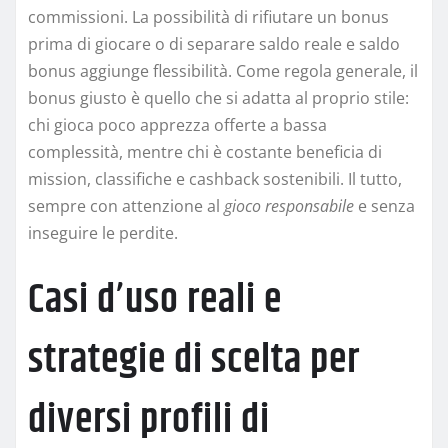
commissioni. La possibilità di rifiutare un bonus
prima di giocare o di separare saldo reale e saldo
bonus aggiunge flessibilità. Come regola generale, il
bonus giusto è quello che si adatta al proprio stile:
chi gioca poco apprezza offerte a bassa
complessità, mentre chi è costante beneficia di
mission, classifiche e cashback sostenibili. Il tutto,
sempre con attenzione al
gioco responsabile
e senza
inseguire le perdite.
Casi d’uso reali e
strategie di scelta per
diversi profili di