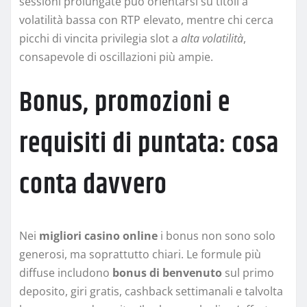
sessioni prolungate può orientarsi su titoli a
volatilità bassa con RTP elevato, mentre chi cerca
picchi di vincita privilegia slot a
alta volatilità
,
consapevole di oscillazioni più ampie.
Bonus, promozioni e
requisiti di puntata: cosa
conta davvero
Nei
migliori casino online
i bonus non sono solo
generosi, ma soprattutto chiari. Le formule più
diffuse includono
bonus di benvenuto
sul primo
deposito, giri gratis, cashback settimanali e talvolta