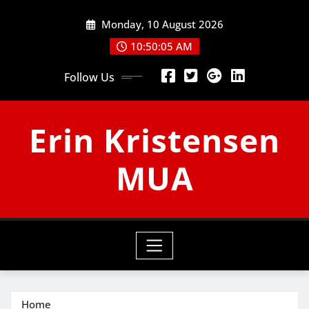
Skip
Monday, 10 August 2026
to
content
10:50:06 AM
Follow Us
Erin Kristensen
MUA
Home