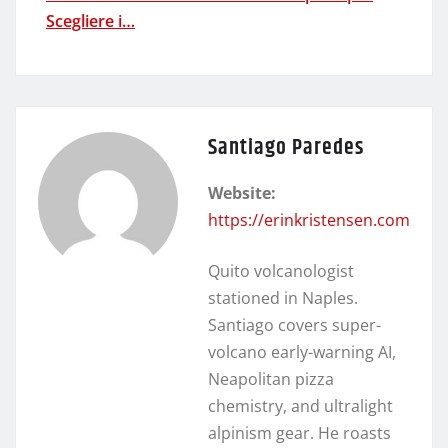
Scegliere i…
Santiago Paredes
Website:
https://erinkristensen.com
Quito volcanologist
stationed in Naples.
Santiago covers super-
volcano early-warning AI,
Neapolitan pizza
chemistry, and ultralight
alpinism gear. He roasts