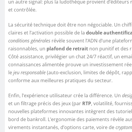
un autre signal: plus la ludothèque provient d’éditeurs 
et contrôlée.
La sécurité technique doit être non négociable. Un chi
claires et l’activation possible de la
double authentific
conditions générales
révèle souvent l’ADN d’une plateform
raisonnables, un
plafond de retrait
non punitif et des 
Côté assistance, privilégier un chat 24/7 réactif, un e
connaissances alimentée prouve un investissement réel 
le
jeu responsable
(auto-exclusion, limites de dépôt, rap
conforme aux meilleures pratiques du secteur.
Enfin, l’expérience utilisateur crée la différence. Un
desig
et un filtrage précis des jeux (par
RTP
, volatilité, four
nouvelles plateformes innovantes intègrent des tutorie
bord de bankroll. L’ergonomie des paiements révèle auss
virements instantanés, d’options carte, voire de
cryptom