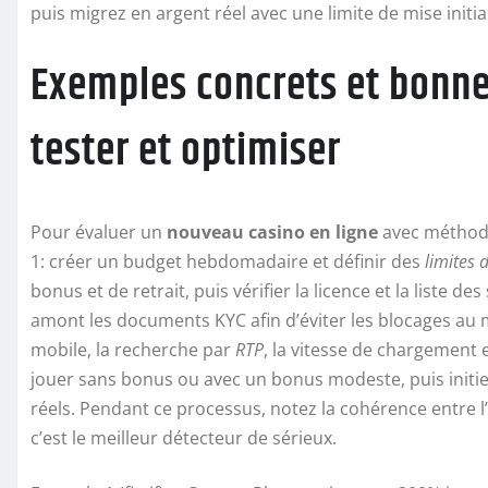
puis migrez en argent réel avec une limite de mise initi
Exemples concrets et bonnes
tester et optimiser
Pour évaluer un
nouveau casino en ligne
avec méthode
1: créer un budget hebdomadaire et définir des
limites 
bonus et de retrait, puis vérifier la licence et la liste 
amont les documents KYC afin d’éviter les blocages au m
mobile, la recherche par
RTP
, la vitesse de chargement e
jouer sans bonus ou avec un bonus modeste, puis initie
réels. Pendant ce processus, notez la cohérence entre l
c’est le meilleur détecteur de sérieux.