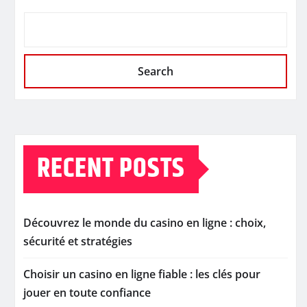
Search
RECENT POSTS
Découvrez le monde du casino en ligne : choix,
sécurité et stratégies
Choisir un casino en ligne fiable : les clés pour
jouer en toute confiance