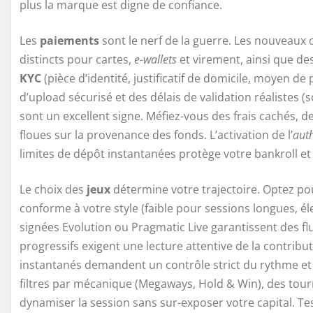
plus la marque est digne de confiance.
Les
paiements
sont le nerf de la guerre. Les nouveaux
distincts pour cartes,
e-wallets
et virement, ainsi que de
KYC
(pièce d’identité, justificatif de domicile, moyen de
d’upload sécurisé et des délais de validation réalistes (
sont un excellent signe. Méfiez-vous des frais cachés, d
floues sur la provenance des fonds. L’activation de l’
auth
limites de dépôt instantanées protège votre bankroll et
Le choix des
jeux
détermine votre trajectoire. Optez po
conforme à votre style (faible pour sessions longues, éle
signées Evolution ou Pragmatic Live garantissent des flu
progressifs exigent une lecture attentive de la contribut
instantanés demandent un contrôle strict du rythme et
filtres par mécanique (Megaways, Hold & Win), des tourn
dynamiser la session sans sur-exposer votre capital. Te