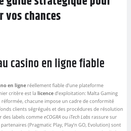
le guide stratégique pour
er vos chances
 casino en ligne fiable
no en ligne
réellement fiable d’une plateforme
ier critère est la
licence
d’exploitation: Malta Gaming
 réformée, chacune impose un cadre de conformité
 fonds clients ségrégués et des procédures de résolution
her des labels comme
eCOGRA
ou
iTech Labs
rassure sur
s partenaires (Pragmatic Play, Play’n GO, Evolution) sont