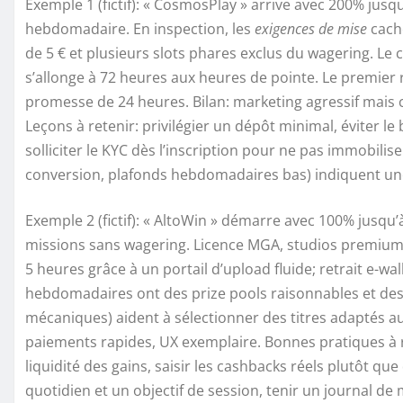
Exemple 1 (fictif): « CosmosPlay » arrive avec 200% jusq
hebdomadaire. En inspection, les
exigences de mise
cach
de 5 € et plusieurs slots phares exclus du wagering. Le
s’allonge à 72 heures aux heures de pointe. Le premier r
promesse de 24 heures. Bilan: marketing agressif mais co
Leçons à retenir: privilégier un dépôt minimal, éviter le
solliciter le KYC dès l’inscription pour ne pas immobilise
conversion, plafonds hebdomadaires bas) indiquent une
Exemple 2 (fictif): « AltoWin » démarre avec 100% jusqu
missions sans wagering. Licence MGA, studios premium, 
5 heures grâce à un portail d’upload fluide; retrait e-wal
hebdomadaires ont des prize pools raisonnables et des rè
mécaniques) aident à sélectionner des titres adaptés a
paiements rapides, UX exemplaire. Bonnes pratiques à 
liquidité des gains, saisir les cashbacks réels plutôt qu
quotidien et un objectif de session, tenir un journal d