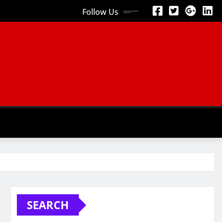
Follow Us
SEARCH