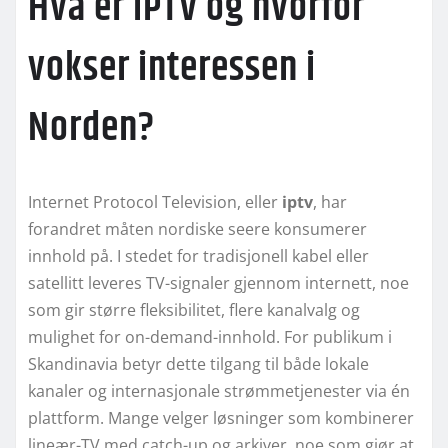
Hva er IPTV og hvorfor
vokser interessen i
Norden?
Internet Protocol Television, eller
iptv
, har
forandret måten nordiske seere konsumerer
innhold på. I stedet for tradisjonell kabel eller
satellitt leveres TV-signaler gjennom internett, noe
som gir større fleksibilitet, flere kanalvalg og
mulighet for on-demand-innhold. For publikum i
Skandinavia betyr dette tilgang til både lokale
kanaler og internasjonale strømmetjenester via én
plattform. Mange velger løsninger som kombinerer
lineær-TV med catch-up og arkiver, noe som gjør at