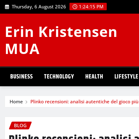
Skip
Thursday, 6 August 2026
1:24:16 PM
to
content
Erin Kristensen
MUA
BUSINESS
TECHNOLOGY
HEALTH
LIFESTYLE
Home
Plinko recensioni: analisi autentiche del gioco pi
BLOG