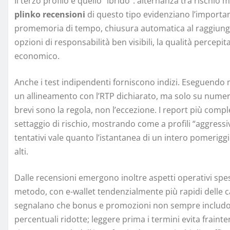
Il terzo profilo è quello “ibrido”: alternanza tra rischio
plinko recensioni
di questo tipo evidenziano l’importanz
promemoria di tempo, chiusura automatica al raggiungi
opzioni di responsabilità ben visibili, la qualità percepit
economico.
Anche i test indipendenti forniscono indizi. Eseguendo 
un allineamento con l’RTP dichiarato, ma solo su numeri d
brevi sono la regola, non l’eccezione. I report più compl
settaggio di rischio, mostrando come a profili “aggress
tentativi vale quanto l’istantanea di un intero pomeriggi
alti.
Dalle recensioni emergono inoltre aspetti operativi spess
metodo, con e-wallet tendenzialmente più rapidi delle ca
segnalano che bonus e promozioni non sempre includono
percentuali ridotte; leggere prima i termini evita frainte