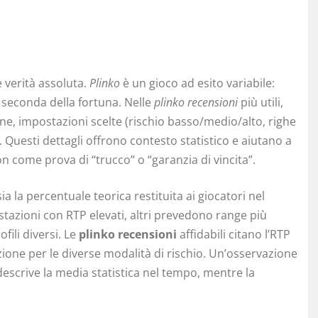
 verità assoluta.
Plinko
è un gioco ad esito variabile:
seconda della fortuna. Nelle
plinko recensioni
più utili,
ne, impostazioni scelte (rischio basso/medio/alto, righe
a. Questi dettagli offrono contesto statistico e aiutano a
on come prova di “trucco” o “garanzia di vincita”.
ia la percentuale teorica restituita ai giocatori nel
azioni con RTP elevati, altri prevedono range più
fili diversi. Le
plinko recensioni
affidabili citano l’RTP
azione per le diverse modalità di rischio. Un’osservazione
descrive la media statistica nel tempo, mentre la