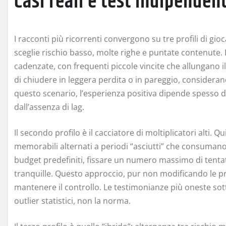
Casi reali e test indipende
I racconti più ricorrenti convergono su tre profili di gio
sceglie rischio basso, molte righe e puntate contenute.
cadenzate, con frequenti piccole vincite che allungano i
di chiudere in leggera perdita o in pareggio, consideran
questo scenario, l’esperienza positiva dipende spesso dall
dall’assenza di lag.
Il secondo profilo è il cacciatore di moltiplicatori alti. Q
memorabili alternati a periodi “asciutti” che consumano
budget predefiniti, fissare un numero massimo di tentati
tranquille. Questo approccio, pur non modificando le pro
mantenere il controllo. Le testimonianze più oneste sott
outlier statistici, non la norma.