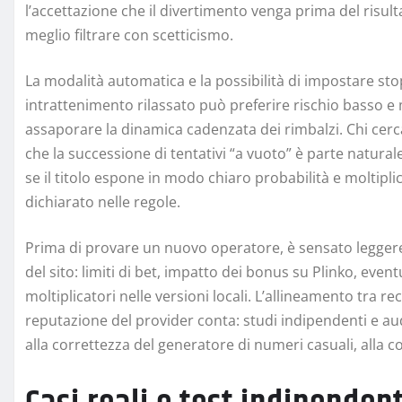
l’accettazione che il divertimento venga prima del risul
meglio filtrare con scetticismo.
La modalità automatica e la possibilità di impostare sto
intrattenimento rilassato può preferire rischio basso e 
assaporare la dinamica cadenzata dei rimbalzi. Chi cerca
che la successione di tentativi “a vuoto” è parte natural
se il titolo espone in modo chiaro probabilità e moltipli
dichiarato nelle regole.
Prima di provare un nuovo operatore, è sensato legger
del sito: limiti di bet, impatto dei bonus su Plinko, event
moltiplicatori nelle versioni locali. L’allineamento tra re
reputazione del provider conta: studi indipendenti e audi
alla correttezza del generatore di numeri casuali, alla coe