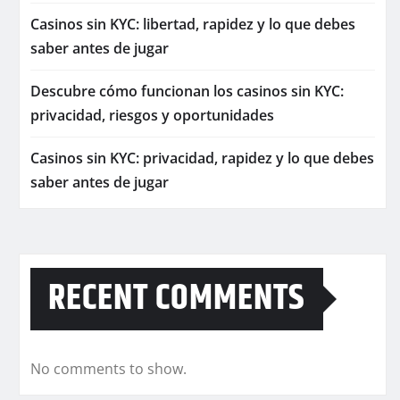
Casinos sin KYC: libertad, rapidez y lo que debes
saber antes de jugar
Descubre cómo funcionan los casinos sin KYC:
privacidad, riesgos y oportunidades
Casinos sin KYC: privacidad, rapidez y lo que debes
saber antes de jugar
RECENT COMMENTS
No comments to show.