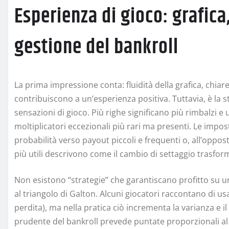
Esperienza di gioco: grafica,
gestione del bankroll
La prima impressione conta: fluidità della grafica, chiar
contribuiscono a un’esperienza positiva. Tuttavia, è la s
sensazioni di gioco. Più righe significano più rimbalzi e 
moltiplicatori eccezionali più rari ma presenti. Le impo
probabilità verso payout piccoli e frequenti o, all’oppos
più utili descrivono come il cambio di settaggio trasformi
Non esistono “strategie” che garantiscano profitto su u
al triangolo di Galton. Alcuni giocatori raccontano di 
perdita), ma nella pratica ciò incrementa la varianza e i
prudente del bankroll prevede puntate proporzionali al ca