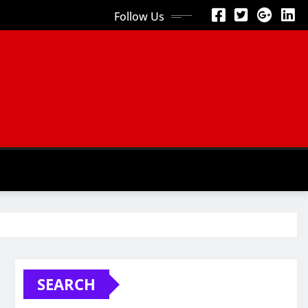
Follow Us
SEARCH