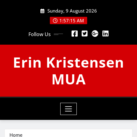
Skip
Sunday, 9 August 2026
to
content
1:57:16 AM
Follow Us
Erin Kristensen
MUA
Home