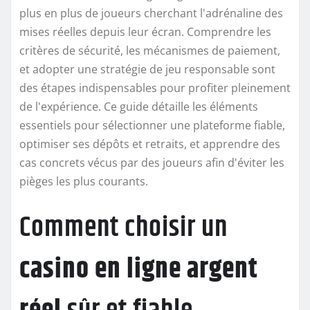
plus en plus de joueurs cherchant l'adrénaline des
mises réelles depuis leur écran. Comprendre les
critères de sécurité, les mécanismes de paiement,
et adopter une stratégie de jeu responsable sont
des étapes indispensables pour profiter pleinement
de l'expérience. Ce guide détaille les éléments
essentiels pour sélectionner une plateforme fiable,
optimiser ses dépôts et retraits, et apprendre des
cas concrets vécus par des joueurs afin d'éviter les
pièges les plus courants.
Comment choisir un
casino en ligne argent