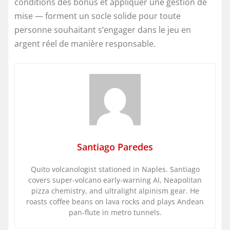
conditions des bonus et appliquer une gestion de
mise — forment un socle solide pour toute
personne souhaitant s’engager dans le jeu en
argent réel de manière responsable.
Santiago Paredes
Quito volcanologist stationed in Naples. Santiago
covers super-volcano early-warning AI, Neapolitan
pizza chemistry, and ultralight alpinism gear. He
roasts coffee beans on lava rocks and plays Andean
pan-flute in metro tunnels.