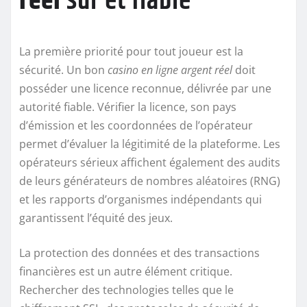
réel
sûr et fiable
La première priorité pour tout joueur est la
sécurité. Un bon
casino en ligne argent réel
doit
posséder une licence reconnue, délivrée par une
autorité fiable. Vérifier la licence, son pays
d’émission et les coordonnées de l’opérateur
permet d’évaluer la légitimité de la plateforme. Les
opérateurs sérieux affichent également des audits
de leurs générateurs de nombres aléatoires (RNG)
et les rapports d’organismes indépendants qui
garantissent l’équité des jeux.
La protection des données et des transactions
financières est un autre élément critique.
Rechercher des technologies telles que le