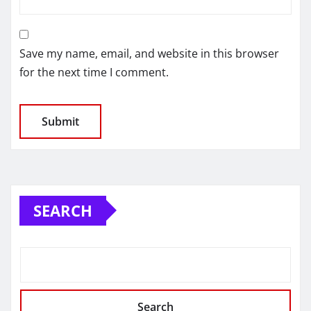
Save my name, email, and website in this browser
for the next time I comment.
SEARCH
Search