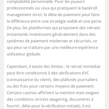
comptabilité personnelle. Pour les joueurs
professionnels ou ceux qui pratiquent le bankroll
management strict, le délai de paiement peut faire
la différence entre une stratégie viable et une perte.
De plus, les plateformes qui proposent des retraits
instantanés investissent généralement dans des
systèmes de paiement modernes et sécurisés, ce
qui peut se traduire par une meilleure expérience
utilisateur globale.
Cependant, il existe des limites : le retrait immédiat
peut être conditionné à des vérifications KYC
(connaissance du client), des plafonds journaliers
ou des frais pour certains moyens de paiement.
Certains casinos affichent la mention mais exigent
des conditions strictes (wagering, documents à
fournir, délai pour la vérification initiale). Il est