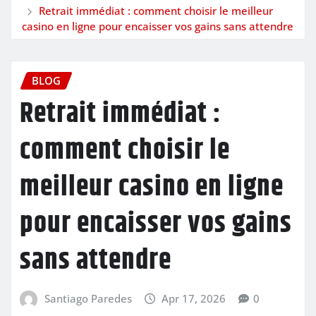
Retrait immédiat : comment choisir le meilleur
casino en ligne pour encaisser vos gains sans attendre
BLOG
Retrait immédiat :
comment choisir le
meilleur casino en ligne
pour encaisser vos gains
sans attendre
Santiago Paredes
Apr 17, 2026
0