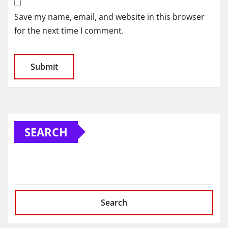
Save my name, email, and website in this browser
for the next time I comment.
SEARCH
Search