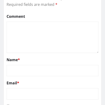
Required fields are marked
*
Comment
Name
*
Email
*