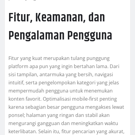
Fitur, Keamanan, dan
Pengalaman Pengguna
Fitur yang kuat merupakan tulang punggung
platform apa pun yang ingin bertahan lama. Dari
sisi tampilan, antarmuka yang bersih, navigasi
intuitif, serta pengelompokan kategori yang jelas
mempermudah pengguna untuk menemukan
konten favorit. Optimalisasi mobile-first penting
karena sebagian besar pengguna mengakses lewat
ponsel; halaman yang ringan dan stabil akan
mengurangi gangguan dan meningkatkan waktu
keterlibatan. Selain itu, fitur pencarian yang akurat,