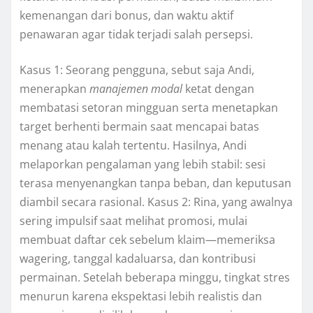
kemenangan dari bonus, dan waktu aktif
penawaran agar tidak terjadi salah persepsi.
Kasus 1: Seorang pengguna, sebut saja Andi,
menerapkan
manajemen modal
ketat dengan
membatasi setoran mingguan serta menetapkan
target berhenti bermain saat mencapai batas
menang atau kalah tertentu. Hasilnya, Andi
melaporkan pengalaman yang lebih stabil: sesi
terasa menyenangkan tanpa beban, dan keputusan
diambil secara rasional. Kasus 2: Rina, yang awalnya
sering impulsif saat melihat promosi, mulai
membuat daftar cek sebelum klaim—memeriksa
wagering, tanggal kadaluarsa, dan kontribusi
permainan. Setelah beberapa minggu, tingkat stres
menurun karena ekspektasi lebih realistis dan