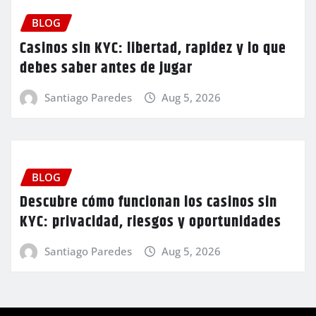
BLOG
Casinos sin KYC: libertad, rapidez y lo que
debes saber antes de jugar
Santiago Paredes
Aug 5, 2026
BLOG
Descubre cómo funcionan los casinos sin
KYC: privacidad, riesgos y oportunidades
Santiago Paredes
Aug 5, 2026