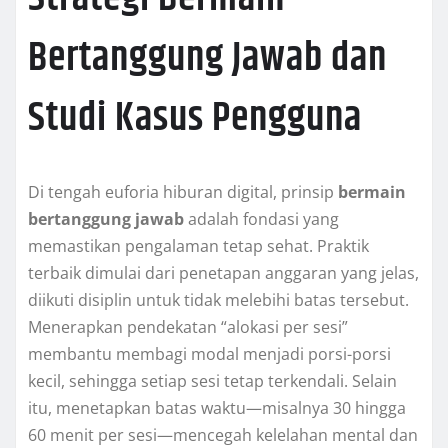
Bertanggung Jawab dan
Studi Kasus Pengguna
Di tengah euforia hiburan digital, prinsip
bermain
bertanggung jawab
adalah fondasi yang
memastikan pengalaman tetap sehat. Praktik
terbaik dimulai dari penetapan anggaran yang jelas,
diikuti disiplin untuk tidak melebihi batas tersebut.
Menerapkan pendekatan “alokasi per sesi”
membantu membagi modal menjadi porsi-porsi
kecil, sehingga setiap sesi tetap terkendali. Selain
itu, menetapkan batas waktu—misalnya 30 hingga
60 menit per sesi—mencegah kelelahan mental dan