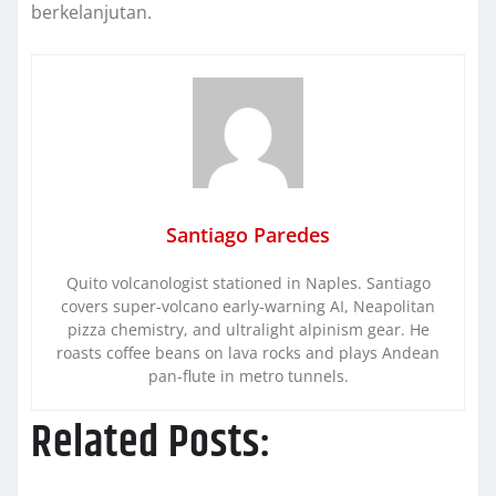
berkelanjutan.
Santiago Paredes
Quito volcanologist stationed in Naples. Santiago
covers super-volcano early-warning AI, Neapolitan
pizza chemistry, and ultralight alpinism gear. He
roasts coffee beans on lava rocks and plays Andean
pan-flute in metro tunnels.
Related Posts: