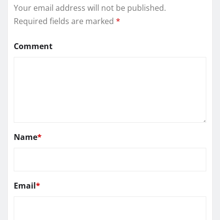
Your email address will not be published.
Required fields are marked
*
Comment
Name
*
Email
*