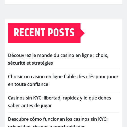
RECENT POSTS
Découvrez le monde du casino en ligne : choix,
sécurité et stratégies
Choisir un casino en ligne fiable : les clés pour jouer
en toute confiance
Casinos sin KYC: libertad, rapidez y lo que debes
saber antes de jugar
Descubre cómo funcionan los casinos sin KYC:
privacidad, riesgos y oportunidades