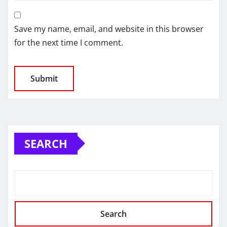
Save my name, email, and website in this browser
for the next time I comment.
SEARCH
Search