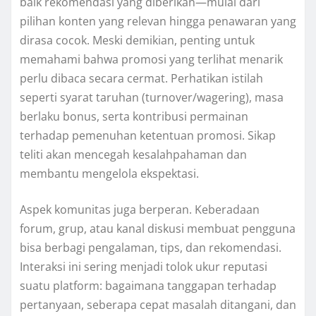
baik rekomendasi yang diberikan—mulai dari
pilihan konten yang relevan hingga penawaran yang
dirasa cocok. Meski demikian, penting untuk
memahami bahwa promosi yang terlihat menarik
perlu dibaca secara cermat. Perhatikan istilah
seperti syarat taruhan (turnover/wagering), masa
berlaku bonus, serta kontribusi permainan
terhadap pemenuhan ketentuan promosi. Sikap
teliti akan mencegah kesalahpahaman dan
membantu mengelola ekspektasi.
Aspek komunitas juga berperan. Keberadaan
forum, grup, atau kanal diskusi membuat pengguna
bisa berbagi pengalaman, tips, dan rekomendasi.
Interaksi ini sering menjadi tolok ukur reputasi
suatu platform: bagaimana tanggapan terhadap
pertanyaan, seberapa cepat masalah ditangani, dan