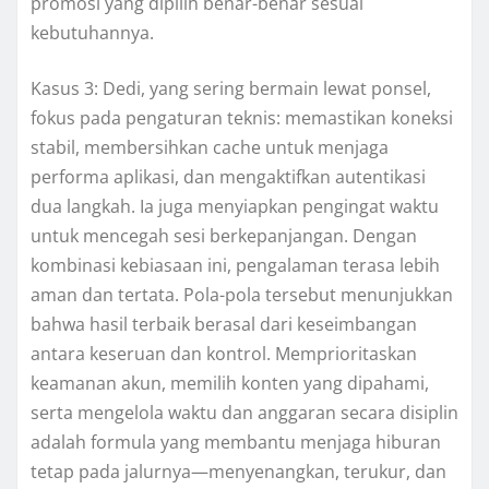
promosi yang dipilih benar-benar sesuai
kebutuhannya.
Kasus 3: Dedi, yang sering bermain lewat ponsel,
fokus pada pengaturan teknis: memastikan koneksi
stabil, membersihkan cache untuk menjaga
performa aplikasi, dan mengaktifkan autentikasi
dua langkah. Ia juga menyiapkan pengingat waktu
untuk mencegah sesi berkepanjangan. Dengan
kombinasi kebiasaan ini, pengalaman terasa lebih
aman dan tertata. Pola-pola tersebut menunjukkan
bahwa hasil terbaik berasal dari keseimbangan
antara keseruan dan kontrol. Memprioritaskan
keamanan akun, memilih konten yang dipahami,
serta mengelola waktu dan anggaran secara disiplin
adalah formula yang membantu menjaga hiburan
tetap pada jalurnya—menyenangkan, terukur, dan