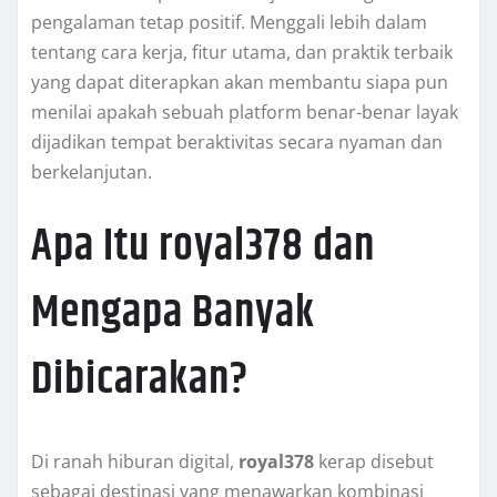
pengalaman tetap positif. Menggali lebih dalam
tentang cara kerja, fitur utama, dan praktik terbaik
yang dapat diterapkan akan membantu siapa pun
menilai apakah sebuah platform benar-benar layak
dijadikan tempat beraktivitas secara nyaman dan
berkelanjutan.
Apa Itu royal378 dan
Mengapa Banyak
Dibicarakan?
Di ranah hiburan digital,
royal378
kerap disebut
sebagai destinasi yang menawarkan kombinasi