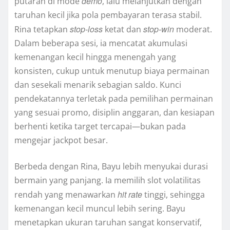
demo
putaran di mode
, lalu melanjutkan dengan
taruhan kecil jika pola pembayaran terasa stabil.
stop-loss
stop-win
Rina tetapkan
ketat dan
moderat.
Dalam beberapa sesi, ia mencatat akumulasi
kemenangan kecil hingga menengah yang
konsisten, cukup untuk menutup biaya permainan
dan sesekali menarik sebagian saldo. Kunci
pendekatannya terletak pada pemilihan permainan
yang sesuai promo, disiplin anggaran, dan kesiapan
berhenti ketika target tercapai—bukan pada
mengejar jackpot besar.
Berbeda dengan Rina, Bayu lebih menyukai durasi
bermain yang panjang. Ia memilih slot volatilitas
hit rate
rendah yang menawarkan
tinggi, sehingga
kemenangan kecil muncul lebih sering. Bayu
menetapkan ukuran taruhan sangat konservatif,