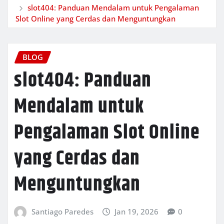
slot404: Panduan Mendalam untuk Pengalaman
Slot Online yang Cerdas dan Menguntungkan
BLOG
slot404: Panduan
Mendalam untuk
Pengalaman Slot Online
yang Cerdas dan
Menguntungkan
Santiago Paredes
Jan 19, 2026
0