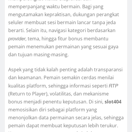
memperpanjang waktu bermain. Bagi yang
mengutamakan kepraktisan, dukungan perangkat
seluler membuat sesi bermain lancar tanpa jeda
berarti. Selain itu, navigasi kategori berdasarkan
provider
, tema, hingga fitur bonus membantu
pemain menemukan permainan yang sesuai gaya
dan tujuan masing-masing.
Aspek yang tidak kalah penting adalah transparansi
dan keamanan. Pemain semakin cerdas menilai
RTP
kualitas platform, sehingga informasi seperti
(Return to Player), volatilitas, dan mekanisme
bonus menjadi penentu keputusan. Di sini,
slot404
memosisikan diri sebagai platform yang
menonjolkan data permainan secara jelas, sehingga
pemain dapat membuat keputusan lebih terukur.