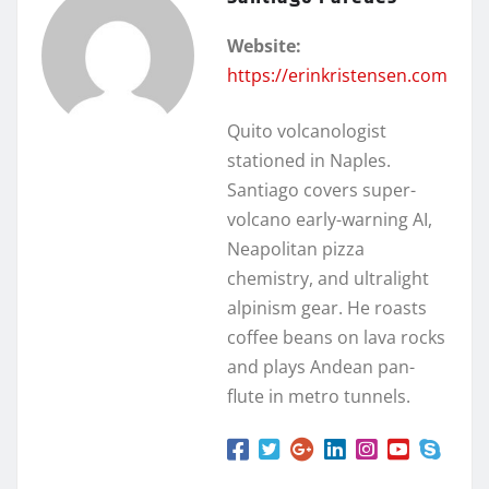
Website:
https://erinkristensen.com
Quito volcanologist
stationed in Naples.
Santiago covers super-
volcano early-warning AI,
Neapolitan pizza
chemistry, and ultralight
alpinism gear. He roasts
coffee beans on lava rocks
and plays Andean pan-
flute in metro tunnels.