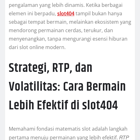
pengalaman yang lebih dinamis. Ketika berbagai
elemen ini berpadu,
slot404
tampil bukan hanya
sebagai tempat bermain, melainkan ekosistem yang
mendorong permainan cerdas, terukur, dan
menyenangkan, tanpa mengurangi esensi hiburan
dari slot online modern.
Strategi, RTP, dan
Volatilitas: Cara Bermain
Lebih Efektif di slot404
Memahami fondasi matematis slot adalah langkah
RTP
pertama menuju permainan yang lebih efektif.