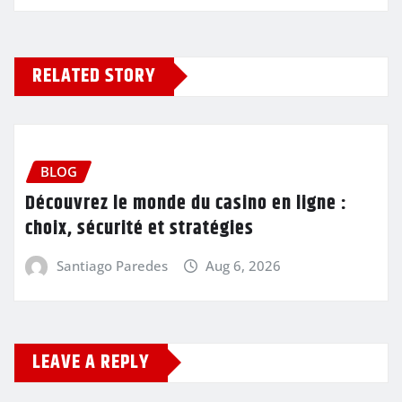
RELATED STORY
BLOG
Découvrez le monde du casino en ligne :
choix, sécurité et stratégies
Santiago Paredes
Aug 6, 2026
LEAVE A REPLY