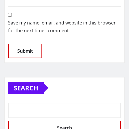
Save my name, email, and website in this browser
for the next time I comment.
SEARCH
Search