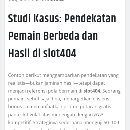
Studi Kasus: Pendekatan
Pemain Berbeda dan
Hasil di slot404
Contoh berikut menggambarkan pendekatan yang
realistis—bukan jaminan hasil—tetapi dapat
menjadi referensi pola bermain di
slot404
. Seorang
pemain, sebut saja Rina, menargetkan efisiensi
bonus. Ia memanfaatkan promo putaran gratis
RTP
pada slot volatilitas menengah dengan
kompetitif. Strateginya sederhana: menguji 50–100