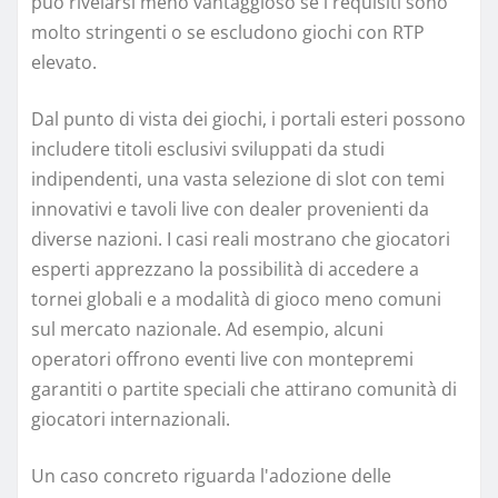
può rivelarsi meno vantaggioso se i requisiti sono
molto stringenti o se escludono giochi con RTP
elevato.
Dal punto di vista dei giochi, i portali esteri possono
includere titoli esclusivi sviluppati da studi
indipendenti, una vasta selezione di slot con temi
innovativi e tavoli live con dealer provenienti da
diverse nazioni. I casi reali mostrano che giocatori
esperti apprezzano la possibilità di accedere a
tornei globali e a modalità di gioco meno comuni
sul mercato nazionale. Ad esempio, alcuni
operatori offrono eventi live con montepremi
garantiti o partite speciali che attirano comunità di
giocatori internazionali.
Un caso concreto riguarda l'adozione delle