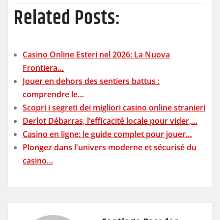
Related Posts:
Casino Online Esteri nel 2026: La Nuova
Frontiera…
Jouer en dehors des sentiers battus :
comprendre le…
Scopri i segreti dei migliori casino online stranieri
Derlot Débarras, l’efficacité locale pour vider,…
Casino en ligne: le guide complet pour jouer…
Plongez dans l'univers moderne et sécurisé du
casino…