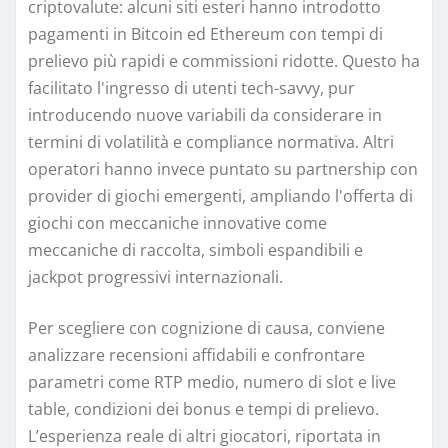
criptovalute: alcuni siti esteri hanno introdotto
pagamenti in Bitcoin ed Ethereum con tempi di
prelievo più rapidi e commissioni ridotte. Questo ha
facilitato l'ingresso di utenti tech-savvy, pur
introducendo nuove variabili da considerare in
termini di volatilità e compliance normativa. Altri
operatori hanno invece puntato su partnership con
provider di giochi emergenti, ampliando l'offerta di
giochi con meccaniche innovative come
meccaniche di raccolta, simboli espandibili e
jackpot progressivi internazionali.
Per scegliere con cognizione di causa, conviene
analizzare recensioni affidabili e confrontare
parametri come RTP medio, numero di slot e live
table, condizioni dei bonus e tempi di prelievo.
L’esperienza reale di altri giocatori, riportata in