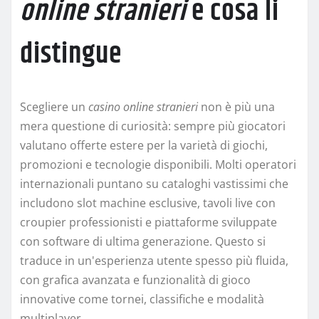
online stranieri
e cosa li
distingue
Scegliere un
casino online stranieri
non è più una
mera questione di curiosità: sempre più giocatori
valutano offerte estere per la varietà di giochi,
promozioni e tecnologie disponibili. Molti operatori
internazionali puntano su cataloghi vastissimi che
includono slot machine esclusive, tavoli live con
croupier professionisti e piattaforme sviluppate
con software di ultima generazione. Questo si
traduce in un'esperienza utente spesso più fluida,
con grafica avanzata e funzionalità di gioco
innovative come tornei, classifiche e modalità
multiplayer.