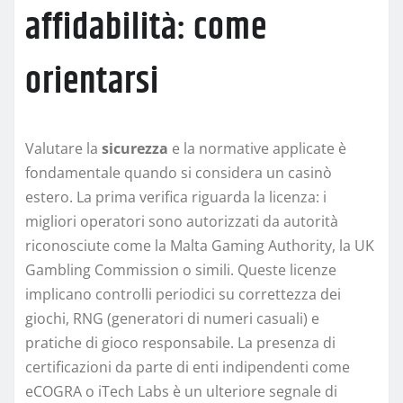
affidabilità: come
orientarsi
Valutare la
sicurezza
e la normative applicate è
fondamentale quando si considera un casinò
estero. La prima verifica riguarda la licenza: i
migliori operatori sono autorizzati da autorità
riconosciute come la Malta Gaming Authority, la UK
Gambling Commission o simili. Queste licenze
implicano controlli periodici su correttezza dei
giochi, RNG (generatori di numeri casuali) e
pratiche di gioco responsabile. La presenza di
certificazioni da parte di enti indipendenti come
eCOGRA o iTech Labs è un ulteriore segnale di