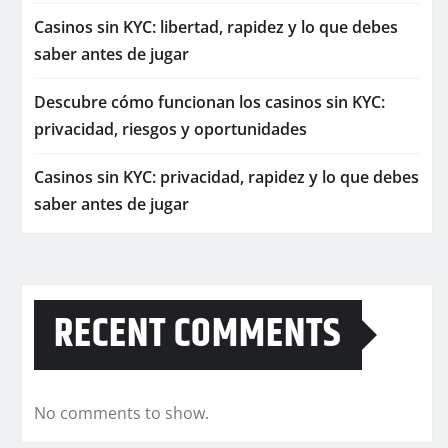
Casinos sin KYC: libertad, rapidez y lo que debes
saber antes de jugar
Descubre cómo funcionan los casinos sin KYC:
privacidad, riesgos y oportunidades
Casinos sin KYC: privacidad, rapidez y lo que debes
saber antes de jugar
RECENT COMMENTS
No comments to show.