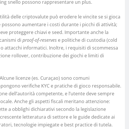
rding snello possono rappresentare un plus.
atilità delle criptovalute può erodere le vincite se si gioca
 possono aumentare i costi durante i picchi di attività;
e deve proteggere chiavi e seed. Importante anche la
ccanismi di
proof-of-reserves
e politiche di custodia (cold
a o attacchi informatici. Inoltre, i requisiti di scommessa
ne rollover, contribuzione dei giochi e limiti di
e. Alcune licenze (es. Curaçao) sono comuni
impongono verifiche KYC e pratiche di gioco responsabile.
azione dell’autorità competente, e l’utente deve sempre
ocale. Anche gli aspetti fiscali meritano attenzione:
te a obblighi dichiarativi secondo la legislazione
crescente letteratura di settore e le guide dedicate ai
atori, tecnologie impiegate e best practice di tutela.