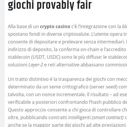
giochi provably fair
Alla base di un
crypto casino
c’è l’integrazione con la
bl
spostano fondi in diverse criptovalute. L’utente opera 
consente di depositare e prelevare senza intermediari.
indirizzo di deposito, la conferma on-chain e l’accredi
stablecoin (USDT, USDC) sono le più diffuse: le stablecoi
soluzioni
Layer-2
e reti alternative abbassano commissio
Un tratto distintivo è la trasparenza dei giochi con me
determinato da un seme crittografico (server seed) com
talvolta, con un nonce incrementale. Il risultato – ad es
verificabile a posteriori confrontando l’hash pubblico de
Questo approccio consente a chi gioca di controllare che
oltre, pubblicando contratti intelligenti
(smart contract)
c
anche se la maggior parte dei giochi ad alte prestazioni 