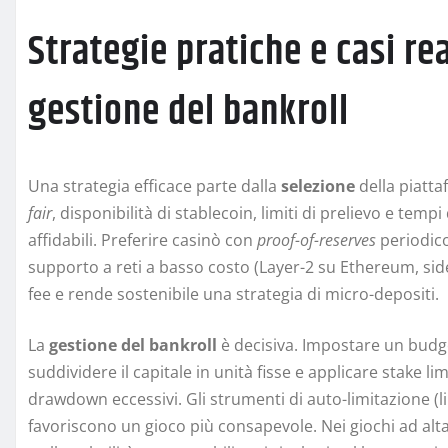
Strategie pratiche e casi rea
gestione del bankroll
Una strategia efficace parte dalla
selezione
della piatta
fair
, disponibilità di stablecoin, limiti di prelievo e tempi
affidabili. Preferire casinò con
proof-of-reserves
periodico 
supporto a reti a basso costo (Layer-2 su Ethereum, sid
fee e rende sostenibile una strategia di micro-depositi.
La
gestione del bankroll
è decisiva. Impostare un budget 
suddividere il capitale in unità fisse e applicare stake
drawdown eccessivi. Gli strumenti di auto-limitazione (l
favoriscono un gioco più consapevole. Nei giochi ad alta