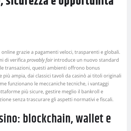
, sicurezza e opportunità
online grazie a pagamenti veloci, trasparenti e globali.
mi di verifica
provably fair
introduce un nuovo standard
 delle transazioni, questi ambienti offrono bonus
iù ampia, dai classici tavoli da casinò ai titoli originali
me funzionano le meccaniche tecniche, i vantaggi
attaforme più sicure, gestire meglio il bankroll e
ione senza trascurare gli aspetti normativi e fiscali.
ino: blockchain, wallet e