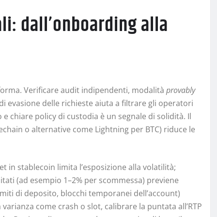
li: dall’onboarding alla
forma. Verificare audit indipendenti, modalità
provably
 di evasione delle richieste aiuta a filtrare gli operatori
e chiare policy di custodia è un segnale di solidità. Il
echain o alternative come Lightning per BTC) riduce le
in stablecoin limita l’esposizione alla volatilità;
 limitati (ad esempio 1–2% per scommessa) previene
imiti di deposito, blocchi temporanei dell’account)
 varianza come crash o slot, calibrare la puntata all’RTP