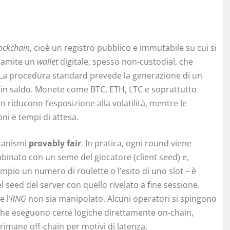
ockchain
, cioè un registro pubblico e immutabile su cui si
tramite un
wallet
digitale, spesso non-custodial, che
 La procedura standard prevede la generazione di un
to in saldo. Monete come BTC, ETH, LTC e soprattutto
n riducono l’esposizione alla volatilità, mentre le
ni e tempi di attesa.
ccanismi
provably fair
. In pratica, ogni round viene
binato con un seme del giocatore (client seed) e,
empio un numero di roulette o l’esito di uno slot – è
l seed del server con quello rivelato a fine sessione.
 l’
RNG
non sia manipolato. Alcuni operatori si spingono
he eseguono certe logiche direttamente on-chain,
rimane off-chain per motivi di latenza.