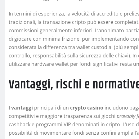
In termini di esperienza, la velocità di accredito e preli
tradizionali, la transazione cripto può essere completat
commissioni generalmente inferiori. L’anonimato parzia
di giocare con minima frizione, pur implementando con
considerata la differenza tra wallet custodial (più sem
controllo, responsabilità sulla sicurezza delle chiavi). In 
utilizzare hardware wallet per fondi significativi resta 
Vantaggi, rischi e normativ
I
vantaggi
principali di un
crypto casino
includono pagam
competitivi e maggiore trasparenza sui giochi
provably f
cashback e programmi VIP denominati in cripto. L’uso di s
possibilità di movimentare fondi senza confini amplia l’a