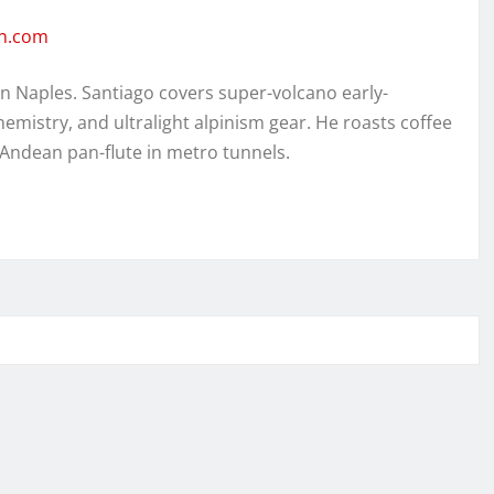
en.com
in Naples. Santiago covers super-volcano early-
hemistry, and ultralight alpinism gear. He roasts coffee
 Andean pan-flute in metro tunnels.