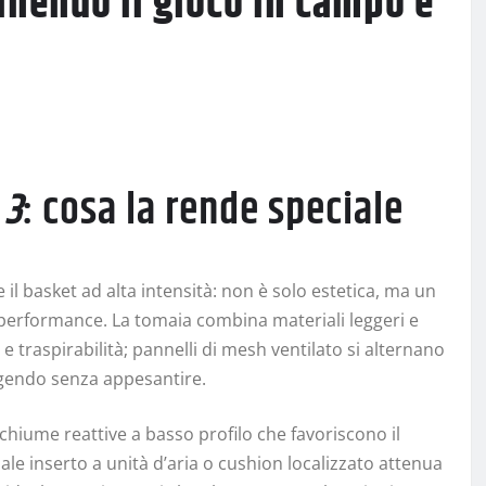
finendo il gioco in campo e
 3
: cosa la rende speciale
il basket ad alta intensità: non è solo estetica, ma un
a performance. La tomaia combina materiali leggeri e
e traspirabilità; pannelli di mesh ventilato si alternano
eggendo senza appesantire.
schiume reattive a basso profilo che favoriscono il
tuale inserto a unità d’aria o cushion localizzato attenua