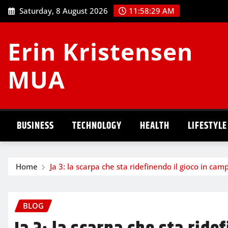
Skip
Saturday, 8 August 2026
11:58:30 AM
to
content
Erin Kristensen
MUA
BUSINESS
TECHNOLOGY
HEALTH
LIFESTYLE
Home
Ja 3: la scarpa che sta ridefinendo il gioco in cam
BLOG