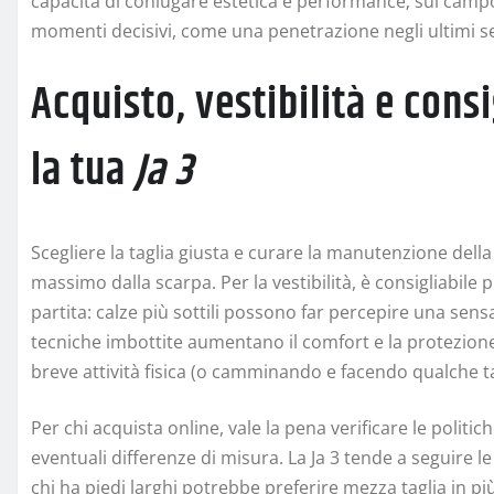
capacità di coniugare estetica e performance; sul camp
momenti decisivi, come una penetrazione negli ultimi se
Acquisto, vestibilità e consi
la tua
Ja 3
Scegliere la taglia giusta e curare la manutenzione dell
massimo dalla scarpa. Per la vestibilità, è consigliabile pr
partita: calze più sottili possono far percepire una sen
tecniche imbottite aumentano il comfort e la protezione
breve attività fisica (o camminando e facendo qualche ta
Per chi acquista online, vale la pena verificare le politi
eventuali differenze di misura. La Ja 3 tende a seguire 
chi ha piedi larghi potrebbe preferire mezza taglia in pi