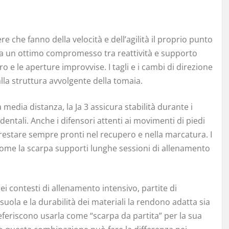
e che fanno della velocità e dell’agilità il proprio punto
rpa un ottimo compromesso tra reattività e supporto
stro e le aperture improvvise. I tagli e i cambi di direzione
 alla struttura avvolgente della tomaia.
a media distanza, la Ja 3 assicura stabilità durante i
identali. Anche i difensori attenti ai movimenti di piedi
restare sempre pronti nel recupero e nella marcatura. I
come la scarpa supporti lunghe sessioni di allenamento
 nei contesti di allenamento intensivo, partite di
suola e la durabilità dei materiali la rendono adatta sia
eferiscono usarla come “scarpa da partita” per la sua