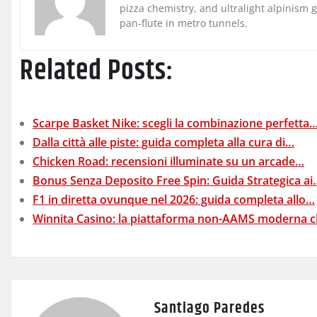
pizza chemistry, and ultralight alpinism 
pan-flute in metro tunnels.
Related Posts:
Scarpe Basket Nike: scegli la combinazione perfetta
Dalla città alle piste: guida completa alla cura di…
Chicken Road: recensioni illuminate su un arcade…
Bonus Senza Deposito Free Spin: Guida Strategica ai
F1 in diretta ovunque nel 2026: guida completa allo…
Winnita Casino: la piattaforma non-AAMS moderna 
Santiago Paredes