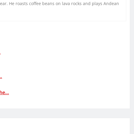
gear. He roasts coffee beans on lava rocks and plays Andean
…
…
che…