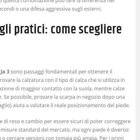
o questa combinazione può fare la differenza nei
condi o una difesa aggressiva sugli esterni.
gli pratici: come scegliere
a
Ja 3
sono passaggi fondamentali per ottenere il
ovare la calzatura con il tipo di calza che si utilizza in
sazione di maggior contatto con la suola, mentre calze
. Se possibile, provare la scarpa in negozio dopo una
glio) aiuta a valutare il reale posizionamento del piede.
che di reso e cambio per essere sicuri di poter correggere
le misure standard del mercato, ma ogni piede è diverso:
ù o cercare versioni con tomaia più ampia. Per i primi