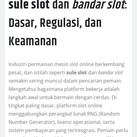
sule slot
dan
bandar slot
:
Dasar, Regulasi, dan
Keamanan
Industri permainan mesin slot online berkembang
pesat, dan istilah seperti
sule slot
dan
bandar slot
semakin sering muncul dalam pencarian pemain.
Mengetahui bagaimana platform bekerja adalah
langkah awal untuk bermain dengan cerdas. Di
tingkat paling dasar, platform slot online
menggabungkan perangkat lunak RNG (Random
Number Generator), lisensi operasional, serta
sistem pembayaran yang terintegrasi. Pemain perlu