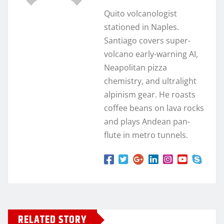
Quito volcanologist
stationed in Naples.
Santiago covers super-
volcano early-warning AI,
Neapolitan pizza
chemistry, and ultralight
alpinism gear. He roasts
coffee beans on lava rocks
and plays Andean pan-
flute in metro tunnels.
RELATED STORY