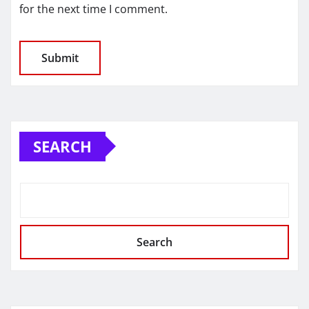
for the next time I comment.
SEARCH
Search