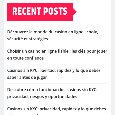
RECENT POSTS
Découvrez le monde du casino en ligne : choix,
sécurité et stratégies
Choisir un casino en ligne fiable : les clés pour jouer
en toute confiance
Casinos sin KYC: libertad, rapidez y lo que debes
saber antes de jugar
Descubre cómo funcionan los casinos sin KYC:
privacidad, riesgos y oportunidades
Casinos sin KYC: privacidad, rapidez y lo que debes