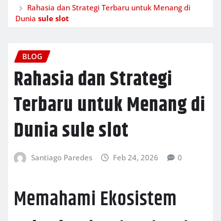
Rahasia dan Strategi Terbaru untuk Menang di
Dunia
sule slot
BLOG
Rahasia dan Strategi
Terbaru untuk Menang di
Dunia
sule slot
Santiago Paredes
Feb 24, 2026
0
Memahami Ekosistem