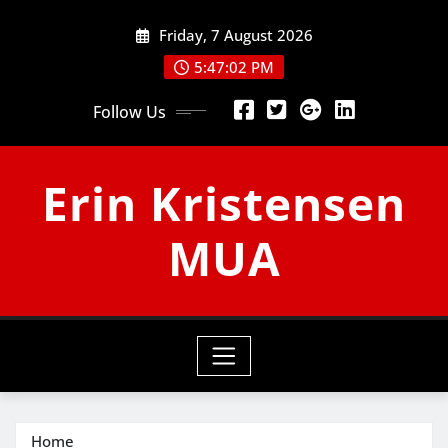
Skip
Friday, 7 August 2026
to
content
5:47:03 PM
Follow Us
Erin Kristensen
MUA
Home