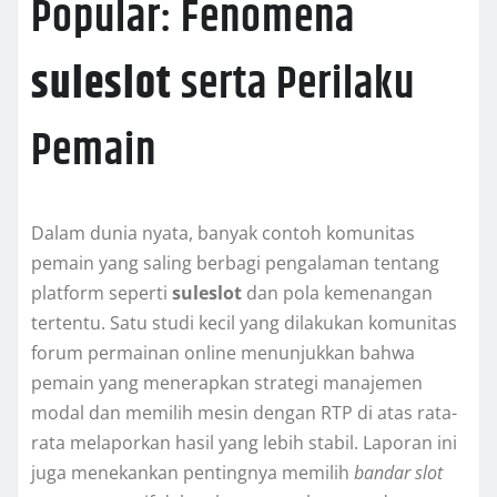
Popular: Fenomena
suleslot
serta Perilaku
Pemain
Dalam dunia nyata, banyak contoh komunitas
pemain yang saling berbagi pengalaman tentang
platform seperti
suleslot
dan pola kemenangan
tertentu. Satu studi kecil yang dilakukan komunitas
forum permainan online menunjukkan bahwa
pemain yang menerapkan strategi manajemen
modal dan memilih mesin dengan RTP di atas rata-
rata melaporkan hasil yang lebih stabil. Laporan ini
juga menekankan pentingnya memilih
bandar slot