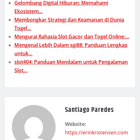
Gelombang Digital Hiburan: Memahami
Ekosistem…
Membongkar Strategi dan Keamanan di Dunia
Togel…
Mengurai Rahasia Slot Gacor dan Togel Online:…
Mengenal Lebih Dalam sgi88: Panduan Lengkap
untuk…
slot404: Panduan Mendalam untuk Pengalaman
Slot…
Santiago Paredes
Website:
https://erinkristensen.com