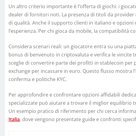
Un altro criterio importante è l’offerta di giochi: i giocat
dealer di fornitori noti. La presenza di titoli da provide
di qualità. Anche il supporto clienti in italiano e opzioni
l’esperienza. Per chi gioca da mobile, la compatibilità co
Considera scenari reali: un giocatore entra su una piatt
bonus di benvenuto in criptovaluta e verifica le vincite 
sceglie di convertire parte dei profitti in stablecoin per p
exchange per incassare in euro. Questo flusso mostra l
conferma e politiche KYC.
Per approfondire e confrontare opzioni affidabili dedic
specializzate può aiutare a trovare il miglior equilibrio 
Un esempio pratico di riferimento per chi cerca inform
Italia
, dove vengono presentate guide e confronti specific