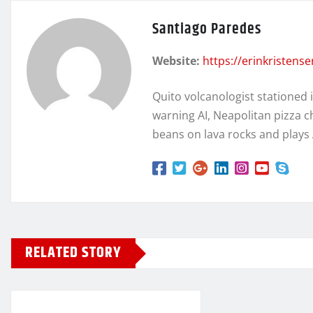
Santiago Paredes
Website:
https://erinkristens
Quito volcanologist stationed 
warning AI, Neapolitan pizza c
beans on lava rocks and plays
RELATED STORY