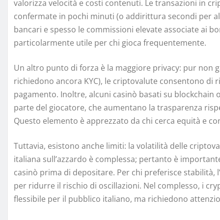
valorizza velocità e costi contenuti. Le transazioni in 
confermate in pochi minuti (o addirittura secondi per a
bancari e spesso le commissioni elevate associate ai bon
particolarmente utile per chi gioca frequentemente.
Un altro punto di forza è la maggiore privacy: pur non
richiedono ancora KYC), le criptovalute consentono di r
pagamento. Inoltre, alcuni casinò basati su blockchain off
parte del giocatore, che aumentano la trasparenza rispe
Questo elemento è apprezzato da chi cerca equità e con
Tuttavia, esistono anche limiti: la volatilità delle criptov
italiana sull’azzardo è complessa; pertanto è importante v
casinò prima di depositare. Per chi preferisce stabilità,
per ridurre il rischio di oscillazioni. Nel complesso, i
flessibile per il pubblico italiano, ma richiedono attenzio