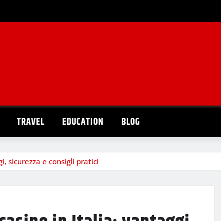
TRAVEL
EDUCATION
BLOG
i, sicurezza e consigli pratici