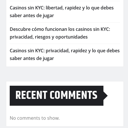
Casinos sin KYC: libertad, rapidez y lo que debes
saber antes de jugar
Descubre cómo funcionan los casinos sin KYC:
privacidad, riesgos y oportunidades
Casinos sin KYC: privacidad, rapidez y lo que debes
saber antes de jugar
RECENT COMMENTS
No comments to show.