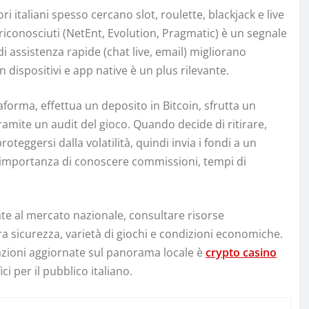
ori italiani spesso cercano slot, roulette, blackjack e live
r riconosciuti (NetEnt, Evolution, Pragmatic) è un segnale
 di assistenza rapide (chat live, email) migliorano
n dispositivi e app native è un plus rilevante.
aforma, effettua un deposito in Bitcoin, sfrutta un
tramite un audit del gioco. Quando decide di ritirare,
roteggersi dalla volatilità, quindi invia i fondi a un
’importanza di conoscere commissioni, tempi di
ate al mercato nazionale, consultare risorse
tra sicurezza, varietà di giochi e condizioni economiche.
azioni aggiornate sul panorama locale è
crypto casino
i per il pubblico italiano.