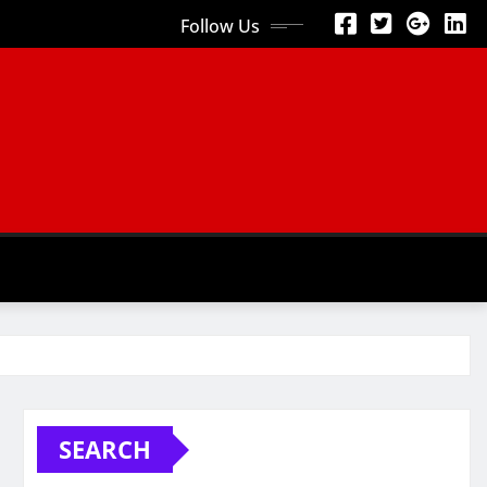
Follow Us
SEARCH